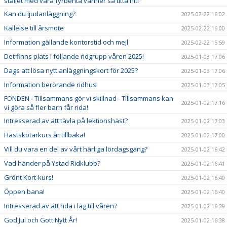
stallet med våra fyrbenta vänner så titta hit!
Kan du ljudanläggning?
2025-02-22 16:02
Kallelse till årsmöte
2025-02-22 16:00
Information gällande kontorstid och mejl
2025-02-22 15:59
Det finns plats i följande ridgrupp våren 2025!
2025-01-03 17:06
Dags att lösa nytt anläggningskort för 2025?
2025-01-03 17:06
Information berörande ridhus!
2025-01-03 17:05
FONDEN - Tillsammans gör vi skillnad - Tillsammans kan
2025-01-02 17:16
vi göra så fler barn får rida!
Intresserad av att tävla på lektionshäst?
2025-01-02 17:03
Hästskötarkurs är tillbaka!
2025-01-02 17:00
Vill du vara en del av vårt härliga lördagsgäng?
2025-01-02 16:42
Vad händer på Ystad Ridklubb?
2025-01-02 16:41
Grönt Kort-kurs!
2025-01-02 16:40
Öppen bana!
2025-01-02 16:40
Intresserad av att rida i lag till våren?
2025-01-02 16:39
God Jul och Gott Nytt År!
2025-01-02 16:38