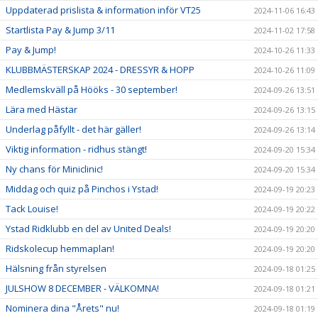
Uppdaterad prislista & information inför VT25
2024-11-06 16:43
Startlista Pay & Jump 3/11
2024-11-02 17:58
Pay & Jump!
2024-10-26 11:33
KLUBBMÄSTERSKAP 2024 - DRESSYR & HOPP
2024-10-26 11:09
Medlemskväll på Hööks - 30 september!
2024-09-26 13:51
Lära med Hästar
2024-09-26 13:15
Underlag påfyllt - det här gäller!
2024-09-26 13:14
Viktig information - ridhus stängt!
2024-09-20 15:34
Ny chans för Miniclinic!
2024-09-20 15:34
Middag och quiz på Pinchos i Ystad!
2024-09-19 20:23
Tack Louise!
2024-09-19 20:22
Ystad Ridklubb en del av United Deals!
2024-09-19 20:20
Ridskolecup hemmaplan!
2024-09-19 20:20
Hälsning från styrelsen
2024-09-18 01:25
JULSHOW 8 DECEMBER - VÄLKOMNA!
2024-09-18 01:21
Nominera dina "Årets" nu!
2024-09-18 01:19