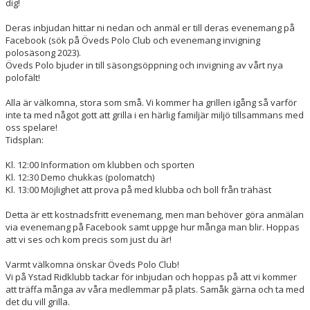
dig!
Deras inbjudan hittar ni nedan och anmäl er till deras evenemang på
Facebook (sök på Öveds Polo Club och evenemang invigning
polosäsong 2023).
Öveds Polo bjuder in till säsongsöppning och invigning av vårt nya
polofält!
Alla är välkomna, stora som små. Vi kommer ha grillen igång så varför
inte ta med något gott att grilla i en härlig familjär miljö tillsammans med
oss spelare!
Tidsplan:
Kl. 12:00 Information om klubben och sporten
Kl. 12:30 Demo chukkas (polomatch)
Kl. 13:00 Möjlighet att prova på med klubba och boll från trähäst
Detta är ett kostnadsfritt evenemang, men man behöver göra anmälan
via evenemang på Facebook samt uppge hur många man blir. Hoppas
att vi ses och kom precis som just du är!
Varmt välkomna önskar Öveds Polo Club!
Vi på Ystad Ridklubb tackar för inbjudan och hoppas på att vi kommer
att träffa många av våra medlemmar på plats. Samåk gärna och ta med
det du vill grilla.