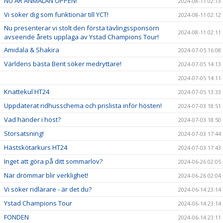
NU ÄR ANMÄLAN ÖPPEN!
2024-08-11 02:13
Vi söker dig som funktionär till YCT!
2024-08-11 02:12
Nu presenterar vi stolt den första tävlingssponsorn
2024-08-11 02:11
avseende årets upplaga av Ystad Champions Tour!
Amidala & Shakira
2024-07-05 16:08
Världens bästa Berit söker medryttare!
2024-07-05 14:13
2024-07-05 14:11
Knattekul HT24
2024-07-05 13:33
Uppdaterat ridhusschema och prislista inför hösten!
2024-07-03 18:51
Vad händer i höst?
2024-07-03 18:50
Storsatsning!
2024-07-03 17:44
Hästskötarkurs HT24
2024-07-03 17:43
Inget att göra på ditt sommarlov?
2024-06-26 02:05
När drömmar blir verklighet!
2024-06-26 02:04
Vi söker ridlärare - är det du?
2024-06-14 23:14
Ystad Champions Tour
2024-06-14 23:14
FONDEN
2024-06-14 23:11