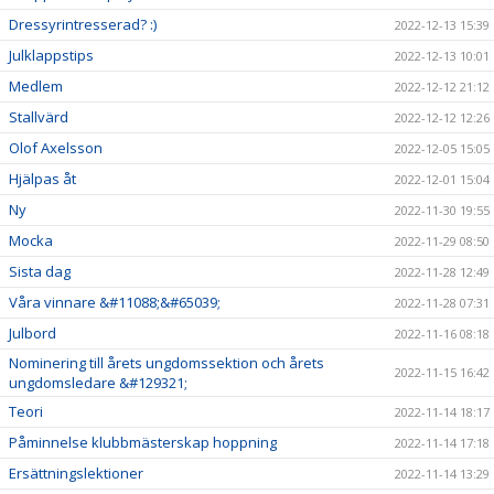
Dressyrintresserad? :)
2022-12-13 15:39
Julklappstips
2022-12-13 10:01
Medlem
2022-12-12 21:12
Stallvärd
2022-12-12 12:26
Olof Axelsson
2022-12-05 15:05
Hjälpas åt
2022-12-01 15:04
Ny
2022-11-30 19:55
Mocka
2022-11-29 08:50
Sista dag
2022-11-28 12:49
Våra vinnare &#11088;&#65039;
2022-11-28 07:31
Julbord
2022-11-16 08:18
Nominering till årets ungdomssektion och årets
2022-11-15 16:42
ungdomsledare &#129321;
Teori
2022-11-14 18:17
Påminnelse klubbmästerskap hoppning
2022-11-14 17:18
Ersättningslektioner
2022-11-14 13:29