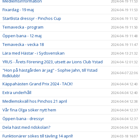
Medlemsinformation
2024-04-19 11:53
Fixardag - 19 maj
2024-04-19 11:53
Startlista dressyr - Pinchos Cup
2024-04-19 11:52
Temavecka - program
2024-04-19 11:50
Öppen bana - 12 maj
2024-04-19 11:48
Temavecka - vecka 18
2024-04-19 11:47
Lära med Hästar - i Sydsvenskan
2024-04-13 21:32
YRUS - Årets Förening 2023, utsett av Lions Club Ystad
2024-04-12 01:32
"Hon på hästgården är jag" - Sophie Jahn, till Ystad
2024-04-07 22:06
Ridklubb!
Käppahästen Grand Prix 2024 - TACK!
2024-04-04 12:40
Extra underhåll
2024-04-04 12:40
Medlemskväll hos Pinchos 21 april
2024-04-04 12:38
Vår fina Olga söker nytt hem
2024-04-04 12:37
Öppen bana - dressyr
2024-04-04 12:37
Dela häst med ridskolan?
2024-04-04 12:36
Funktionärer sökes till tävling 14 april!
2024-03-18 16:07