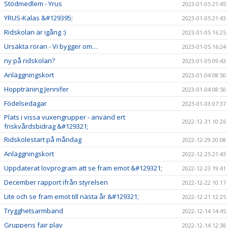
Stödmedlem - Yrus
2023-01-05 21:45
YRUS-Kalas &#129395;
2023-01-05 21:43
Ridskolan är igång :)
2023-01-05 16:25
Ursäkta röran - Vi bygger om…
2023-01-05 16:24
ny på ridskolan?
2023-01-05 09:43
Anläggningskort
2023-01-04 08:50
Hoppträning Jennifer
2023-01-04 08:50
Födelsedagar
2023-01-03 07:37
Plats i vissa vuxengrupper - använd ert
2022-12-31 10:26
friskvårdsbidrag &#129321;
Ridskolestart på måndag
2022-12-29 20:08
Anläggningskort
2022-12-25 21:43
Uppdaterat lovprogram att se fram emot &#129321;
2022-12-23 19:41
December rapport ifrån styrelsen
2022-12-22 10:17
Lite och se fram emot till nästa år &#129321;
2022-12-21 12:25
Trygghetsarmband
2022-12-14 14:45
Gruppens fair play
2022-12-14 12:38