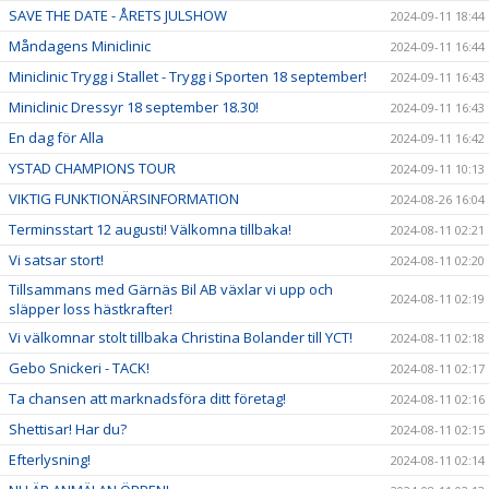
SAVE THE DATE - ÅRETS JULSHOW
2024-09-11 18:44
Måndagens Miniclinic
2024-09-11 16:44
Miniclinic Trygg i Stallet - Trygg i Sporten 18 september!
2024-09-11 16:43
Miniclinic Dressyr 18 september 18.30!
2024-09-11 16:43
En dag för Alla
2024-09-11 16:42
YSTAD CHAMPIONS TOUR
2024-09-11 10:13
VIKTIG FUNKTIONÄRSINFORMATION
2024-08-26 16:04
Terminsstart 12 augusti! Välkomna tillbaka!
2024-08-11 02:21
Vi satsar stort!
2024-08-11 02:20
Tillsammans med Gärnäs Bil AB växlar vi upp och
2024-08-11 02:19
släpper loss hästkrafter!
Vi välkomnar stolt tillbaka Christina Bolander till YCT!
2024-08-11 02:18
Gebo Snickeri - TACK!
2024-08-11 02:17
Ta chansen att marknadsföra ditt företag!
2024-08-11 02:16
Shettisar! Har du?
2024-08-11 02:15
Efterlysning!
2024-08-11 02:14