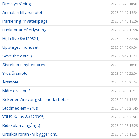
Dressyrträning
2023-01-20 10:40
Anmälan till årsmötet
2023-01-17 16:34
Parkering Privatekipage
2023-01-17 16:26
Funktionär efterlysning
2023-01-17 16:26
High five &#129321;
2023-01-13 22:36
Upptaget i ridhuset
2023-01-13 09:04
Save the date :)
2023-01-12 16:58
Styrelsens nyhetsbrev
2023-01-11 10:44
Yrus årsmöte
2023-01-10 22:04
Årsmöte
2023-01-10 21:54
Möte division 3
2023-01-09 16:19
Söker en Ansvarig stallmedarbetare
2023-01-06 16:33
Stödmedlem - Yrus
2023-01-05 21:45
YRUS-Kalas &#129395;
2023-01-05 21:43
Ridskolan är igång :)
2023-01-05 16:25
Ursäkta röran - Vi bygger om…
2023-01-05 16:24