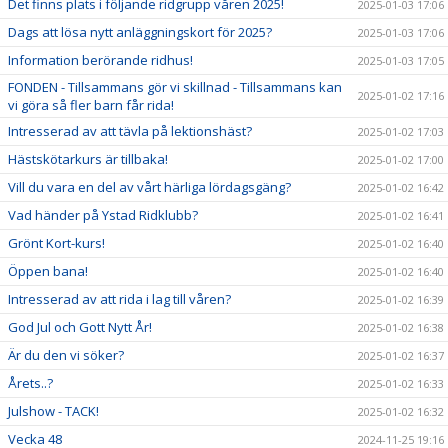
Det finns plats i följande ridgrupp våren 2025!
2025-01-03 17:06
Dags att lösa nytt anläggningskort för 2025?
2025-01-03 17:06
Information berörande ridhus!
2025-01-03 17:05
FONDEN - Tillsammans gör vi skillnad - Tillsammans kan
2025-01-02 17:16
vi göra så fler barn får rida!
Intresserad av att tävla på lektionshäst?
2025-01-02 17:03
Hästskötarkurs är tillbaka!
2025-01-02 17:00
Vill du vara en del av vårt härliga lördagsgäng?
2025-01-02 16:42
Vad händer på Ystad Ridklubb?
2025-01-02 16:41
Grönt Kort-kurs!
2025-01-02 16:40
Öppen bana!
2025-01-02 16:40
Intresserad av att rida i lag till våren?
2025-01-02 16:39
God Jul och Gott Nytt År!
2025-01-02 16:38
Är du den vi söker?
2025-01-02 16:37
Årets..?
2025-01-02 16:33
Julshow - TACK!
2025-01-02 16:32
Vecka 48
2024-11-25 19:16