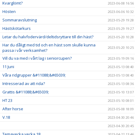
Kvarglömt?
2023-06-08 16:56
Hösten
2023-06-06 10:32
Sommaravslutning
2023-05-29 19:28
Hästskötarkurs
2023-05-29 19:27
Letar du halvfodervärd/deltidsryttare till din häst?
2023-05-20 10:28
Har du dåligt med tid och en häst som skulle kunna
2023-05-20 10:25
passa i vår verksamhet?
Vill du va med i vårt lag i seniorcupen?
2023-05-19 09:16
11 Juni
2023-05-13 08:40
Våra ridgrupper &#11088;&#65039;
2023-05-13 08:40
Intresserad av att rida?
2023-05-13 08:36
Grattis &#11088;&#65039;
2023-05-10 13:07
HT 23
2023-05-10 08:01
After horse
2023-05-08 18:09
V.18
2023-04-30 20:46
2023-04-30 20:45
Temavecka vecka 18
2023-04-22 13:46