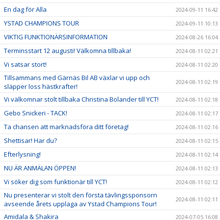
En dag för Alla
2024-09-11 16:42
YSTAD CHAMPIONS TOUR
2024-09-11 10:13
VIKTIG FUNKTIONÄRSINFORMATION
2024-08-26 16:04
Terminsstart 12 augusti! Välkomna tillbaka!
2024-08-11 02:21
Vi satsar stort!
2024-08-11 02:20
Tillsammans med Gärnäs Bil AB växlar vi upp och
2024-08-11 02:19
släpper loss hästkrafter!
Vi välkomnar stolt tillbaka Christina Bolander till YCT!
2024-08-11 02:18
Gebo Snickeri - TACK!
2024-08-11 02:17
Ta chansen att marknadsföra ditt företag!
2024-08-11 02:16
Shettisar! Har du?
2024-08-11 02:15
Efterlysning!
2024-08-11 02:14
NU ÄR ANMÄLAN ÖPPEN!
2024-08-11 02:13
Vi söker dig som funktionär till YCT!
2024-08-11 02:12
Nu presenterar vi stolt den första tävlingssponsorn
2024-08-11 02:11
avseende årets upplaga av Ystad Champions Tour!
Amidala & Shakira
2024-07-05 16:08