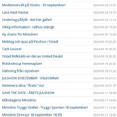
Medlemskväll på Hööks - 30 september!
2024-09-26 13:51
Lära med Hästar
2024-09-26 13:15
Underlag påfyllt - det här gäller!
2024-09-26 13:14
Viktig information - ridhus stängt!
2024-09-20 15:34
Ny chans för Miniclinic!
2024-09-20 15:34
Middag och quiz på Pinchos i Ystad!
2024-09-19 20:23
Tack Louise!
2024-09-19 20:22
Ystad Ridklubb en del av United Deals!
2024-09-19 20:20
Ridskolecup hemmaplan!
2024-09-19 20:20
Hälsning från styrelsen
2024-09-18 01:25
JULSHOW 8 DECEMBER - VÄLKOMNA!
2024-09-18 01:21
Nominera dina "Årets" nu!
2024-09-18 01:19
SAVE THE DATE - ÅRETS JULSHOW
2024-09-11 18:44
Måndagens Miniclinic
2024-09-11 16:44
Miniclinic Trygg i Stallet - Trygg i Sporten 18 september!
2024-09-11 16:43
Miniclinic Dressyr 18 september 18.30!
2024-09-11 16:43