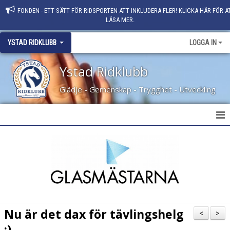
FONDEN - ETT SÄTT FÖR RIDSPORTEN ATT INKLUDERA FLER! KLICKA HÄR FÖR A
LÄSA MER.
YSTAD RIDKLUBB
LOGGA IN
Ystad Ridklubb
Glädje - Gemenskap - Trygghet - Utveckling
HEM
NYHETER
KLUBBINFO
KONTAKT
Nu är det dax för tävlingshelg
<
>
PERSONAL
:)