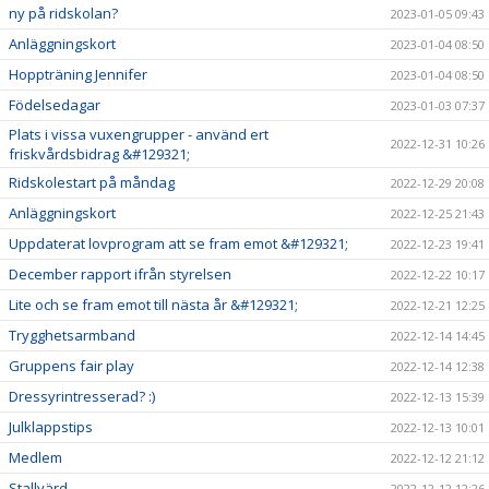
ny på ridskolan?
2023-01-05 09:43
Anläggningskort
2023-01-04 08:50
Hoppträning Jennifer
2023-01-04 08:50
Födelsedagar
2023-01-03 07:37
Plats i vissa vuxengrupper - använd ert
2022-12-31 10:26
friskvårdsbidrag &#129321;
Ridskolestart på måndag
2022-12-29 20:08
Anläggningskort
2022-12-25 21:43
Uppdaterat lovprogram att se fram emot &#129321;
2022-12-23 19:41
December rapport ifrån styrelsen
2022-12-22 10:17
Lite och se fram emot till nästa år &#129321;
2022-12-21 12:25
Trygghetsarmband
2022-12-14 14:45
Gruppens fair play
2022-12-14 12:38
Dressyrintresserad? :)
2022-12-13 15:39
Julklappstips
2022-12-13 10:01
Medlem
2022-12-12 21:12
Stallvärd
2022-12-12 12:26