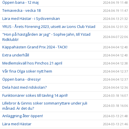
Öppen bana - 12 maj
2024-04-19 11:48
Temavecka - vecka 18
2024-04-19 11:47
Lära med Hästar - i Sydsvenskan
2024-04-13 21:32
YRUS - Årets Förening 2023, utsett av Lions Club Ystad
2024-04-12 01:32
"Hon på hästgården är jag" - Sophie Jahn, till Ystad
2024-04-07 22:06
Ridklubb!
Käppahästen Grand Prix 2024 - TACK!
2024-04-04 12:40
Extra underhåll
2024-04-04 12:40
Medlemskväll hos Pinchos 21 april
2024-04-04 12:38
Vår fina Olga söker nytt hem
2024-04-04 12:37
Öppen bana - dressyr
2024-04-04 12:37
Dela häst med ridskolan?
2024-04-04 12:36
Funktionärer sökes till tävling 14 april!
2024-03-18 16:07
Lillebror & Ginnis söker sommarryttare under juli
2024-03-18 16:06
månad. Är det du?
Anläggning åter öppen!
2024-03-13 21:48
Lära med Hästar
2024-03-13 21:46