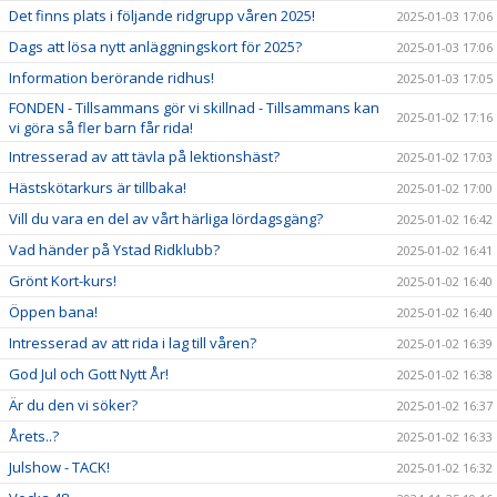
Det finns plats i följande ridgrupp våren 2025!
2025-01-03 17:06
Dags att lösa nytt anläggningskort för 2025?
2025-01-03 17:06
Information berörande ridhus!
2025-01-03 17:05
FONDEN - Tillsammans gör vi skillnad - Tillsammans kan
2025-01-02 17:16
vi göra så fler barn får rida!
Intresserad av att tävla på lektionshäst?
2025-01-02 17:03
Hästskötarkurs är tillbaka!
2025-01-02 17:00
Vill du vara en del av vårt härliga lördagsgäng?
2025-01-02 16:42
Vad händer på Ystad Ridklubb?
2025-01-02 16:41
Grönt Kort-kurs!
2025-01-02 16:40
Öppen bana!
2025-01-02 16:40
Intresserad av att rida i lag till våren?
2025-01-02 16:39
God Jul och Gott Nytt År!
2025-01-02 16:38
Är du den vi söker?
2025-01-02 16:37
Årets..?
2025-01-02 16:33
Julshow - TACK!
2025-01-02 16:32