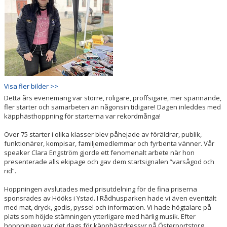
Visa fler bilder >>
Detta års evenemang var större, roligare, proffsigare, mer spännande,
fler starter och samarbeten än någonsin tidigare! Dagen inleddes med
käpphästhoppning för starterna var rekordmånga!
Över 75 starter i olika klasser blev påhejade av föräldrar, publik,
funktionärer, kompisar, familjemedlemmar och fyrbenta vänner. Vår
speaker Clara Engström gjorde ett fenomenalt arbete när hon
presenterade alls ekipage och gav dem startsignalen ”varsågod och
rid”.
Hoppningen avslutades med prisutdelning för de fina priserna
sponsrades av Hööks i Ystad. I Rådhusparken hade vi även eventtält
med mat, dryck, godis, pyssel och information. Vi hade högtalare på
plats som höjde stämningen ytterligare med härlig musik. Efter
hoppningen var det dags för käpphästdressyr på Österportstorg.