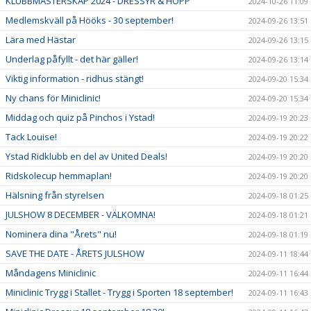
KLUBBMÄSTERSKAP 2024 - DRESSYR & HOPP
2024-10-26 11:09
Medlemskväll på Hööks - 30 september!
2024-09-26 13:51
Lära med Hästar
2024-09-26 13:15
Underlag påfyllt - det här gäller!
2024-09-26 13:14
Viktig information - ridhus stängt!
2024-09-20 15:34
Ny chans för Miniclinic!
2024-09-20 15:34
Middag och quiz på Pinchos i Ystad!
2024-09-19 20:23
Tack Louise!
2024-09-19 20:22
Ystad Ridklubb en del av United Deals!
2024-09-19 20:20
Ridskolecup hemmaplan!
2024-09-19 20:20
Hälsning från styrelsen
2024-09-18 01:25
JULSHOW 8 DECEMBER - VÄLKOMNA!
2024-09-18 01:21
Nominera dina "Årets" nu!
2024-09-18 01:19
SAVE THE DATE - ÅRETS JULSHOW
2024-09-11 18:44
Måndagens Miniclinic
2024-09-11 16:44
Miniclinic Trygg i Stallet - Trygg i Sporten 18 september!
2024-09-11 16:43