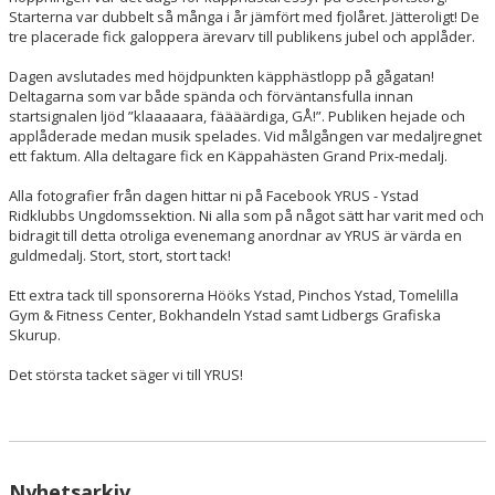
Starterna var dubbelt så många i år jämfört med fjolåret. Jätteroligt! De
tre placerade fick galoppera ärevarv till publikens jubel och applåder.
Dagen avslutades med höjdpunkten käpphästlopp på gågatan!
Deltagarna som var både spända och förväntansfulla innan
startsignalen ljöd ”klaaaaara, fäääärdiga, GÅ!”. Publiken hejade och
applåderade medan musik spelades. Vid målgången var medaljregnet
ett faktum. Alla deltagare fick en Käppahästen Grand Prix-medalj.
Alla fotografier från dagen hittar ni på Facebook YRUS - Ystad
Ridklubbs Ungdomssektion. Ni alla som på något sätt har varit med och
bidragit till detta otroliga evenemang anordnar av YRUS är värda en
guldmedalj. Stort, stort, stort tack!
Ett extra tack till sponsorerna Hööks Ystad, Pinchos Ystad, Tomelilla
Gym & Fitness Center, Bokhandeln Ystad samt Lidbergs Grafiska
Skurup.
Det största tacket säger vi till YRUS!
Nyhetsarkiv