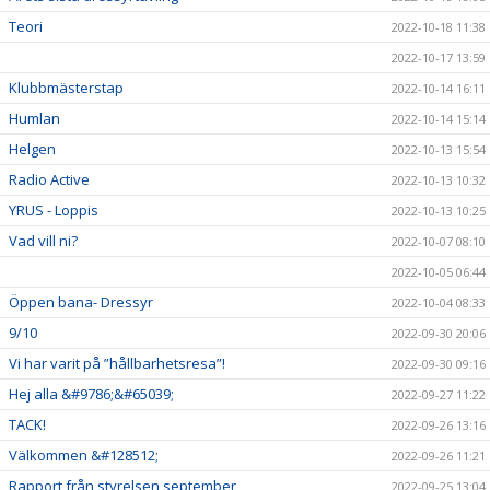
Teori
2022-10-18 11:38
2022-10-17 13:59
Klubbmästerstap
2022-10-14 16:11
Humlan
2022-10-14 15:14
Helgen
2022-10-13 15:54
Radio Active
2022-10-13 10:32
YRUS - Loppis
2022-10-13 10:25
Vad vill ni?
2022-10-07 08:10
2022-10-05 06:44
Öppen bana- Dressyr
2022-10-04 08:33
9/10
2022-09-30 20:06
Vi har varit på ”hållbarhetsresa”!
2022-09-30 09:16
Hej alla &#9786;&#65039;
2022-09-27 11:22
TACK!
2022-09-26 13:16
Välkommen &#128512;
2022-09-26 11:21
Rapport från styrelsen september
2022-09-25 13:04