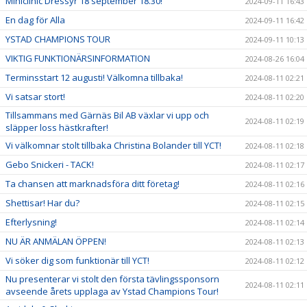
Miniclinic Dressyr 18 september 18.30!
2024-09-11 16:43
En dag för Alla
2024-09-11 16:42
YSTAD CHAMPIONS TOUR
2024-09-11 10:13
VIKTIG FUNKTIONÄRSINFORMATION
2024-08-26 16:04
Terminsstart 12 augusti! Välkomna tillbaka!
2024-08-11 02:21
Vi satsar stort!
2024-08-11 02:20
Tillsammans med Gärnäs Bil AB växlar vi upp och
2024-08-11 02:19
släpper loss hästkrafter!
Vi välkomnar stolt tillbaka Christina Bolander till YCT!
2024-08-11 02:18
Gebo Snickeri - TACK!
2024-08-11 02:17
Ta chansen att marknadsföra ditt företag!
2024-08-11 02:16
Shettisar! Har du?
2024-08-11 02:15
Efterlysning!
2024-08-11 02:14
NU ÄR ANMÄLAN ÖPPEN!
2024-08-11 02:13
Vi söker dig som funktionär till YCT!
2024-08-11 02:12
Nu presenterar vi stolt den första tävlingssponsorn
2024-08-11 02:11
avseende årets upplaga av Ystad Champions Tour!