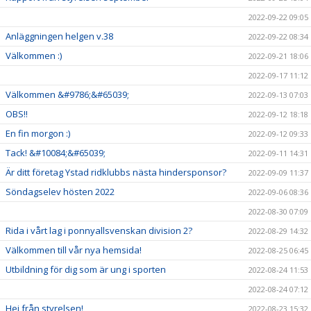
2022-09-22 09:05
Anläggningen helgen v.38
2022-09-22 08:34
Välkommen :)
2022-09-21 18:06
2022-09-17 11:12
Välkommen &#9786;&#65039;
2022-09-13 07:03
OBS!!
2022-09-12 18:18
En fin morgon :)
2022-09-12 09:33
Tack! &#10084;&#65039;
2022-09-11 14:31
Är ditt företag Ystad ridklubbs nästa hindersponsor?
2022-09-09 11:37
Söndagselev hösten 2022
2022-09-06 08:36
2022-08-30 07:09
Rida i vårt lag i ponnyallsvenskan division 2?
2022-08-29 14:32
Välkommen till vår nya hemsida!
2022-08-25 06:45
Utbildning för dig som är ung i sporten
2022-08-24 11:53
2022-08-24 07:12
Hej från styrelsen!
2022-08-23 15:32