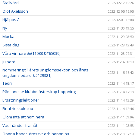
Stallvärd
2022-12-12 12:26
Olof Axelsson
2022-12-05 15:05
Hjälpas åt
2022-12-01 15:04
Ny
2022-11-30 19:55
Mocka
2022-11-29 08:50
Sista dag
2022-11-28 12:49
Våra vinnare &#11088;&#65039;
2022-11-28 07:31
Julbord
2022-11-16 08:18
Nominering till årets ungdomssektion och årets
2022-11-15 16:42
ungdomsledare &#129321;
Teori
2022-11-14 18:17
Påminnelse klubbmästerskap hoppning
2022-11-14 17:18
Ersättningslektioner
2022-11-14 13:29
Final ridskolecup
2022-11-14 12:46
Glöm inte att nominera
2022-11-11 09:06
Vad händer framåt
2022-11-11 08:53
Öppna banor, dressyr och hoppning
2022-11-10 07:59