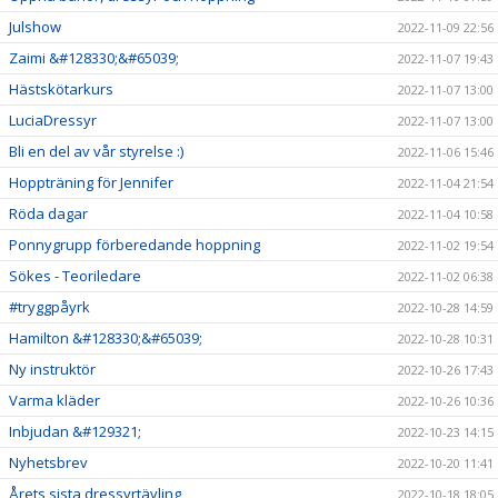
Julshow
2022-11-09 22:56
Zaimi &#128330;&#65039;
2022-11-07 19:43
Hästskötarkurs
2022-11-07 13:00
LuciaDressyr
2022-11-07 13:00
Bli en del av vår styrelse :)
2022-11-06 15:46
Hoppträning för Jennifer
2022-11-04 21:54
Röda dagar
2022-11-04 10:58
Ponnygrupp förberedande hoppning
2022-11-02 19:54
Sökes - Teoriledare
2022-11-02 06:38
#tryggpåyrk
2022-10-28 14:59
Hamilton &#128330;&#65039;
2022-10-28 10:31
Ny instruktör
2022-10-26 17:43
Varma kläder
2022-10-26 10:36
Inbjudan &#129321;
2022-10-23 14:15
Nyhetsbrev
2022-10-20 11:41
Årets sista dressyrtävling
2022-10-18 18:05