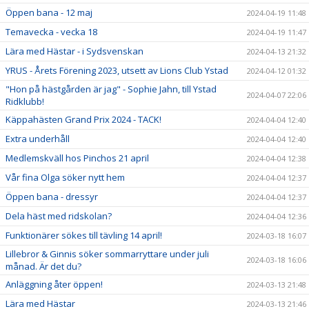
Öppen bana - 12 maj
2024-04-19 11:48
Temavecka - vecka 18
2024-04-19 11:47
Lära med Hästar - i Sydsvenskan
2024-04-13 21:32
YRUS - Årets Förening 2023, utsett av Lions Club Ystad
2024-04-12 01:32
"Hon på hästgården är jag" - Sophie Jahn, till Ystad
2024-04-07 22:06
Ridklubb!
Käppahästen Grand Prix 2024 - TACK!
2024-04-04 12:40
Extra underhåll
2024-04-04 12:40
Medlemskväll hos Pinchos 21 april
2024-04-04 12:38
Vår fina Olga söker nytt hem
2024-04-04 12:37
Öppen bana - dressyr
2024-04-04 12:37
Dela häst med ridskolan?
2024-04-04 12:36
Funktionärer sökes till tävling 14 april!
2024-03-18 16:07
Lillebror & Ginnis söker sommarryttare under juli
2024-03-18 16:06
månad. Är det du?
Anläggning åter öppen!
2024-03-13 21:48
Lära med Hästar
2024-03-13 21:46