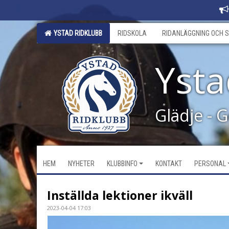
YSTAD RIDKLUBB
RIDSKOLA
RIDANLÄGGNING OCH S
Ysta
Glädje - 
HEM
NYHETER
KLUBBINFO
KONTAKT
PERSONAL
Inställda lektioner ikväll
2023-04-04 17:03