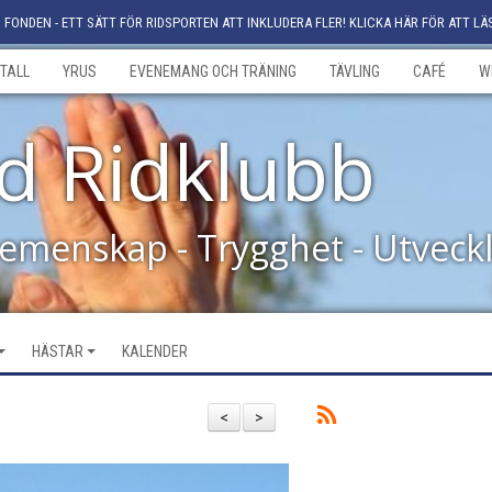
FONDEN - ETT SÄTT FÖR RIDSPORTEN ATT INKLUDERA FLER! KLICKA HÄR FÖR ATT LÄ
TALL
YRUS
EVENEMANG OCH TRÄNING
TÄVLING
CAFÉ
W
d Ridklubb
Gemenskap - Trygghet - Utveck
HÄSTAR
KALENDER
<
>