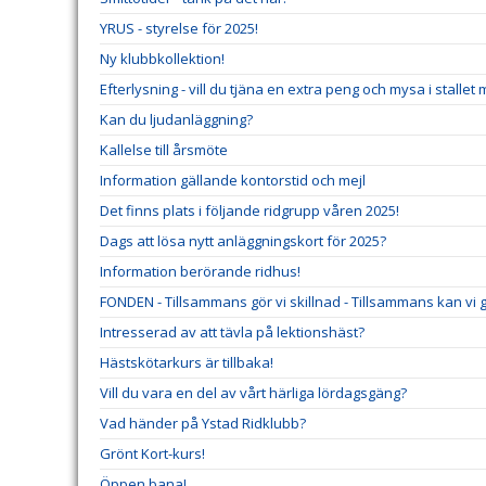
YRUS - styrelse för 2025!
Ny klubbkollektion!
Efterlysning - vill du tjäna en extra peng och mysa i stallet
Kan du ljudanläggning?
Kallelse till årsmöte
Information gällande kontorstid och mejl
Det finns plats i följande ridgrupp våren 2025!
Dags att lösa nytt anläggningskort för 2025?
Information berörande ridhus!
FONDEN - Tillsammans gör vi skillnad - Tillsammans kan vi gö
Intresserad av att tävla på lektionshäst?
Hästskötarkurs är tillbaka!
Vill du vara en del av vårt härliga lördagsgäng?
Vad händer på Ystad Ridklubb?
Grönt Kort-kurs!
Öppen bana!