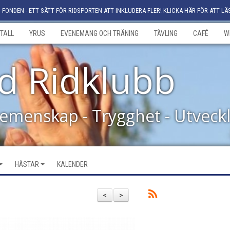
FONDEN - ETT SÄTT FÖR RIDSPORTEN ATT INKLUDERA FLER! KLICKA HÄR FÖR ATT LÄ
TALL
YRUS
EVENEMANG OCH TRÄNING
TÄVLING
CAFÉ
W
d Ridklubb
Gemenskap - Trygghet - Utveck
HÄSTAR
KALENDER
<
>