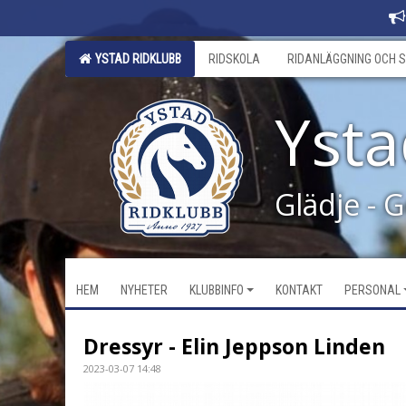
YSTAD RIDKLUBB
RIDSKOLA
RIDANLÄGGNING OCH S
Ysta
Glädje - 
HEM
NYHETER
KLUBBINFO
KONTAKT
PERSONAL
Dressyr - Elin Jeppson Linden
2023-03-07 14:48