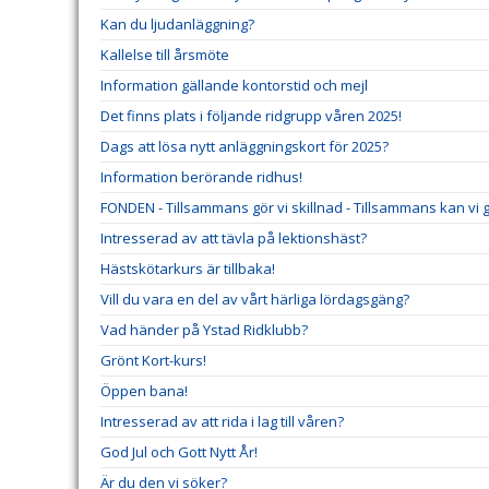
Kan du ljudanläggning?
Kallelse till årsmöte
Information gällande kontorstid och mejl
Det finns plats i följande ridgrupp våren 2025!
Dags att lösa nytt anläggningskort för 2025?
Information berörande ridhus!
FONDEN - Tillsammans gör vi skillnad - Tillsammans kan vi gö
Intresserad av att tävla på lektionshäst?
Hästskötarkurs är tillbaka!
Vill du vara en del av vårt härliga lördagsgäng?
Vad händer på Ystad Ridklubb?
Grönt Kort-kurs!
Öppen bana!
Intresserad av att rida i lag till våren?
God Jul och Gott Nytt År!
Är du den vi söker?