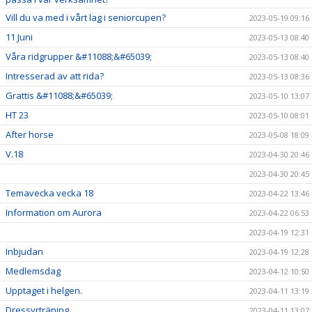
Vill du va med i vårt lag i seniorcupen?
2023-05-19 09:16
11 Juni
2023-05-13 08:40
Våra ridgrupper &#11088;&#65039;
2023-05-13 08:40
Intresserad av att rida?
2023-05-13 08:36
Grattis &#11088;&#65039;
2023-05-10 13:07
HT 23
2023-05-10 08:01
After horse
2023-05-08 18:09
V.18
2023-04-30 20:46
2023-04-30 20:45
Temavecka vecka 18
2023-04-22 13:46
Information om Aurora
2023-04-22 06:53
2023-04-19 12:31
Inbjudan
2023-04-19 12:28
Medlemsdag
2023-04-12 10:50
Upptaget i helgen.
2023-04-11 13:19
Dressyrträning
2023-04-11 13:07