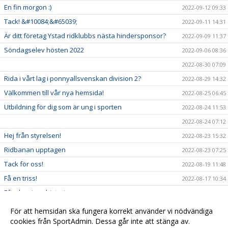
En fin morgon :)
2022-09-12 09:33
Tack! &#10084;&#65039;
2022-09-11 14:31
Är ditt företag Ystad ridklubbs nästa hindersponsor?
2022-09-09 11:37
Söndagselev hösten 2022
2022-09-06 08:36
2022-08-30 07:09
Rida i vårt lag i ponnyallsvenskan division 2?
2022-08-29 14:32
Välkommen till vår nya hemsida!
2022-08-25 06:45
Utbildning för dig som är ung i sporten
2022-08-24 11:53
2022-08-24 07:12
Hej från styrelsen!
2022-08-23 15:32
Ridbanan upptagen
2022-08-23 07:25
Tack för oss!
2022-08-19 11:48
Få en triss!
2022-08-17 10:34
Efterlysning - historia
2022-08-08 11:53
2022-08-04 15:09
För att hemsidan ska fungera korrekt använder vi nödvändiga
Ridskolestart
cookies från SportAdmin. Dessa går inte att stänga av.
2022-08-03 07:31