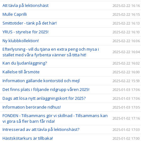
Att tävla på lektionshäst
2025-02-22 16:16
Mulle Caprilli
2025-02-22 16:15
Smittotider - tänk på det här!
2025-02-22 16:13
YRUS - styrelse för 2025!
2025-02-22 16:10
Ny klubbkollektion!
2025-02-22 16:06
Efterlysning - vill du tjäna en extra peng och mysa i
2025-02-22 16:04
stallet med våra fyrbenta vänner så titta hit!
Kan du ljudanläggning?
2025-02-22 16:02
Kallelse till årsmöte
2025-02-22 16:00
Information gällande kontorstid och mejl
2025-02-22 15:59
Det finns plats i följande ridgrupp våren 2025!
2025-01-03 17:06
Dags att lösa nytt anläggningskort för 2025?
2025-01-03 17:06
Information berörande ridhus!
2025-01-03 17:05
FONDEN - Tillsammans gör vi skillnad - Tillsammans kan
2025-01-02 17:16
vi göra så fler barn får rida!
Intresserad av att tävla på lektionshäst?
2025-01-02 17:03
Hästskötarkurs är tillbaka!
2025-01-02 17:00