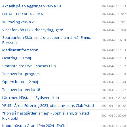
Aktuellt på anläggningen vecka 18
2024-04-26 10:53
EN DAG FÖR ALLA - 5 MAJ
2024-04-23 17:02
WE tävling vecka 21
2024-04-23 17:01
Vinst för vårt Div 2-dressyrlag, igen!
2024-04-23 17:00
Sparbanken Skånes Idrottsstipendium till vår Emma
2024-04-23 16:58
Persson!
Medlemsinformation
2024-04-19 11:53
Fixardag - 19 maj
2024-04-19 11:53
Startlista dressyr - Pinchos Cup
2024-04-19 11:52
Temavecka - program
2024-04-19 11:50
Öppen bana - 12 maj
2024-04-19 11:48
Temavecka - vecka 18
2024-04-19 11:47
Lära med Hästar - i Sydsvenskan
2024-04-13 21:32
YRUS - Årets Förening 2023, utsett av Lions Club Ystad
2024-04-12 01:32
"Hon på hästgården är jag" - Sophie Jahn, till Ystad
2024-04-07 22:06
Ridklubb!
Käppahästen Grand Prix 2024 - TACK!
2024-04-04 12:40