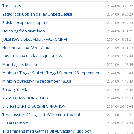
Tack Louise!
2024-09-19 20:22
Ystad Ridklubb en del av United Deals!
2024-09-19 20:20
Ridskolecup hemmaplan!
2024-09-19 20:20
Hälsning från styrelsen
2024-09-18 01:25
JULSHOW 8 DECEMBER - VÄLKOMNA!
2024-09-18 01:21
Nominera dina "Årets" nu!
2024-09-18 01:19
SAVE THE DATE - ÅRETS JULSHOW
2024-09-11 18:44
Måndagens Miniclinic
2024-09-11 16:44
Miniclinic Trygg i Stallet - Trygg i Sporten 18 september!
2024-09-11 16:43
Miniclinic Dressyr 18 september 18.30!
2024-09-11 16:43
En dag för Alla
2024-09-11 16:42
YSTAD CHAMPIONS TOUR
2024-09-11 10:13
VIKTIG FUNKTIONÄRSINFORMATION
2024-08-26 16:04
Terminsstart 12 augusti! Välkomna tillbaka!
2024-08-11 02:21
Vi satsar stort!
2024-08-11 02:20
Tillsammans med Gärnäs Bil AB växlar vi upp och
2024-08-11 02:19