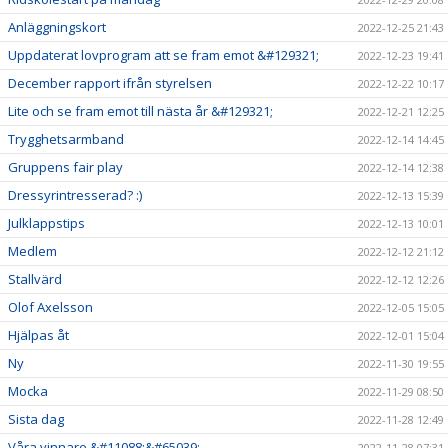
Anläggningskort
2022-12-25 21:43
Uppdaterat lovprogram att se fram emot &#129321;
2022-12-23 19:41
December rapport ifrån styrelsen
2022-12-22 10:17
Lite och se fram emot till nästa år &#129321;
2022-12-21 12:25
Trygghetsarmband
2022-12-14 14:45
Gruppens fair play
2022-12-14 12:38
Dressyrintresserad? :)
2022-12-13 15:39
Julklappstips
2022-12-13 10:01
Medlem
2022-12-12 21:12
Stallvärd
2022-12-12 12:26
Olof Axelsson
2022-12-05 15:05
Hjälpas åt
2022-12-01 15:04
Ny
2022-11-30 19:55
Mocka
2022-11-29 08:50
Sista dag
2022-11-28 12:49
Våra vinnare &#11088;&#65039;
2022-11-28 07:31