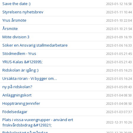
Save the date :)
2023-01-12 16:58
Styrelsens nyhetsbrev
2023-01-11 10:44
Yrus årsmöte
2023-01-10 22:04
Årsmöte
2023-01-10 21:54
Möte division 3
2023-01-09 16:19
Söker en Ansvarig stallmedarbetare
2023-01-06 16:33
Stödmedlem - Yrus
2023-01-05 21:45
YRUS-Kalas &#129395;
2023-01-05 21:43
Ridskolan är igång :)
2023-01-05 16:25
Ursäkta röran - Vi bygger om…
2023-01-05 16:24
ny på ridskolan?
2023-01-05 09:43
Anläggningskort
2023-01-04 08:50
Hoppträning Jennifer
2023-01-04 08:50
Födelsedagar
2023-01-03 07:37
Plats i vissa vuxengrupper - använd ert
2022-12-31 10:26
friskvårdsbidrag &#129321;
Ridskolestart på måndag
2022-12-29 20:08