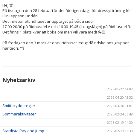
Hej 🌸
På tisdagen den 28 februari är det återigen dags för dressyrträning för
HÄSTAR
Elin Jeppson Lindén.
Det innebär att ridhuset är upptaget på båda sidor
KALENDER
17.00-20.30 på Ridhusdel A och 16.00-19.45 ( i dagsläget) på Ridhusdel B.
Det finns 1 plats kvar att boka om man vill vara med! 🏇🏻
På fredagen den 3 mars är dock ridhuset ledigt då ridskolans grupper
har teori. 🗂️
Nyhetsarkiv
2026-06-22 14:02
2026-04-20 13:32
Smittskyddsregler
2026-03-16 11:01
Sommaraktiviteter
2026-02-24 06:48
2026-02-19 14:30
Startlista Pay and Jump
2026-02-19 13:39