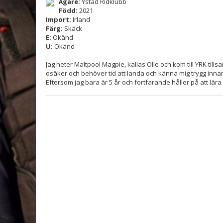
Ägare:
Ystad Ridklubb
Född:
2021
Import:
Irland
Färg:
Skäck
E:
Okänd
U:
Okänd
Jag heter Maltpool Magpie, kallas Olle och kom till YRK till
osäker och behöver tid att landa och känna mig trygg inna
Eftersom jag bara är 5 år och fortfarande håller på att lära