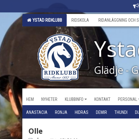
YSTAD RIDKLUBB
RIDSKOLA
RIDANLÄGGNING OCH S
Ysta
Glädje - 
HEM
NYHETER
KLUBBINFO
KONTAKT
PERSONAL
ANASTACIA
RONJA
HIDRAS
DEMIR
THUNDI
D
Olle