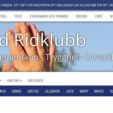
FONDEN - ETT SÄTT FÖR RIDSPORTEN ATT INKLUDERA FLER! KLICKA HÄR FÖR ATT LÄ
TALL
YRUS
EVENEMANG OCH TRÄNING
TÄVLING
CAFÉ
W
d Ridklubb
Gemenskap - Trygghet - Utveck
HÄSTAR
KALENDER
IAGO
GINNIS
GRETHE
LILLEBROR
JACK
MARY
MAGIC
O