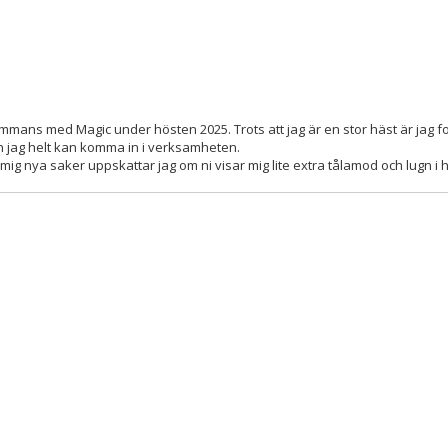
sammans med Magic under hösten 2025. Trots att jag är en stor häst är jag fo
n jag helt kan komma in i verksamheten.
 mig nya saker uppskattar jag om ni visar mig lite extra tålamod och lugn i