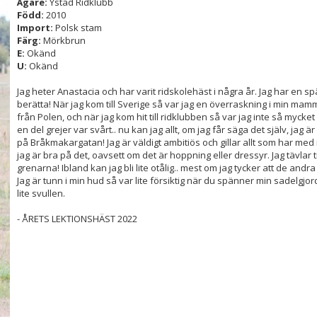
Ägare:
Ystad Ridklubb
Född:
2010
Import:
Polsk stam
Färg:
Mörkbrun
E:
Okänd
U:
Okänd
Jag heter Anastacia och har varit ridskolehäst i några år. Jag har en s
berätta! När jag kom till Sverige så var jag en överraskning i min m
från Polen, och när jag kom hit till ridklubben så var jag inte så mycket
en del grejer var svårt.. nu kan jag allt, om jag får säga det själv, jag 
på Bråkmakargatan! Jag är väldigt ambitiös och gillar allt som har med 
jag är bra på det, oavsett om det är hoppning eller dressyr. Jag tävlar t
grenarna! Ibland kan jag bli lite otålig.. mest om jag tycker att de and
Jag är tunn i min hud så var lite försiktig när du spänner min sadelgjor
lite svullen.
- ÅRETS LEKTIONSHÄST 2022