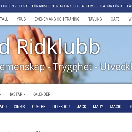
FONDEN - ETT SÄTT FÖR RIDSPORTEN ATT INKLUDERA FLER! KLICKA HÄR FÖR ATT LÄ
TALL
YRUS
EVENEMANG OCH TRÄNING
TÄVLING
CAFÉ
W
d Ridklubb
Gemenskap - Trygghet - Utveck
HÄSTAR
KALENDER
IAGO
GINNIS
GRETHE
LILLEBROR
JACK
MARY
MAGIC
O