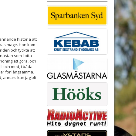
pännande historia att
ammas mage. Hon kom
 riden och tyckte att
är nästan som Lotta
ridning att göra, och
ill och med, i båda
ra är för långsamma.
d, annars kan jag bli