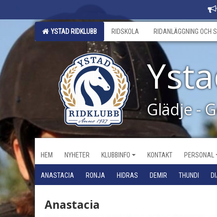
YSTAD RIDKLUBB
RIDSKOLA
RIDANLÄGGNING OCH S
Ysta
Glädje - 
HEM
NYHETER
KLUBBINFO
KONTAKT
PERSONAL
ANASTACIA
RONJA
HIDRAS
DEMIR
THUNDI
D
Anastacia