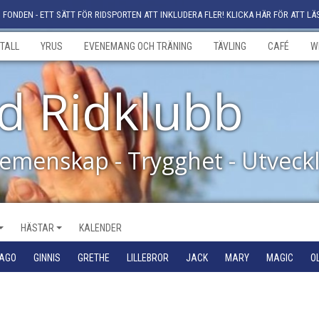
FONDEN - ETT SÄTT FÖR RIDSPORTEN ATT INKLUDERA FLER! KLICKA HÄR FÖR ATT LÄ
TALL
YRUS
EVENEMANG OCH TRÄNING
TÄVLING
CAFÉ
W
d Ridklubb
Gemenskap - Trygghet - Utveck
HÄSTAR
KALENDER
IAGO
GINNIS
GRETHE
LILLEBROR
JACK
MARY
MAGIC
O