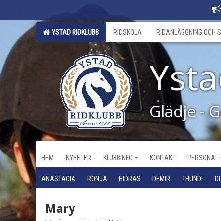
YSTAD RIDKLUBB
RIDSKOLA
RIDANLÄGGNING OCH S
Ysta
Glädje - 
HEM
NYHETER
KLUBBINFO
KONTAKT
PERSONAL
ANASTACIA
RONJA
HIDRAS
DEMIR
THUNDI
D
Mary