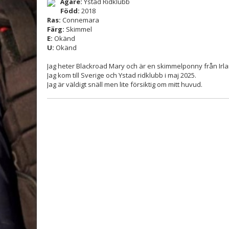
Ägare:
Ystad Ridklubb
Född:
2018
Ras:
Connemara
Färg:
Skimmel
E:
Okänd
U:
Okänd
Jag heter Blackroad Mary och är en skimmelponny från Irla
Jag kom till Sverige och Ystad ridklubb i maj 2025.
Jag är väldigt snäll men lite försiktig om mitt huvud.