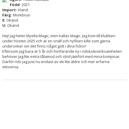
Född:
2021
Import:
Irland
HÄSTAR
Färg:
Mörkbrun
E:
Okänd
ANASTACIA
U:
Okänd
RONJA
Hej! Jag heter Myella Magic, men kallas Magic. Jag kom till klubben
under hösten 2025 och är en snäll och nyfiken kille som gärna
undersöker om det finns något gott i dina fickor!
HIDRAS
Eftersom jag bara är 5 år och fortfarande ny i ridskoleverksamheten
behöver jag lite extra tålamod och stöd jämfört med mina kompisar.
DEMIR
Därför rids jag just nu endast av de lite äldre och mer erfarna
eleverna.
THUNDI
DIAGO
GINNIS
GRETHE
LILLEBROR