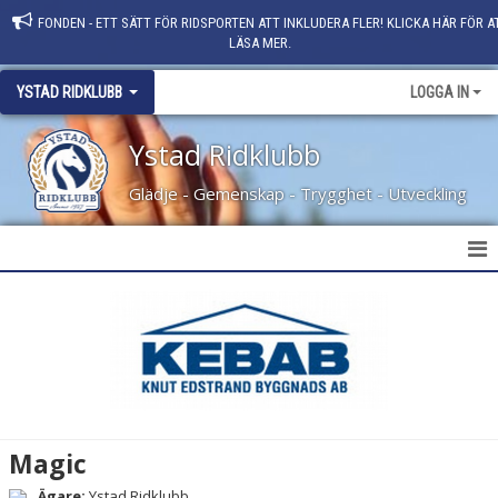
FONDEN - ETT SÄTT FÖR RIDSPORTEN ATT INKLUDERA FLER! KLICKA HÄR FÖR A
LÄSA MER.
YSTAD RIDKLUBB
LOGGA IN
Ystad Ridklubb
Glädje - Gemenskap - Trygghet - Utveckling
HEM
NYHETER
KLUBBINFO
KONTAKT
Magic
PERSONAL
Ägare:
Ystad Ridklubb