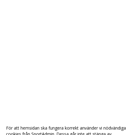
JACK
MARY
MAGIC
OLLE
TRAVOLTA
KALENDER
För att hemsidan ska fungera korrekt använder vi nödvändiga
cookies från SportAdmin. Dessa går inte att stänga av.