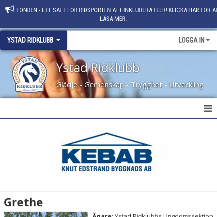
FONDEN - ETT SÄTT FÖR RIDSPORTEN ATT INKLUDERA FLER! KLICKA HÄR FÖR A
LÄSA MER.
YSTAD RIDKLUBB
LOGGA IN
Ystad Ridklubb
Glädje - Gemenskap - Trygghet - Utveckling
HEM
NYHETER
KLUBBINFO
KONTAKT
Grethe
PERSONAL
Ägare:
Ystad Ridklubbs Ungdomssektion