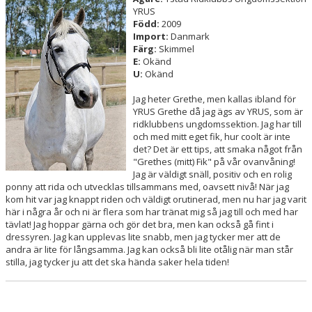
YRUS
Född:
2009
HÄSTAR
Import:
Danmark
Färg:
Skimmel
ANASTACIA
E:
Okänd
U:
Okänd
RONJA
Jag heter Grethe, men kallas ibland för
YRUS Grethe då jag ägs av YRUS, som är
HIDRAS
ridklubbens ungdomssektion. Jag har till
och med mitt eget fik, hur coolt är inte
DEMIR
det? Det är ett tips, att smaka något från
"Grethes (mitt) Fik" på vår ovanvåning!
Jag är väldigt snäll, positiv och en rolig
THUNDI
ponny att rida och utvecklas tillsammans med, oavsett nivå! När jag
kom hit var jag knappt riden och väldigt orutinerad, men nu har jag varit
DIAGO
här i några år och ni är flera som har tränat mig så jag till och med har
tävlat! Jag hoppar gärna och gör det bra, men kan också gå fint i
GINNIS
dressyren. Jag kan upplevas lite snabb, men jag tycker mer att de
andra är lite för långsamma. Jag kan också bli lite otålig när man står
stilla, jag tycker ju att det ska hända saker hela tiden!
GRETHE
LILLEBROR