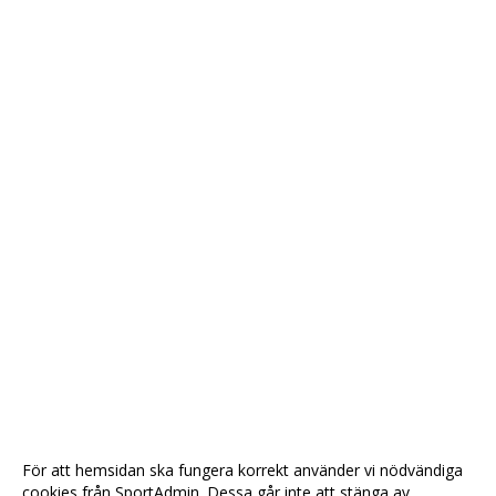
JACK
MARY
MAGIC
OLLE
TRAVOLTA
KALENDER
För att hemsidan ska fungera korrekt använder vi nödvändiga
cookies från SportAdmin. Dessa går inte att stänga av.