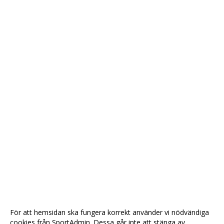
JACK
MARY
MAGIC
OLLE
TRAVOLTA
KALENDER
För att hemsidan ska fungera korrekt använder vi nödvändiga
cookies från SportAdmin. Dessa går inte att stänga av.