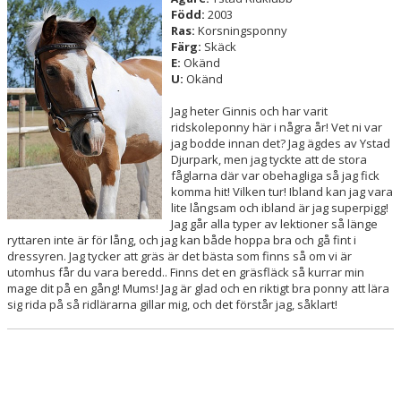
Född:
2003
Ras:
Korsningsponny
HÄSTAR
Färg:
Skäck
E:
Okänd
ANASTACIA
U:
Okänd
RONJA
Jag heter Ginnis och har varit
ridskoleponny här i några år! Vet ni var
jag bodde innan det? Jag ägdes av Ystad
HIDRAS
Djurpark, men jag tyckte att de stora
fåglarna där var obehagliga så jag fick
DEMIR
komma hit! Vilken tur! Ibland kan jag vara
lite långsam och ibland är jag superpigg!
Jag går alla typer av lektioner så länge
THUNDI
ryttaren inte är för lång, och jag kan både hoppa bra och gå fint i
dressyren. Jag tycker att gräs är det bästa som finns så om vi är
DIAGO
utomhus får du vara beredd.. Finns det en gräsfläck så kurrar min
mage dit på en gång! Mums! Jag är glad och en riktigt bra ponny att lära
GINNIS
sig rida på så ridlärarna gillar mig, och det förstår jag, såklart!
GRETHE
LILLEBROR