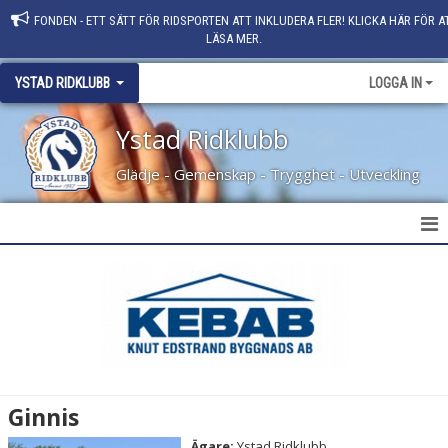
FONDEN - ETT SÄTT FÖR RIDSPORTEN ATT INKLUDERA FLER! KLICKA HÄR FÖR A
LÄSA MER.
YSTAD RIDKLUBB
LOGGA IN
Ystad Ridklubb
Glädje - Gemenskap - Trygghet - Utveckling
HEM
NYHETER
KLUBBINFO
KONTAKT
Ginnis
PERSONAL
Ägare:
Ystad Ridklubb