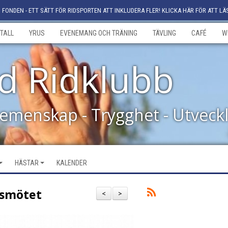
FONDEN - ETT SÄTT FÖR RIDSPORTEN ATT INKLUDERA FLER! KLICKA HÄR FÖR ATT LÄ
TALL
YRUS
EVENEMANG OCH TRÄNING
TÄVLING
CAFÉ
W
d Ridklubb
Gemenskap - Trygghet - Utveck
HÄSTAR
KALENDER
rsmötet
<
>