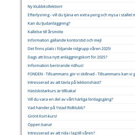
Ny klubbkollektion!
Efterlysning - vill du tjäna en extra peng och mysa i stallet
Kan du ljudanläggning?
Kallelse till årsmöte
Information gällande kontorstid och mejl
Det finns plats i följande ridgrupp våren 2025!
Dags att lösa nytt anläggningskort för 2025?
Information berörande ridhus!
FONDEN - Tillsammans gör vi skillnad - Tillsammans kan vi gö
Intresserad av att tävla på lektionshäst?
Hästskötarkurs är tillbaka!
Vill du vara en del av vårt härliga lördagsgäng?
Vad händer på Ystad Ridklubb?
Grönt Kort-kurs!
Öppen bana!
Intresserad av att rida i lag till våren?