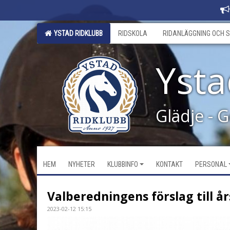
YSTAD RIDKLUBB
RIDSKOLA
RIDANLÄGGNING OCH S
Ysta
Glädje - 
HEM
NYHETER
KLUBBINFO
KONTAKT
PERSONAL
Valberedningens förslag till å
2023-02-12 15:15