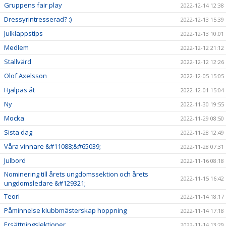
Gruppens fair play
2022-12-14 12:38
Dressyrintresserad? :)
2022-12-13 15:39
Julklappstips
2022-12-13 10:01
Medlem
2022-12-12 21:12
Stallvärd
2022-12-12 12:26
Olof Axelsson
2022-12-05 15:05
Hjälpas åt
2022-12-01 15:04
Ny
2022-11-30 19:55
Mocka
2022-11-29 08:50
Sista dag
2022-11-28 12:49
Våra vinnare &#11088;&#65039;
2022-11-28 07:31
Julbord
2022-11-16 08:18
Nominering till årets ungdomssektion och årets
2022-11-15 16:42
ungdomsledare &#129321;
Teori
2022-11-14 18:17
Påminnelse klubbmästerskap hoppning
2022-11-14 17:18
Ersättningslektioner
2022-11-14 13:29