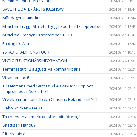
Nominera dina "Årets" nu!
2024-09-18 01:19
SAVE THE DATE - ÅRETS JULSHOW
2024-09-11 18:44
Måndagens Miniclinic
2024-09-11 16:44
Miniclinic Trygg i Stallet - Trygg i Sporten 18 september!
2024-09-11 16:43
Miniclinic Dressyr 18 september 18.30!
2024-09-11 16:43
En dag för Alla
2024-09-11 16:42
YSTAD CHAMPIONS TOUR
2024-09-11 10:13
VIKTIG FUNKTIONÄRSINFORMATION
2024-08-26 16:04
Terminsstart 12 augusti! Välkomna tillbaka!
2024-08-11 02:21
Vi satsar stort!
2024-08-11 02:20
Tillsammans med Gärnäs Bil AB växlar vi upp och
2024-08-11 02:19
släpper loss hästkrafter!
Vi välkomnar stolt tillbaka Christina Bolander till YCT!
2024-08-11 02:18
Gebo Snickeri - TACK!
2024-08-11 02:17
Ta chansen att marknadsföra ditt företag!
2024-08-11 02:16
Shettisar! Har du?
2024-08-11 02:15
Efterlysning!
2024-08-11 02:14