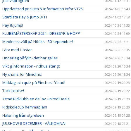
Jullovsprogram
2024-11-12 18:11
Uppdaterad prislista & information inför VT25
2024-11-06 16:43
Startlista Pay & Jump 3/11
2024-11-02 17:58
Pay & Jump!
2024-10-26 11:33
KLUBBMÄSTERSKAP 2024 - DRESSYR & HOPP
2024-10-26 11:09
Medlemskväll på Hööks - 30 september!
2024-09-26 13:51
Lära med Hästar
2024-09-26 13:15
Underlag påfyllt - det här gäller!
2024-09-26 13:14
Viktig information - ridhus stängt!
2024-09-20 15:34
Ny chans för Miniclinic!
2024-09-20 15:34
Middag och quiz på Pinchos i Ystad!
2024-09-19 20:23
Tack Louise!
2024-09-19 20:22
Ystad Ridklubb en del av United Deals!
2024-09-19 20:20
Ridskolecup hemmaplan!
2024-09-19 20:20
Hälsning från styrelsen
2024-09-18 01:25
JULSHOW 8 DECEMBER - VÄLKOMNA!
2024-09-18 01:21