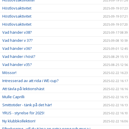
Höstlovsaktiviteter
2025-09-19 07:26
Höstlovsaktivitet
2025-09-19 07:23
Höstlovsaktivitet
2025-09-19 07:21
Höstlovsaktivitet
2025-09-19 07:20
Vad händer v38?
2025-09-17 08:39
Vad händer v 37?
2025-09-08 10:59
Vad händer v36?
2025-09-01 12:45
Vad händer i höst?
2025-08-29 15:13
Vad händer v35?
2025-08-25 12:56
Mössor!
2025-02-22 16:23
Intresserad av att rida i WE-cup?
2025-02-22 16:17
Att tävla på lektionshäst
2025-02-22 16:16
Mulle Caprilli
2025-02-22 16:15
Smittotider - tänk på det här!
2025-02-22 16:13
YRUS - styrelse för 2025!
2025-02-22 16:10
Ny klubbkollektion!
2025-02-22 16:06
Efterlysning - vill du tjäna en extra peng och mysa i