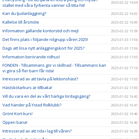
2025-02-22 16:04
stallet med våra fyrbenta vänner så titta hit!
Kan du ljudanläggning?
2025-02-22 16:02
Kallelse till årsmöte
2025-02-22 16:00
Information gällande kontorstid och mejl
2025-02-22 15:59
Det finns plats i följande ridgrupp våren 2025!
2025-01-03 17:06
Dags att lösa nytt anläggningskort för 2025?
2025-01-03 17:06
Information berörande ridhus!
2025-01-03 17:05
FONDEN - Tillsammans gör vi skillnad - Tillsammans kan
2025-01-02 17:16
vi göra så fler barn får rida!
Intresserad av att tävla på lektionshäst?
2025-01-02 17:03
Hästskötarkurs är tillbaka!
2025-01-02 17:00
Vill du vara en del av vårt härliga lördagsgäng?
2025-01-02 16:42
Vad händer på Ystad Ridklubb?
2025-01-02 16:41
Grönt Kort-kurs!
2025-01-02 16:40
Öppen bana!
2025-01-02 16:40
Intresserad av att rida i lag till våren?
2025-01-02 16:39