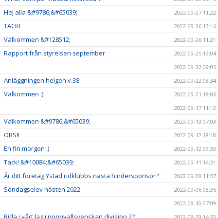
Hej alla &#9786;&#65039;
2022-09-27 11:22
TACK!
2022-09-26 13:16
Välkommen &#128512;
2022-09-26 11:21
Rapport från styrelsen september
2022-09-25 13:04
2022-09-22 09:05
Anläggningen helgen v.38
2022-09-22 08:34
Välkommen :)
2022-09-21 18:06
2022-09-17 11:12
Välkommen &#9786;&#65039;
2022-09-13 07:03
OBS!!
2022-09-12 18:18
En fin morgon :)
2022-09-12 09:33
Tack! &#10084;&#65039;
2022-09-11 14:31
Är ditt företag Ystad ridklubbs nästa hindersponsor?
2022-09-09 11:37
Söndagselev hösten 2022
2022-09-06 08:36
2022-08-30 07:09
Rida i vårt lag i ponnyallsvenskan division 2?
2022-08-29 14:32