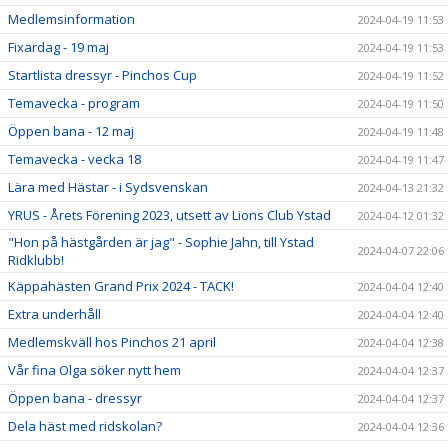
Medlemsinformation
2024-04-19 11:53
Fixardag - 19 maj
2024-04-19 11:53
Startlista dressyr - Pinchos Cup
2024-04-19 11:52
Temavecka - program
2024-04-19 11:50
Öppen bana - 12 maj
2024-04-19 11:48
Temavecka - vecka 18
2024-04-19 11:47
Lära med Hästar - i Sydsvenskan
2024-04-13 21:32
YRUS - Årets Förening 2023, utsett av Lions Club Ystad
2024-04-12 01:32
"Hon på hästgården är jag" - Sophie Jahn, till Ystad
2024-04-07 22:06
Ridklubb!
Käppahästen Grand Prix 2024 - TACK!
2024-04-04 12:40
Extra underhåll
2024-04-04 12:40
Medlemskväll hos Pinchos 21 april
2024-04-04 12:38
Vår fina Olga söker nytt hem
2024-04-04 12:37
Öppen bana - dressyr
2024-04-04 12:37
Dela häst med ridskolan?
2024-04-04 12:36