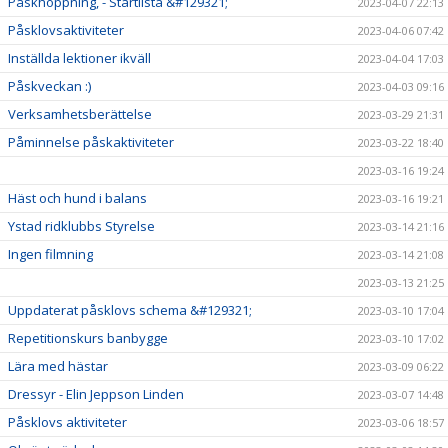
Påskhoppning, - Startlista &#129321;
2023-04-07 22:13
Påsklovsaktiviteter
2023-04-06 07:42
Inställda lektioner ikväll
2023-04-04 17:03
Påskveckan :)
2023-04-03 09:16
Verksamhetsberättelse
2023-03-29 21:31
Påminnelse påskaktiviteter
2023-03-22 18:40
2023-03-16 19:24
Häst och hund i balans
2023-03-16 19:21
Ystad ridklubbs Styrelse
2023-03-14 21:16
Ingen filmning
2023-03-14 21:08
2023-03-13 21:25
Uppdaterat påsklovs schema &#129321;
2023-03-10 17:04
Repetitionskurs banbygge
2023-03-10 17:02
Lära med hästar
2023-03-09 06:22
Dressyr - Elin Jeppson Linden
2023-03-07 14:48
Påsklovs aktiviteter
2023-03-06 18:57