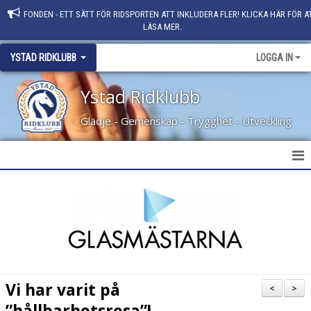
FONDEN - ETT SÄTT FÖR RIDSPORTEN ATT INKLUDERA FLER! KLICKA HÄR FÖR A
LÄSA MER.
YSTAD RIDKLUBB
LOGGA IN
Ystad Ridklubb
Glädje - Gemenskap - Trygghet - Utveckling
HEM
NYHETER
KLUBBINFO
KONTAKT
Vi har varit på
<
>
PERSONAL
”hållbarhetsresa”!