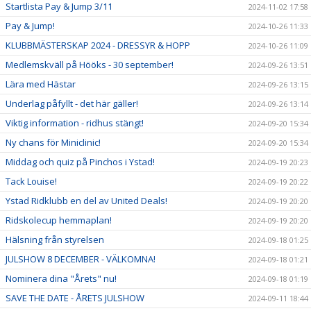
Startlista Pay & Jump 3/11
2024-11-02 17:58
Pay & Jump!
2024-10-26 11:33
KLUBBMÄSTERSKAP 2024 - DRESSYR & HOPP
2024-10-26 11:09
Medlemskväll på Hööks - 30 september!
2024-09-26 13:51
Lära med Hästar
2024-09-26 13:15
Underlag påfyllt - det här gäller!
2024-09-26 13:14
Viktig information - ridhus stängt!
2024-09-20 15:34
Ny chans för Miniclinic!
2024-09-20 15:34
Middag och quiz på Pinchos i Ystad!
2024-09-19 20:23
Tack Louise!
2024-09-19 20:22
Ystad Ridklubb en del av United Deals!
2024-09-19 20:20
Ridskolecup hemmaplan!
2024-09-19 20:20
Hälsning från styrelsen
2024-09-18 01:25
JULSHOW 8 DECEMBER - VÄLKOMNA!
2024-09-18 01:21
Nominera dina "Årets" nu!
2024-09-18 01:19
SAVE THE DATE - ÅRETS JULSHOW
2024-09-11 18:44