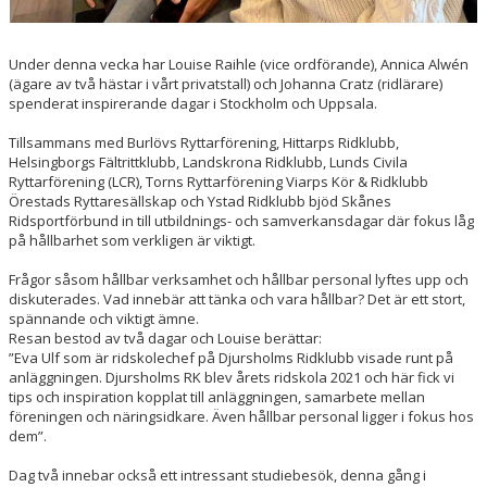
Under denna vecka har Louise Raihle (vice ordförande), Annica Alwén
(ägare av två hästar i vårt privatstall) och Johanna Cratz (ridlärare)
spenderat inspirerande dagar i Stockholm och Uppsala.
Tillsammans med Burlövs Ryttarförening, Hittarps Ridklubb,
Helsingborgs Fältrittklubb, Landskrona Ridklubb, Lunds Civila
Ryttarförening (LCR), Torns Ryttarförening Viarps Kör & Ridklubb
Örestads Ryttaresällskap och Ystad Ridklubb bjöd Skånes
Ridsportförbund in till utbildnings- och samverkansdagar där fokus låg
på hållbarhet som verkligen är viktigt.
Frågor såsom hållbar verksamhet och hållbar personal lyftes upp och
diskuterades. Vad innebär att tänka och vara hållbar? Det är ett stort,
spännande och viktigt ämne.
Resan bestod av två dagar och Louise berättar:
”Eva Ulf som är ridskolechef på Djursholms Ridklubb visade runt på
anläggningen. Djursholms RK blev årets ridskola 2021 och här fick vi
tips och inspiration kopplat till anläggningen, samarbete mellan
föreningen och näringsidkare. Även hållbar personal ligger i fokus hos
dem”.
Dag två innebar också ett intressant studiebesök, denna gång i