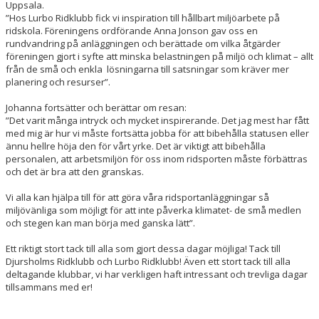
Uppsala.
”Hos Lurbo Ridklubb fick vi inspiration till hållbart miljöarbete på
ridskola. Föreningens ordförande Anna Jonson gav oss en
rundvandring på anläggningen och berättade om vilka åtgärder
föreningen gjort i syfte att minska belastningen på miljö och klimat – allt
från de små och enkla lösningarna till satsningar som kräver mer
planering och resurser”.
Johanna fortsätter och berättar om resan:
”Det varit många intryck och mycket inspirerande. Det jag mest har fått
med mig är hur vi måste fortsätta jobba för att bibehålla statusen eller
ännu hellre höja den för vårt yrke. Det är viktigt att bibehålla
personalen, att arbetsmiljön för oss inom ridsporten måste förbättras
och det är bra att den granskas.
Vi alla kan hjälpa till för att göra våra ridsportanläggningar så
miljövänliga som möjligt för att inte påverka klimatet- de små medlen
och stegen kan man börja med ganska lätt”.
Ett riktigt stort tack till alla som gjort dessa dagar möjliga! Tack till
Djursholms Ridklubb och Lurbo Ridklubb! Även ett stort tack till alla
deltagande klubbar, vi har verkligen haft intressant och trevliga dagar
tillsammans med er!