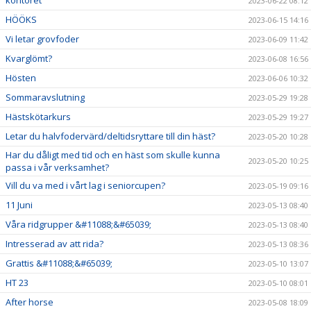
2023-06-22 08:12
HÖÖKS
2023-06-15 14:16
Vi letar grovfoder
2023-06-09 11:42
Kvarglömt?
2023-06-08 16:56
Hösten
2023-06-06 10:32
Sommaravslutning
2023-05-29 19:28
Hästskötarkurs
2023-05-29 19:27
Letar du halvfodervärd/deltidsryttare till din häst?
2023-05-20 10:28
Har du dåligt med tid och en häst som skulle kunna
2023-05-20 10:25
passa i vår verksamhet?
Vill du va med i vårt lag i seniorcupen?
2023-05-19 09:16
11 Juni
2023-05-13 08:40
Våra ridgrupper &#11088;&#65039;
2023-05-13 08:40
Intresserad av att rida?
2023-05-13 08:36
Grattis &#11088;&#65039;
2023-05-10 13:07
HT 23
2023-05-10 08:01
After horse
2023-05-08 18:09