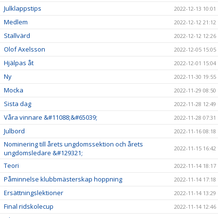
Julklappstips
2022-12-13 10:01
Medlem
2022-12-12 21:12
Stallvärd
2022-12-12 12:26
Olof Axelsson
2022-12-05 15:05
Hjälpas åt
2022-12-01 15:04
Ny
2022-11-30 19:55
Mocka
2022-11-29 08:50
Sista dag
2022-11-28 12:49
Våra vinnare &#11088;&#65039;
2022-11-28 07:31
Julbord
2022-11-16 08:18
Nominering till årets ungdomssektion och årets
2022-11-15 16:42
ungdomsledare &#129321;
Teori
2022-11-14 18:17
Påminnelse klubbmästerskap hoppning
2022-11-14 17:18
Ersättningslektioner
2022-11-14 13:29
Final ridskolecup
2022-11-14 12:46