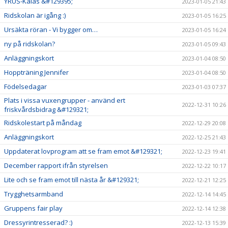
YRUS-Kalas &#129395;
2023-01-05 21:43
Ridskolan är igång :)
2023-01-05 16:25
Ursäkta röran - Vi bygger om…
2023-01-05 16:24
ny på ridskolan?
2023-01-05 09:43
Anläggningskort
2023-01-04 08:50
Hoppträning Jennifer
2023-01-04 08:50
Födelsedagar
2023-01-03 07:37
Plats i vissa vuxengrupper - använd ert
2022-12-31 10:26
friskvårdsbidrag &#129321;
Ridskolestart på måndag
2022-12-29 20:08
Anläggningskort
2022-12-25 21:43
Uppdaterat lovprogram att se fram emot &#129321;
2022-12-23 19:41
December rapport ifrån styrelsen
2022-12-22 10:17
Lite och se fram emot till nästa år &#129321;
2022-12-21 12:25
Trygghetsarmband
2022-12-14 14:45
Gruppens fair play
2022-12-14 12:38
Dressyrintresserad? :)
2022-12-13 15:39