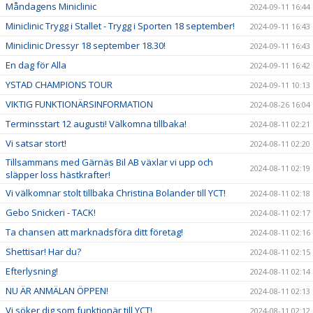
Måndagens Miniclinic
2024-09-11 16:44
Miniclinic Trygg i Stallet - Trygg i Sporten 18 september!
2024-09-11 16:43
Miniclinic Dressyr 18 september 18.30!
2024-09-11 16:43
En dag för Alla
2024-09-11 16:42
YSTAD CHAMPIONS TOUR
2024-09-11 10:13
VIKTIG FUNKTIONÄRSINFORMATION
2024-08-26 16:04
Terminsstart 12 augusti! Välkomna tillbaka!
2024-08-11 02:21
Vi satsar stort!
2024-08-11 02:20
Tillsammans med Gärnäs Bil AB växlar vi upp och
2024-08-11 02:19
släpper loss hästkrafter!
Vi välkomnar stolt tillbaka Christina Bolander till YCT!
2024-08-11 02:18
Gebo Snickeri - TACK!
2024-08-11 02:17
Ta chansen att marknadsföra ditt företag!
2024-08-11 02:16
Shettisar! Har du?
2024-08-11 02:15
Efterlysning!
2024-08-11 02:14
NU ÄR ANMÄLAN ÖPPEN!
2024-08-11 02:13
Vi söker dig som funktionär till YCT!
2024-08-11 02:12