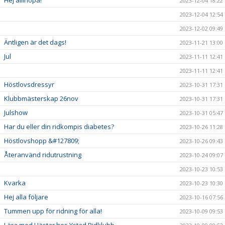
2023-12-04 18:22
2023-12-04 12:54
2023-12-02 09:49
Äntligen är det dags!
2023-11-21 13:00
Jul
2023-11-11 12:41
2023-11-11 12:41
Höstlovsdressyr
2023-10-31 17:31
Klubbmästerskap 26nov
2023-10-31 17:31
Julshow
2023-10-31 05:47
Har du eller din ridkompis diabetes?
2023-10-26 11:28
Höstlovshopp &#127809;
2023-10-26 09:43
Återanvänd ridutrustning
2023-10-24 09:07
2023-10-23 10:53
Kvarka
2023-10-23 10:30
Hej alla följare
2023-10-16 07:56
Tummen upp för ridning för alla!
2023-10-09 09:53
Lära med Hästar hos Ystad Ridklubb