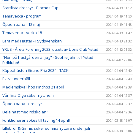
Startlista dressyr - Pinchos Cup
2024-04-19 11:52
Temavecka - program
2024-04-19 11:50
Öppen bana - 12 maj
2024-04-19 11:48
Temavecka - vecka 18
2024-04-19 11:47
Lära med Hästar - i Sydsvenskan
2024-04-13 21:32
YRUS - Årets Förening 2023, utsett av Lions Club Ystad
2024-04-12 01:32
"Hon på hästgården är jag" - Sophie Jahn, till Ystad
2024-04-07 22:06
Ridklubb!
Käppahästen Grand Prix 2024 - TACK!
2024-04-04 12:40
Extra underhåll
2024-04-04 12:40
Medlemskväll hos Pinchos 21 april
2024-04-04 12:38
Vår fina Olga söker nytt hem
2024-04-04 12:37
Öppen bana - dressyr
2024-04-04 12:37
Dela häst med ridskolan?
2024-04-04 12:36
Funktionärer sökes till tävling 14 april!
2024-03-18 16:07
Lillebror & Ginnis söker sommarryttare under juli
2024-03-18 16:06