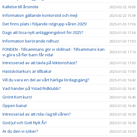
Kallelse till årsmöte
2025-02-22 16:00
Information gällande kontorstid och mejl
2025-02-22 15:59
Det finns plats i följande ridgrupp våren 2025!
2025-01-03 17:06
Dags att lösa nytt anläggningskort för 2025?
2025-01-03 17:06
Information berörande ridhus!
2025-01-03 17:05
FONDEN - Tillsammans gör vi skillnad - Tillsammans kan
2025-01-02 17:16
vi göra så fler barn får rida!
Intresserad av att tävla på lektionshäst?
2025-01-02 17:03
Hästskötarkurs är tillbaka!
2025-01-02 17:00
Vill du vara en del av vårt härliga lördagsgäng?
2025-01-02 16:42
Vad händer på Ystad Ridklubb?
2025-01-02 16:41
Grönt Kort-kurs!
2025-01-02 16:40
Öppen bana!
2025-01-02 16:40
Intresserad av att rida i lag till våren?
2025-01-02 16:39
God Jul och Gott Nytt År!
2025-01-02 16:38
Är du den vi söker?
2025-01-02 16:37