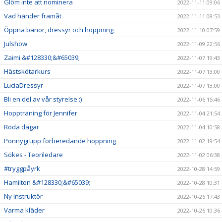
Glöm inte att nominera
2022-11-11 09:06
Vad händer framåt
2022-11-11 08:53
Öppna banor, dressyr och hoppning
2022-11-10 07:59
Julshow
2022-11-09 22:56
Zaimi &#128330;&#65039;
2022-11-07 19:43
Hästskötarkurs
2022-11-07 13:00
LuciaDressyr
2022-11-07 13:00
Bli en del av vår styrelse :)
2022-11-06 15:46
Hoppträning för Jennifer
2022-11-04 21:54
Röda dagar
2022-11-04 10:58
Ponnygrupp förberedande hoppning
2022-11-02 19:54
Sökes - Teoriledare
2022-11-02 06:38
#tryggpåyrk
2022-10-28 14:59
Hamilton &#128330;&#65039;
2022-10-28 10:31
Ny instruktör
2022-10-26 17:43
Varma kläder
2022-10-26 10:36