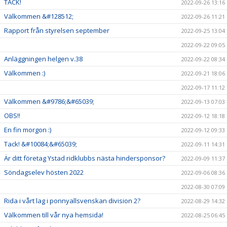
TACK!
2022-09-26 13:16
Välkommen &#128512;
2022-09-26 11:21
Rapport från styrelsen september
2022-09-25 13:04
2022-09-22 09:05
Anläggningen helgen v.38
2022-09-22 08:34
Välkommen :)
2022-09-21 18:06
2022-09-17 11:12
Välkommen &#9786;&#65039;
2022-09-13 07:03
OBS!!
2022-09-12 18:18
En fin morgon :)
2022-09-12 09:33
Tack! &#10084;&#65039;
2022-09-11 14:31
Är ditt företag Ystad ridklubbs nästa hindersponsor?
2022-09-09 11:37
Söndagselev hösten 2022
2022-09-06 08:36
2022-08-30 07:09
Rida i vårt lag i ponnyallsvenskan division 2?
2022-08-29 14:32
Välkommen till vår nya hemsida!
2022-08-25 06:45