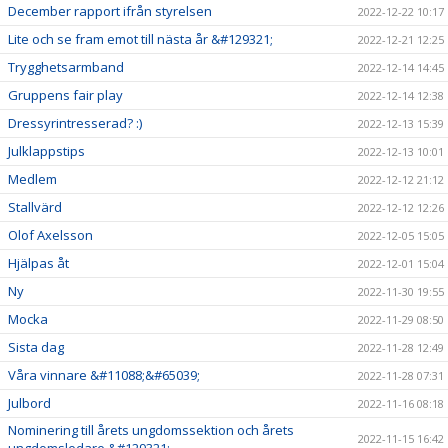
December rapport ifrån styrelsen
2022-12-22 10:17
Lite och se fram emot till nästa år &#129321;
2022-12-21 12:25
Trygghetsarmband
2022-12-14 14:45
Gruppens fair play
2022-12-14 12:38
Dressyrintresserad? :)
2022-12-13 15:39
Julklappstips
2022-12-13 10:01
Medlem
2022-12-12 21:12
Stallvärd
2022-12-12 12:26
Olof Axelsson
2022-12-05 15:05
Hjälpas åt
2022-12-01 15:04
Ny
2022-11-30 19:55
Mocka
2022-11-29 08:50
Sista dag
2022-11-28 12:49
Våra vinnare &#11088;&#65039;
2022-11-28 07:31
Julbord
2022-11-16 08:18
Nominering till årets ungdomssektion och årets
2022-11-15 16:42