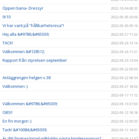
Öppen bana- Dressyr
2022-10-04 08:33
9/10
2022-09-30 20:06
Vi har varit på ”hållbarhetsresa”!
2022-09-30 09:16
Hej alla &#9786;&#65039;
2022-09-27 11:22
TACK!
2022-09-26 13:16
Välkommen &#128512;
2022-09-26 11:21
Rapport från styrelsen september
2022-09-25 13:04
2022-09-22 09:05
Anläggningen helgen v.38
2022-09-22 08:34
Välkommen :)
2022-09-21 18:06
2022-09-17 11:12
Välkommen &#9786;&#65039;
2022-09-13 07:03
OBS!!
2022-09-12 18:18
En fin morgon :)
2022-09-12 09:33
Tack! &#10084;&#65039;
2022-09-11 14:31
Är ditt företag Ystad ridklubbs nästa hindersponsor?
2022-09-09 11:37