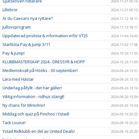
Sjukskriven ridlärare
2024-11-21 00:16
Lillebror
2024-11-21 00:15
Är du Caesars nya ryttare?
2024-11-12 18:11
Jullovsprogram
2024-11-12 18:11
Uppdaterad prislista & information inför VT25
2024-11-06 16:43
Startlista Pay & Jump 3/11
2024-11-02 17:58
Pay & Jump!
2024-10-26 11:33
KLUBBMÄSTERSKAP 2024 - DRESSYR & HOPP
2024-10-26 11:09
Medlemskväll på Hööks - 30 september!
2024-09-26 13:51
Lära med Hästar
2024-09-26 13:15
Underlag påfyllt - det här gäller!
2024-09-26 13:14
Viktig information - ridhus stängt!
2024-09-20 15:34
Ny chans för Miniclinic!
2024-09-20 15:34
Middag och quiz på Pinchos i Ystad!
2024-09-19 20:23
Tack Louise!
2024-09-19 20:22
Ystad Ridklubb en del av United Deals!
2024-09-19 20:20