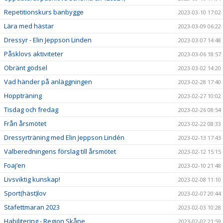
Repetitionskurs banbygge
2023-03-10 17:02
Lära med hästar
2023-03-09 06:22
Dressyr - Elin Jeppson Linden
2023-03-07 14:48
Påsklovs aktiviteter
2023-03-06 18:57
Obränt gödsel
2023-03-02 14:20
Vad händer på anläggningen
2023-02-28 17:40
Hoppträning
2023-02-27 10:02
Tisdag och fredag
2023-02-26 08:54
Från årsmötet
2023-02-22 08:33
Dressyrträning med Elin Jeppson Lindén
2023-02-13 17:43
Valberedningens förslag till årsmötet
2023-02-12 15:15
Foaj’en
2023-02-10 21:48
Livsviktig kunskap!
2023-02-08 11:10
Sport(häst)lov
2023-02-07 20:44
Stafettmaran 2023
2023-02-03 10:28
Habilitering - Region Skåne
2023-02-02 21:59