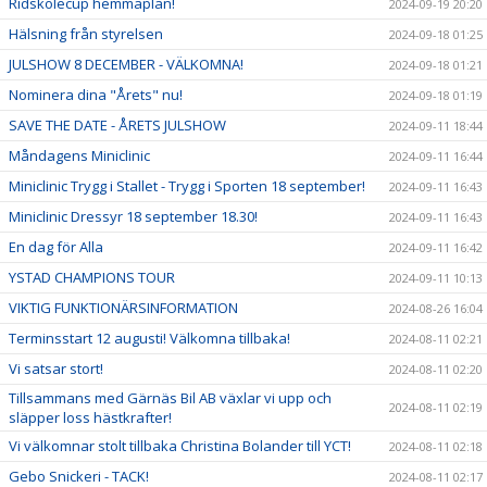
Ridskolecup hemmaplan!
2024-09-19 20:20
Hälsning från styrelsen
2024-09-18 01:25
JULSHOW 8 DECEMBER - VÄLKOMNA!
2024-09-18 01:21
Nominera dina "Årets" nu!
2024-09-18 01:19
SAVE THE DATE - ÅRETS JULSHOW
2024-09-11 18:44
Måndagens Miniclinic
2024-09-11 16:44
Miniclinic Trygg i Stallet - Trygg i Sporten 18 september!
2024-09-11 16:43
Miniclinic Dressyr 18 september 18.30!
2024-09-11 16:43
En dag för Alla
2024-09-11 16:42
YSTAD CHAMPIONS TOUR
2024-09-11 10:13
VIKTIG FUNKTIONÄRSINFORMATION
2024-08-26 16:04
Terminsstart 12 augusti! Välkomna tillbaka!
2024-08-11 02:21
Vi satsar stort!
2024-08-11 02:20
Tillsammans med Gärnäs Bil AB växlar vi upp och
2024-08-11 02:19
släpper loss hästkrafter!
Vi välkomnar stolt tillbaka Christina Bolander till YCT!
2024-08-11 02:18
Gebo Snickeri - TACK!
2024-08-11 02:17