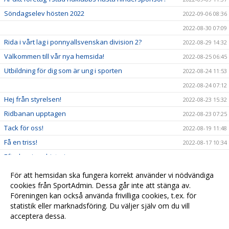
Söndagselev hösten 2022
2022-09-06 08:36
2022-08-30 07:09
Rida i vårt lag i ponnyallsvenskan division 2?
2022-08-29 14:32
Välkommen till vår nya hemsida!
2022-08-25 06:45
Utbildning för dig som är ung i sporten
2022-08-24 11:53
2022-08-24 07:12
Hej från styrelsen!
2022-08-23 15:32
Ridbanan upptagen
2022-08-23 07:25
Tack för oss!
2022-08-19 11:48
Få en triss!
2022-08-17 10:34
Efterlysning - historia
2022-08-08 11:53
2022-08-04 15:09
För att hemsidan ska fungera korrekt använder vi nödvändiga
Ridskolestart
cookies från SportAdmin. Dessa går inte att stänga av.
2022-08-03 07:31
Föreningen kan också använda frivilliga cookies, t.ex. för
Ystad Saltsjöbads champions tour!
2022-07-23 18:00
statistik eller marknadsföring. Du väljer själv om du vill
acceptera dessa.