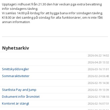
Upptaget i ridhuset från 21.30 den här veckan pga extra bevattning
inför söndagens tävling.
HÄSTAR
Vi samlas 14.00 på lördag för att bygga bana inför söndagen tävling.
Kl 8.00 är det samling på söndag för alla funktionärer, om ni inte fått
KALENDER
annan information
Nyhetsarkiv
2026-06-22 14:02
2026-04-20 13:32
Smittskyddsregler
2026-03-16 11:01
Sommaraktiviteter
2026-02-24 06:48
2026-02-19 14:30
Startlista Pay and Jump
2026-02-19 13:39
Dokument inför årsmötet
2026-02-17 08:55
Kontoret är stängt
2026-02-16 07:51