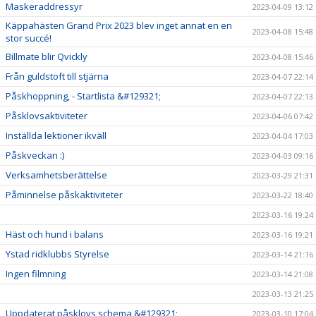
Maskeraddressyr
2023-04-09 13:12
Käppahästen Grand Prix 2023 blev inget annat en en
2023-04-08 15:48
stor succé!
Billmate blir Qvickly
2023-04-08 15:46
Från guldstoft till stjärna
2023-04-07 22:14
Påskhoppning, - Startlista &#129321;
2023-04-07 22:13
Påsklovsaktiviteter
2023-04-06 07:42
Inställda lektioner ikväll
2023-04-04 17:03
Påskveckan :)
2023-04-03 09:16
Verksamhetsberättelse
2023-03-29 21:31
Påminnelse påskaktiviteter
2023-03-22 18:40
2023-03-16 19:24
Häst och hund i balans
2023-03-16 19:21
Ystad ridklubbs Styrelse
2023-03-14 21:16
Ingen filmning
2023-03-14 21:08
2023-03-13 21:25
Uppdaterat påsklovs schema &#129321;
2023-03-10 17:04