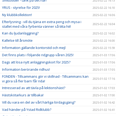
Smittotider - tänk på det här!
2025-02-22 16:13
YRUS - styrelse för 2025!
2025-02-22 16:10
Ny klubbkollektion!
2025-02-22 16:06
Efterlysning - vill du tjäna en extra peng och mysa i
2025-02-22 16:04
stallet med våra fyrbenta vänner så titta hit!
Kan du ljudanläggning?
2025-02-22 16:02
Kallelse till årsmöte
2025-02-22 16:00
Information gällande kontorstid och mejl
2025-02-22 15:59
Det finns plats i följande ridgrupp våren 2025!
2025-01-03 17:06
Dags att lösa nytt anläggningskort för 2025?
2025-01-03 17:06
Information berörande ridhus!
2025-01-03 17:05
FONDEN - Tillsammans gör vi skillnad - Tillsammans kan
2025-01-02 17:16
vi göra så fler barn får rida!
Intresserad av att tävla på lektionshäst?
2025-01-02 17:03
Hästskötarkurs är tillbaka!
2025-01-02 17:00
Vill du vara en del av vårt härliga lördagsgäng?
2025-01-02 16:42
Vad händer på Ystad Ridklubb?
2025-01-02 16:41