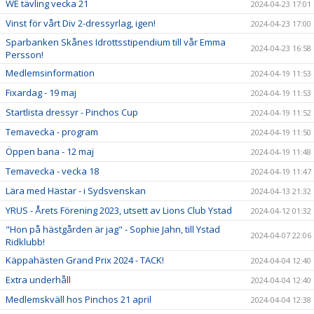
WE tävling vecka 21
2024-04-23 17:01
Vinst för vårt Div 2-dressyrlag, igen!
2024-04-23 17:00
Sparbanken Skånes Idrottsstipendium till vår Emma
2024-04-23 16:58
Persson!
Medlemsinformation
2024-04-19 11:53
Fixardag - 19 maj
2024-04-19 11:53
Startlista dressyr - Pinchos Cup
2024-04-19 11:52
Temavecka - program
2024-04-19 11:50
Öppen bana - 12 maj
2024-04-19 11:48
Temavecka - vecka 18
2024-04-19 11:47
Lära med Hästar - i Sydsvenskan
2024-04-13 21:32
YRUS - Årets Förening 2023, utsett av Lions Club Ystad
2024-04-12 01:32
"Hon på hästgården är jag" - Sophie Jahn, till Ystad
2024-04-07 22:06
Ridklubb!
Käppahästen Grand Prix 2024 - TACK!
2024-04-04 12:40
Extra underhåll
2024-04-04 12:40
Medlemskväll hos Pinchos 21 april
2024-04-04 12:38