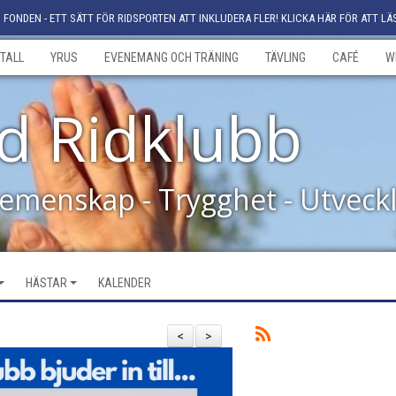
FONDEN - ETT SÄTT FÖR RIDSPORTEN ATT INKLUDERA FLER! KLICKA HÄR FÖR ATT LÄ
TALL
YRUS
EVENEMANG OCH TRÄNING
TÄVLING
CAFÉ
W
d Ridklubb
Gemenskap - Trygghet - Utveck
HÄSTAR
KALENDER
<
>