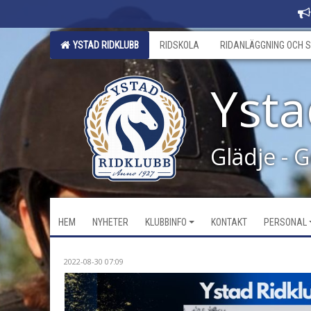
YSTAD RIDKLUBB
RIDSKOLA
RIDANLÄGGNING OCH S
Ysta
Glädje - 
HEM
NYHETER
KLUBBINFO
KONTAKT
PERSONAL
2022-08-30 07:09