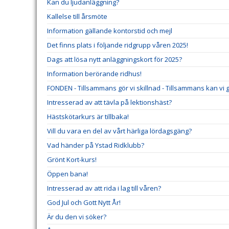
Kan du ljudanläggning?
Kallelse till årsmöte
Information gällande kontorstid och mejl
Det finns plats i följande ridgrupp våren 2025!
Dags att lösa nytt anläggningskort för 2025?
Information berörande ridhus!
FONDEN - Tillsammans gör vi skillnad - Tillsammans kan vi gö
Intresserad av att tävla på lektionshäst?
Hästskötarkurs är tillbaka!
Vill du vara en del av vårt härliga lördagsgäng?
Vad händer på Ystad Ridklubb?
Grönt Kort-kurs!
Öppen bana!
Intresserad av att rida i lag till våren?
God Jul och Gott Nytt År!
Är du den vi söker?