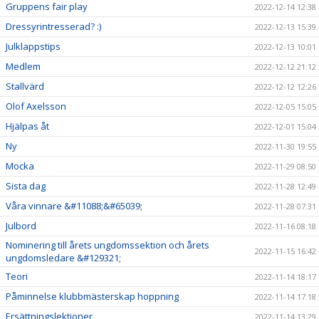
Gruppens fair play
2022-12-14 12:38
Dressyrintresserad? :)
2022-12-13 15:39
Julklappstips
2022-12-13 10:01
Medlem
2022-12-12 21:12
Stallvärd
2022-12-12 12:26
Olof Axelsson
2022-12-05 15:05
Hjälpas åt
2022-12-01 15:04
Ny
2022-11-30 19:55
Mocka
2022-11-29 08:50
Sista dag
2022-11-28 12:49
Våra vinnare &#11088;&#65039;
2022-11-28 07:31
Julbord
2022-11-16 08:18
Nominering till årets ungdomssektion och årets
2022-11-15 16:42
ungdomsledare &#129321;
Teori
2022-11-14 18:17
Påminnelse klubbmästerskap hoppning
2022-11-14 17:18
Ersättningslektioner
2022-11-14 13:29