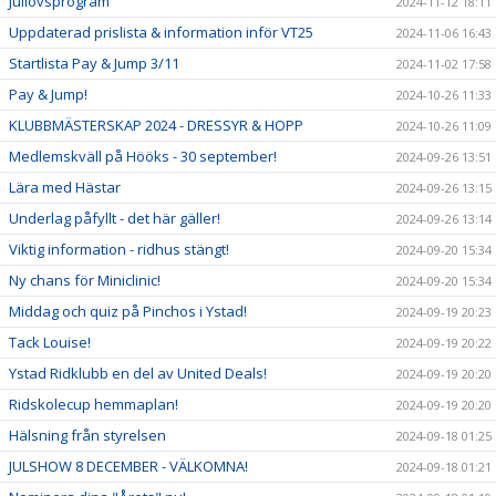
Jullovsprogram
2024-11-12 18:11
Uppdaterad prislista & information inför VT25
2024-11-06 16:43
Startlista Pay & Jump 3/11
2024-11-02 17:58
Pay & Jump!
2024-10-26 11:33
KLUBBMÄSTERSKAP 2024 - DRESSYR & HOPP
2024-10-26 11:09
Medlemskväll på Hööks - 30 september!
2024-09-26 13:51
Lära med Hästar
2024-09-26 13:15
Underlag påfyllt - det här gäller!
2024-09-26 13:14
Viktig information - ridhus stängt!
2024-09-20 15:34
Ny chans för Miniclinic!
2024-09-20 15:34
Middag och quiz på Pinchos i Ystad!
2024-09-19 20:23
Tack Louise!
2024-09-19 20:22
Ystad Ridklubb en del av United Deals!
2024-09-19 20:20
Ridskolecup hemmaplan!
2024-09-19 20:20
Hälsning från styrelsen
2024-09-18 01:25
JULSHOW 8 DECEMBER - VÄLKOMNA!
2024-09-18 01:21