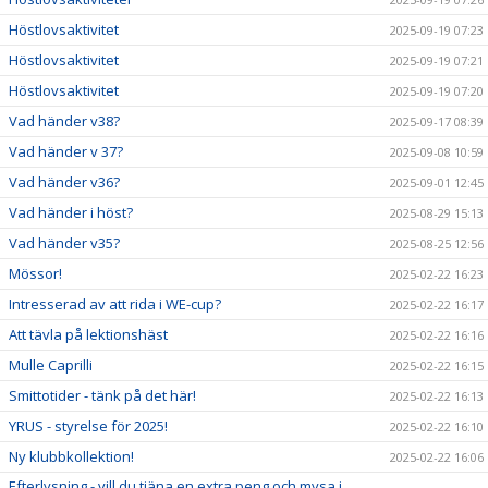
Höstlovsaktivitet
2025-09-19 07:23
Höstlovsaktivitet
2025-09-19 07:21
Höstlovsaktivitet
2025-09-19 07:20
Vad händer v38?
2025-09-17 08:39
Vad händer v 37?
2025-09-08 10:59
Vad händer v36?
2025-09-01 12:45
Vad händer i höst?
2025-08-29 15:13
Vad händer v35?
2025-08-25 12:56
Mössor!
2025-02-22 16:23
Intresserad av att rida i WE-cup?
2025-02-22 16:17
Att tävla på lektionshäst
2025-02-22 16:16
Mulle Caprilli
2025-02-22 16:15
Smittotider - tänk på det här!
2025-02-22 16:13
YRUS - styrelse för 2025!
2025-02-22 16:10
Ny klubbkollektion!
2025-02-22 16:06
Efterlysning - vill du tjäna en extra peng och mysa i