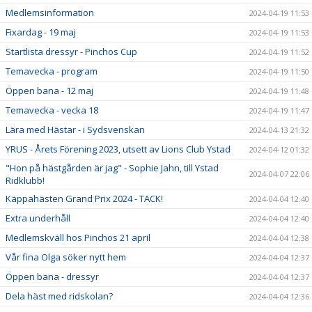
Medlemsinformation
2024-04-19 11:53
Fixardag - 19 maj
2024-04-19 11:53
Startlista dressyr - Pinchos Cup
2024-04-19 11:52
Temavecka - program
2024-04-19 11:50
Öppen bana - 12 maj
2024-04-19 11:48
Temavecka - vecka 18
2024-04-19 11:47
Lära med Hästar - i Sydsvenskan
2024-04-13 21:32
YRUS - Årets Förening 2023, utsett av Lions Club Ystad
2024-04-12 01:32
"Hon på hästgården är jag" - Sophie Jahn, till Ystad
2024-04-07 22:06
Ridklubb!
Käppahästen Grand Prix 2024 - TACK!
2024-04-04 12:40
Extra underhåll
2024-04-04 12:40
Medlemskväll hos Pinchos 21 april
2024-04-04 12:38
Vår fina Olga söker nytt hem
2024-04-04 12:37
Öppen bana - dressyr
2024-04-04 12:37
Dela häst med ridskolan?
2024-04-04 12:36