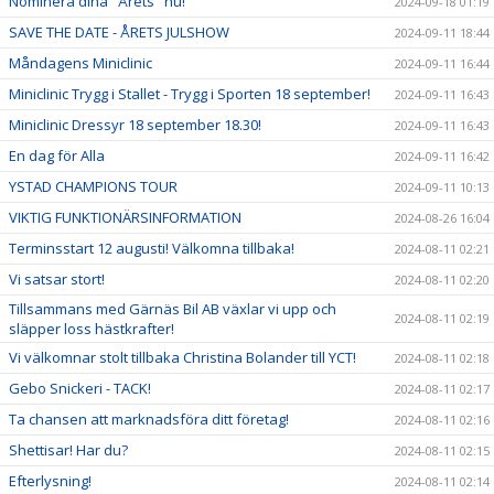
Nominera dina "Årets" nu!
2024-09-18 01:19
SAVE THE DATE - ÅRETS JULSHOW
2024-09-11 18:44
Måndagens Miniclinic
2024-09-11 16:44
Miniclinic Trygg i Stallet - Trygg i Sporten 18 september!
2024-09-11 16:43
Miniclinic Dressyr 18 september 18.30!
2024-09-11 16:43
En dag för Alla
2024-09-11 16:42
YSTAD CHAMPIONS TOUR
2024-09-11 10:13
VIKTIG FUNKTIONÄRSINFORMATION
2024-08-26 16:04
Terminsstart 12 augusti! Välkomna tillbaka!
2024-08-11 02:21
Vi satsar stort!
2024-08-11 02:20
Tillsammans med Gärnäs Bil AB växlar vi upp och
2024-08-11 02:19
släpper loss hästkrafter!
Vi välkomnar stolt tillbaka Christina Bolander till YCT!
2024-08-11 02:18
Gebo Snickeri - TACK!
2024-08-11 02:17
Ta chansen att marknadsföra ditt företag!
2024-08-11 02:16
Shettisar! Har du?
2024-08-11 02:15
Efterlysning!
2024-08-11 02:14