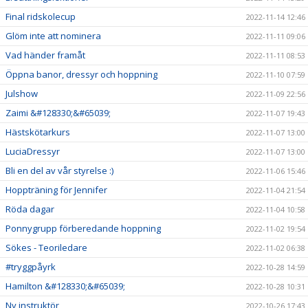
Final ridskolecup
2022-11-14 12:46
Glöm inte att nominera
2022-11-11 09:06
Vad händer framåt
2022-11-11 08:53
Öppna banor, dressyr och hoppning
2022-11-10 07:59
Julshow
2022-11-09 22:56
Zaimi &#128330;&#65039;
2022-11-07 19:43
Hästskötarkurs
2022-11-07 13:00
LuciaDressyr
2022-11-07 13:00
Bli en del av vår styrelse :)
2022-11-06 15:46
Hoppträning för Jennifer
2022-11-04 21:54
Röda dagar
2022-11-04 10:58
Ponnygrupp förberedande hoppning
2022-11-02 19:54
Sökes - Teoriledare
2022-11-02 06:38
#tryggpåyrk
2022-10-28 14:59
Hamilton &#128330;&#65039;
2022-10-28 10:31
Ny instruktör
2022-10-26 17:43