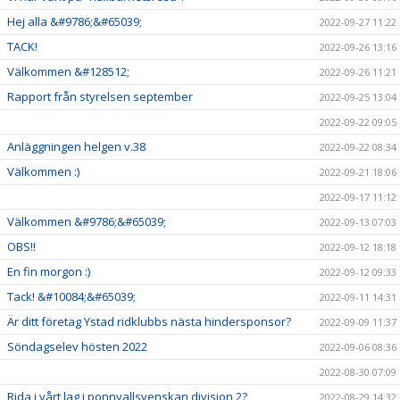
Hej alla &#9786;&#65039;
2022-09-27 11:22
TACK!
2022-09-26 13:16
Välkommen &#128512;
2022-09-26 11:21
Rapport från styrelsen september
2022-09-25 13:04
2022-09-22 09:05
Anläggningen helgen v.38
2022-09-22 08:34
Välkommen :)
2022-09-21 18:06
2022-09-17 11:12
Välkommen &#9786;&#65039;
2022-09-13 07:03
OBS!!
2022-09-12 18:18
En fin morgon :)
2022-09-12 09:33
Tack! &#10084;&#65039;
2022-09-11 14:31
Är ditt företag Ystad ridklubbs nästa hindersponsor?
2022-09-09 11:37
Söndagselev hösten 2022
2022-09-06 08:36
2022-08-30 07:09
Rida i vårt lag i ponnyallsvenskan division 2?
2022-08-29 14:32