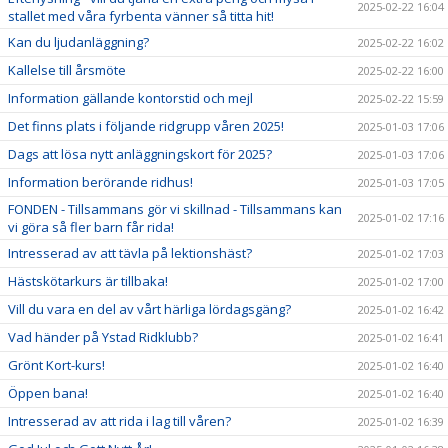
2025-02-22 16:04
stallet med våra fyrbenta vänner så titta hit!
Kan du ljudanläggning?
2025-02-22 16:02
Kallelse till årsmöte
2025-02-22 16:00
Information gällande kontorstid och mejl
2025-02-22 15:59
Det finns plats i följande ridgrupp våren 2025!
2025-01-03 17:06
Dags att lösa nytt anläggningskort för 2025?
2025-01-03 17:06
Information berörande ridhus!
2025-01-03 17:05
FONDEN - Tillsammans gör vi skillnad - Tillsammans kan
2025-01-02 17:16
vi göra så fler barn får rida!
Intresserad av att tävla på lektionshäst?
2025-01-02 17:03
Hästskötarkurs är tillbaka!
2025-01-02 17:00
Vill du vara en del av vårt härliga lördagsgäng?
2025-01-02 16:42
Vad händer på Ystad Ridklubb?
2025-01-02 16:41
Grönt Kort-kurs!
2025-01-02 16:40
Öppen bana!
2025-01-02 16:40
Intresserad av att rida i lag till våren?
2025-01-02 16:39