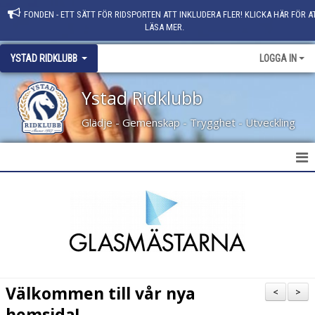
FONDEN - ETT SÄTT FÖR RIDSPORTEN ATT INKLUDERA FLER! KLICKA HÄR FÖR A
LÄSA MER.
YSTAD RIDKLUBB
LOGGA IN
Ystad Ridklubb
Glädje - Gemenskap - Trygghet - Utveckling
HEM
NYHETER
KLUBBINFO
KONTAKT
Välkommen till vår nya
<
>
PERSONAL
hemsida!