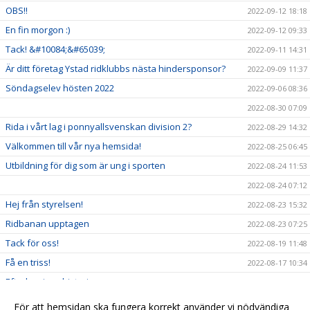
OBS!!
2022-09-12 18:18
En fin morgon :)
2022-09-12 09:33
Tack! &#10084;&#65039;
2022-09-11 14:31
Är ditt företag Ystad ridklubbs nästa hindersponsor?
2022-09-09 11:37
Söndagselev hösten 2022
2022-09-06 08:36
2022-08-30 07:09
Rida i vårt lag i ponnyallsvenskan division 2?
2022-08-29 14:32
Välkommen till vår nya hemsida!
2022-08-25 06:45
Utbildning för dig som är ung i sporten
2022-08-24 11:53
2022-08-24 07:12
Hej från styrelsen!
2022-08-23 15:32
Ridbanan upptagen
2022-08-23 07:25
Tack för oss!
2022-08-19 11:48
Få en triss!
2022-08-17 10:34
Efterlysning - historia
2022-08-08 11:53
2022-08-04 15:09
För att hemsidan ska fungera korrekt använder vi nödvändiga