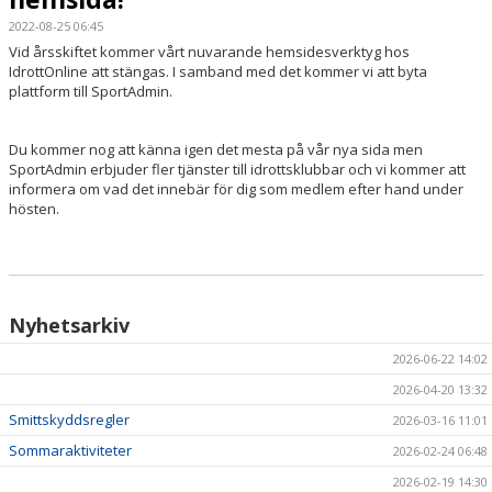
2022-08-25 06:45
HÄSTAR
Vid årsskiftet kommer vårt nuvarande hemsidesverktyg hos
IdrottOnline att stängas. I samband med det kommer vi att byta
KALENDER
plattform till SportAdmin.
Du kommer nog att känna igen det mesta på vår nya sida men
SportAdmin erbjuder fler tjänster till idrottsklubbar och vi kommer att
informera om vad det innebär för dig som medlem efter hand under
hösten.
Nyhetsarkiv
2026-06-22 14:02
2026-04-20 13:32
Smittskyddsregler
2026-03-16 11:01
Sommaraktiviteter
2026-02-24 06:48
2026-02-19 14:30