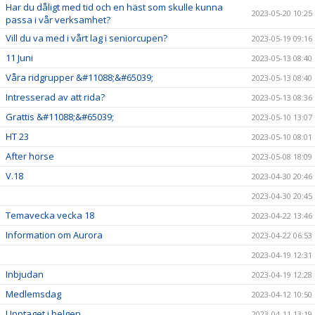
Har du dåligt med tid och en häst som skulle kunna
2023-05-20 10:25
passa i vår verksamhet?
Vill du va med i vårt lag i seniorcupen?
2023-05-19 09:16
11 Juni
2023-05-13 08:40
Våra ridgrupper &#11088;&#65039;
2023-05-13 08:40
Intresserad av att rida?
2023-05-13 08:36
Grattis &#11088;&#65039;
2023-05-10 13:07
HT 23
2023-05-10 08:01
After horse
2023-05-08 18:09
V.18
2023-04-30 20:46
2023-04-30 20:45
Temavecka vecka 18
2023-04-22 13:46
Information om Aurora
2023-04-22 06:53
2023-04-19 12:31
Inbjudan
2023-04-19 12:28
Medlemsdag
2023-04-12 10:50
Upptaget i helgen.
2023-04-11 13:19