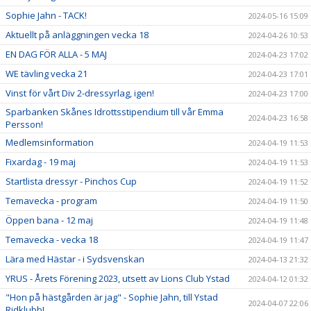
Sophie Jahn - TACK!
2024-05-16 15:09
Aktuellt på anläggningen vecka 18
2024-04-26 10:53
EN DAG FÖR ALLA - 5 MAJ
2024-04-23 17:02
WE tävling vecka 21
2024-04-23 17:01
Vinst för vårt Div 2-dressyrlag, igen!
2024-04-23 17:00
Sparbanken Skånes Idrottsstipendium till vår Emma
2024-04-23 16:58
Persson!
Medlemsinformation
2024-04-19 11:53
Fixardag - 19 maj
2024-04-19 11:53
Startlista dressyr - Pinchos Cup
2024-04-19 11:52
Temavecka - program
2024-04-19 11:50
Öppen bana - 12 maj
2024-04-19 11:48
Temavecka - vecka 18
2024-04-19 11:47
Lära med Hästar - i Sydsvenskan
2024-04-13 21:32
YRUS - Årets Förening 2023, utsett av Lions Club Ystad
2024-04-12 01:32
"Hon på hästgården är jag" - Sophie Jahn, till Ystad
2024-04-07 22:06
Ridklubb!