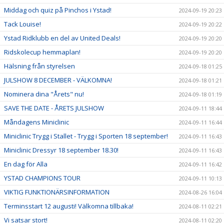
Middag och quiz på Pinchos i Ystad!
2024-09-19 20:23
Tack Louise!
2024-09-19 20:22
Ystad Ridklubb en del av United Deals!
2024-09-19 20:20
Ridskolecup hemmaplan!
2024-09-19 20:20
Hälsning från styrelsen
2024-09-18 01:25
JULSHOW 8 DECEMBER - VÄLKOMNA!
2024-09-18 01:21
Nominera dina "Årets" nu!
2024-09-18 01:19
SAVE THE DATE - ÅRETS JULSHOW
2024-09-11 18:44
Måndagens Miniclinic
2024-09-11 16:44
Miniclinic Trygg i Stallet - Trygg i Sporten 18 september!
2024-09-11 16:43
Miniclinic Dressyr 18 september 18.30!
2024-09-11 16:43
En dag för Alla
2024-09-11 16:42
YSTAD CHAMPIONS TOUR
2024-09-11 10:13
VIKTIG FUNKTIONÄRSINFORMATION
2024-08-26 16:04
Terminsstart 12 augusti! Välkomna tillbaka!
2024-08-11 02:21
Vi satsar stort!
2024-08-11 02:20