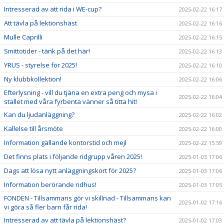
Intresserad av att rida i WE-cup?
2025-02-22 16:17
Att tävla på lektionshäst
2025-02-22 16:16
Mulle Caprilli
2025-02-22 16:15
Smittotider - tänk på det här!
2025-02-22 16:13
YRUS - styrelse för 2025!
2025-02-22 16:10
Ny klubbkollektion!
2025-02-22 16:06
Efterlysning - vill du tjäna en extra peng och mysa i
2025-02-22 16:04
stallet med våra fyrbenta vänner så titta hit!
Kan du ljudanläggning?
2025-02-22 16:02
Kallelse till årsmöte
2025-02-22 16:00
Information gällande kontorstid och mejl
2025-02-22 15:59
Det finns plats i följande ridgrupp våren 2025!
2025-01-03 17:06
Dags att lösa nytt anläggningskort för 2025?
2025-01-03 17:06
Information berörande ridhus!
2025-01-03 17:05
FONDEN - Tillsammans gör vi skillnad - Tillsammans kan
2025-01-02 17:16
vi göra så fler barn får rida!
Intresserad av att tävla på lektionshäst?
2025-01-02 17:03