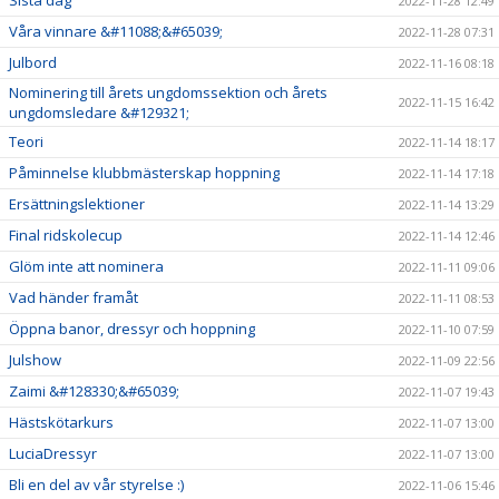
Sista dag
2022-11-28 12:49
Våra vinnare &#11088;&#65039;
2022-11-28 07:31
Julbord
2022-11-16 08:18
Nominering till årets ungdomssektion och årets
2022-11-15 16:42
ungdomsledare &#129321;
Teori
2022-11-14 18:17
Påminnelse klubbmästerskap hoppning
2022-11-14 17:18
Ersättningslektioner
2022-11-14 13:29
Final ridskolecup
2022-11-14 12:46
Glöm inte att nominera
2022-11-11 09:06
Vad händer framåt
2022-11-11 08:53
Öppna banor, dressyr och hoppning
2022-11-10 07:59
Julshow
2022-11-09 22:56
Zaimi &#128330;&#65039;
2022-11-07 19:43
Hästskötarkurs
2022-11-07 13:00
LuciaDressyr
2022-11-07 13:00
Bli en del av vår styrelse :)
2022-11-06 15:46