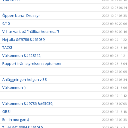
2022-10-05 06:44
Öppen bana- Dressyr
2022-10-04 08:33
9/10
2022-09-30 20:06
Vi har varit på ”hållbarhetsresa”!
2022-09-30 09:16
Hej alla &#9786;&#65039;
2022-09-27 11:22
TACK!
2022-09-26 13:16
Välkommen &#128512;
2022-09-26 11:21
Rapport från styrelsen september
2022-09-25 13:04
2022-09-22 09:05
Anläggningen helgen v.38
2022-09-22 08:34
Välkommen :)
2022-09-21 18:06
2022-09-17 11:12
Välkommen &#9786;&#65039;
2022-09-13 07:03
OBS!!
2022-09-12 18:18
En fin morgon :)
2022-09-12 09:33
Tack! &#10084;&#65039;
2022-09-11 14:31