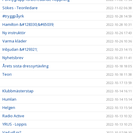
Sökes - Teoriledare
2022-11-02 06:38
#tryggpåyrk
2022-10-28 14:59
Hamilton &#128330;&#65039;
2022-10-28 10:31
Ny instruktör
2022-10-26 17:43
Varma kläder
2022-10-26 10:36
Inbjudan &#129321;
2022-10-23 14:15
Nyhetsbrev
2022-10-20 11:41
Årets sista dressyrtävling
2022-10-18 18:05
Teori
2022-10-18 11:38
2022-10-17 13:59
Klubbmästerstap
2022-10-14 16:11
Humlan
2022-10-14 15:14
Helgen
2022-10-13 15:54
Radio Active
2022-10-13 10:32
YRUS - Loppis
2022-10-13 10:25
Vad vill ni?
2022-10-07 08:10