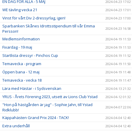
EN DAG FÖR ALLA - 5 MAJ
2024-04-23 17:02
WE tävling vecka 21
2024-04-23 17:01
Vinst för vårt Div 2-dressyrlag, igen!
2024-04-23 17:00
Sparbanken Skånes Idrottsstipendium till vår Emma
2024-04-23 16:58
Persson!
Medlemsinformation
2024-04-19 11:53
Fixardag - 19 maj
2024-04-19 11:53
Startlista dressyr - Pinchos Cup
2024-04-19 11:52
Temavecka - program
2024-04-19 11:50
Öppen bana - 12 maj
2024-04-19 11:48
Temavecka - vecka 18
2024-04-19 11:47
Lära med Hästar - i Sydsvenskan
2024-04-13 21:32
YRUS - Årets Förening 2023, utsett av Lions Club Ystad
2024-04-12 01:32
"Hon på hästgården är jag" - Sophie Jahn, till Ystad
2024-04-07 22:06
Ridklubb!
Käppahästen Grand Prix 2024 - TACK!
2024-04-04 12:40
Extra underhåll
2024-04-04 12:40