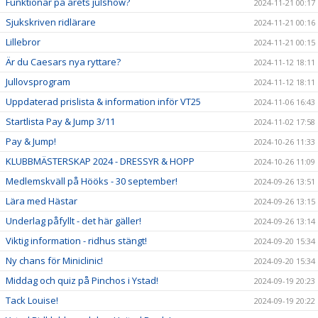
Funktionär på årets julshow?
2024-11-21 00:17
Sjukskriven ridlärare
2024-11-21 00:16
Lillebror
2024-11-21 00:15
Är du Caesars nya ryttare?
2024-11-12 18:11
Jullovsprogram
2024-11-12 18:11
Uppdaterad prislista & information inför VT25
2024-11-06 16:43
Startlista Pay & Jump 3/11
2024-11-02 17:58
Pay & Jump!
2024-10-26 11:33
KLUBBMÄSTERSKAP 2024 - DRESSYR & HOPP
2024-10-26 11:09
Medlemskväll på Hööks - 30 september!
2024-09-26 13:51
Lära med Hästar
2024-09-26 13:15
Underlag påfyllt - det här gäller!
2024-09-26 13:14
Viktig information - ridhus stängt!
2024-09-20 15:34
Ny chans för Miniclinic!
2024-09-20 15:34
Middag och quiz på Pinchos i Ystad!
2024-09-19 20:23
Tack Louise!
2024-09-19 20:22