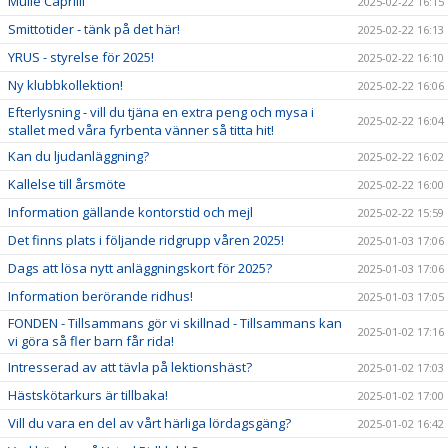
Mulle Caprilli
2025-02-22 16:15
Smittotider - tänk på det här!
2025-02-22 16:13
YRUS - styrelse för 2025!
2025-02-22 16:10
Ny klubbkollektion!
2025-02-22 16:06
Efterlysning - vill du tjäna en extra peng och mysa i
2025-02-22 16:04
stallet med våra fyrbenta vänner så titta hit!
Kan du ljudanläggning?
2025-02-22 16:02
Kallelse till årsmöte
2025-02-22 16:00
Information gällande kontorstid och mejl
2025-02-22 15:59
Det finns plats i följande ridgrupp våren 2025!
2025-01-03 17:06
Dags att lösa nytt anläggningskort för 2025?
2025-01-03 17:06
Information berörande ridhus!
2025-01-03 17:05
FONDEN - Tillsammans gör vi skillnad - Tillsammans kan
2025-01-02 17:16
vi göra så fler barn får rida!
Intresserad av att tävla på lektionshäst?
2025-01-02 17:03
Hästskötarkurs är tillbaka!
2025-01-02 17:00
Vill du vara en del av vårt härliga lördagsgäng?
2025-01-02 16:42