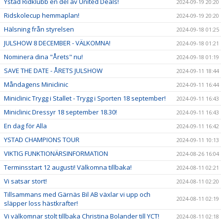
Ystad Ridklubb en del av United Deals!
2024-09-19 20:20
Ridskolecup hemmaplan!
2024-09-19 20:20
Hälsning från styrelsen
2024-09-18 01:25
JULSHOW 8 DECEMBER - VÄLKOMNA!
2024-09-18 01:21
Nominera dina "Årets" nu!
2024-09-18 01:19
SAVE THE DATE - ÅRETS JULSHOW
2024-09-11 18:44
Måndagens Miniclinic
2024-09-11 16:44
Miniclinic Trygg i Stallet - Trygg i Sporten 18 september!
2024-09-11 16:43
Miniclinic Dressyr 18 september 18.30!
2024-09-11 16:43
En dag för Alla
2024-09-11 16:42
YSTAD CHAMPIONS TOUR
2024-09-11 10:13
VIKTIG FUNKTIONÄRSINFORMATION
2024-08-26 16:04
Terminsstart 12 augusti! Välkomna tillbaka!
2024-08-11 02:21
Vi satsar stort!
2024-08-11 02:20
Tillsammans med Gärnäs Bil AB växlar vi upp och
2024-08-11 02:19
släpper loss hästkrafter!
Vi välkomnar stolt tillbaka Christina Bolander till YCT!
2024-08-11 02:18