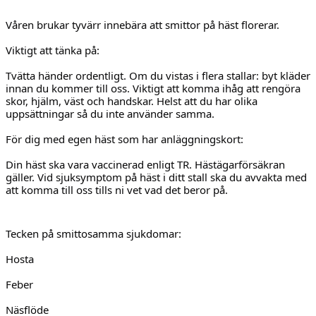
Våren brukar tyvärr innebära att smittor på häst florerar. 
HÄSTAR
Viktigt att tänka på:
KALENDER
Tvätta händer ordentligt. Om du vistas i flera stallar: byt kläder 
innan du kommer till oss. Viktigt att komma ihåg att rengöra 
skor, hjälm, väst och handskar. Helst att du har olika 
uppsättningar så du inte använder samma.
För dig med egen häst som har anläggningskort:
Din häst ska vara vaccinerad enligt TR. Hästägarförsäkran 
gäller. Vid sjuksymptom på häst i ditt stall ska du avvakta med 
att komma till oss tills ni vet vad det beror på.
Tecken på smittosamma sjukdomar:
Hosta
Feber
Näsflöde