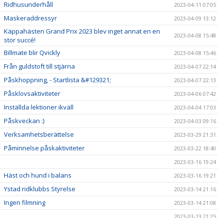
Ridhusunderhåll
2023-04-11 07:05
Maskeraddressyr
2023-04-09 13:12
Käppahästen Grand Prix 2023 blev inget annat en en
2023-04-08 15:48
stor succé!
Billmate blir Qvickly
2023-04-08 15:46
Från guldstoft till stjärna
2023-04-07 22:14
Påskhoppning, - Startlista &#129321;
2023-04-07 22:13
Påsklovsaktiviteter
2023-04-06 07:42
Inställda lektioner ikväll
2023-04-04 17:03
Påskveckan :)
2023-04-03 09:16
Verksamhetsberättelse
2023-03-29 21:31
Påminnelse påskaktiviteter
2023-03-22 18:40
2023-03-16 19:24
Häst och hund i balans
2023-03-16 19:21
Ystad ridklubbs Styrelse
2023-03-14 21:16
Ingen filmning
2023-03-14 21:08
2023-03-13 21:25