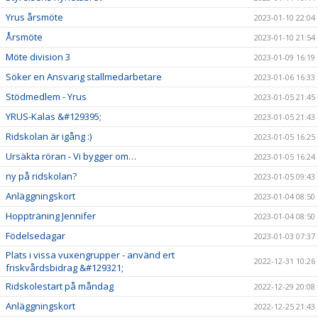
Yrus årsmöte
2023-01-10 22:04
Årsmöte
2023-01-10 21:54
Möte division 3
2023-01-09 16:19
Söker en Ansvarig stallmedarbetare
2023-01-06 16:33
Stödmedlem - Yrus
2023-01-05 21:45
YRUS-Kalas &#129395;
2023-01-05 21:43
Ridskolan är igång :)
2023-01-05 16:25
Ursäkta röran - Vi bygger om…
2023-01-05 16:24
ny på ridskolan?
2023-01-05 09:43
Anläggningskort
2023-01-04 08:50
Hoppträning Jennifer
2023-01-04 08:50
Födelsedagar
2023-01-03 07:37
Plats i vissa vuxengrupper - använd ert
2022-12-31 10:26
friskvårdsbidrag &#129321;
Ridskolestart på måndag
2022-12-29 20:08
Anläggningskort
2022-12-25 21:43