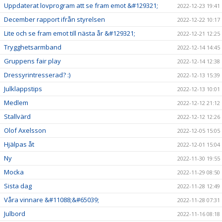
Uppdaterat lovprogram att se fram emot &#129321;
2022-12-23 19:41
December rapport ifrån styrelsen
2022-12-22 10:17
Lite och se fram emot till nästa år &#129321;
2022-12-21 12:25
Trygghetsarmband
2022-12-14 14:45
Gruppens fair play
2022-12-14 12:38
Dressyrintresserad? :)
2022-12-13 15:39
Julklappstips
2022-12-13 10:01
Medlem
2022-12-12 21:12
Stallvärd
2022-12-12 12:26
Olof Axelsson
2022-12-05 15:05
Hjälpas åt
2022-12-01 15:04
Ny
2022-11-30 19:55
Mocka
2022-11-29 08:50
Sista dag
2022-11-28 12:49
Våra vinnare &#11088;&#65039;
2022-11-28 07:31
Julbord
2022-11-16 08:18