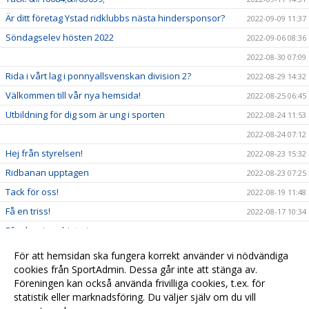
Är ditt företag Ystad ridklubbs nästa hindersponsor?
2022-09-09 11:37
Söndagselev hösten 2022
2022-09-06 08:36
2022-08-30 07:09
Rida i vårt lag i ponnyallsvenskan division 2?
2022-08-29 14:32
Välkommen till vår nya hemsida!
2022-08-25 06:45
Utbildning för dig som är ung i sporten
2022-08-24 11:53
2022-08-24 07:12
Hej från styrelsen!
2022-08-23 15:32
Ridbanan upptagen
2022-08-23 07:25
Tack för oss!
2022-08-19 11:48
Få en triss!
2022-08-17 10:34
Efterlysning - historia
2022-08-08 11:53
2022-08-04 15:09
För att hemsidan ska fungera korrekt använder vi nödvändiga
Ridskolestart
cookies från SportAdmin. Dessa går inte att stänga av.
2022-08-03 07:31
Föreningen kan också använda frivilliga cookies, t.ex. för
Ystad Saltsjöbads champions tour!
2022-07-23 18:00
statistik eller marknadsföring. Du väljer själv om du vill