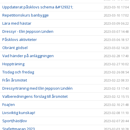
Uppdaterat påsklovs schema &#129321;
2023-03-10 17:04
Repetitionskurs banbygge
2023-03-10 17:02
Lära med hästar
2023-03-09 06:22
Dressyr - Elin Jeppson Linden
2023-03-07 14:48
Påsklovs aktiviteter
2023-03-06 18:57
Obränt gödsel
2023-03-02 14:20
Vad händer på anläggningen
2023-02-28 17:40
Hoppträning
2023-02-27 10:02
Tisdag och fredag
2023-02-26 08:54
Från årsmötet
2023-02-22 08:33
Dressyrträning med Elin Jeppson Lindén
2023-02-13 17:43
Valberedningens förslag till årsmötet
2023-02-12 15:15
Foaj’en
2023-02-10 21:48
Livsviktig kunskap!
2023-02-08 11:10
Sport(häst)lov
2023-02-07 20:44
Stafettmaran 2023
2023-02-03 10:28