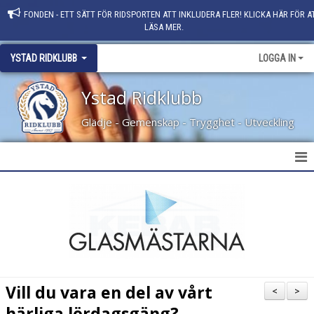
FONDEN - ETT SÄTT FÖR RIDSPORTEN ATT INKLUDERA FLER! KLICKA HÄR FÖR A
LÄSA MER.
YSTAD RIDKLUBB
LOGGA IN
Ystad Ridklubb
Glädje - Gemenskap - Trygghet - Utveckling
HEM
NYHETER
KLUBBINFO
KONTAKT
Vill du vara en del av vårt
<
>
PERSONAL
härliga lördagsgäng?