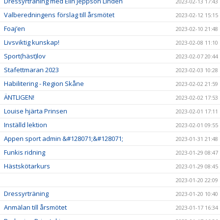
Dressyrträning med Elin Jeppson Lindén
2023-02-13 17:43
Valberedningens förslag till årsmötet
2023-02-12 15:15
Foaj’en
2023-02-10 21:48
Livsviktig kunskap!
2023-02-08 11:10
Sport(häst)lov
2023-02-07 20:44
Stafettmaran 2023
2023-02-03 10:28
Habilitering - Region Skåne
2023-02-02 21:59
ÄNTLIGEN!
2023-02-02 17:53
Louise hjärta Prinsen
2023-02-01 17:11
Inställd lektion
2023-02-01 09:55
Appen sport admin &#128071;&#128071;
2023-01-31 21:48
Funkis ridning
2023-01-29 08:47
Hästskötarkurs
2023-01-29 08:45
2023-01-20 22:09
Dressyrträning
2023-01-20 10:40
Anmälan till årsmötet
2023-01-17 16:34