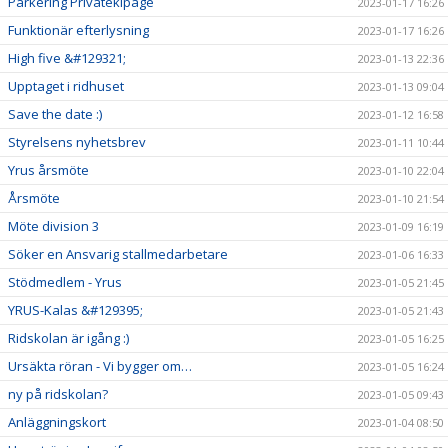
Parkering Privatekipage
2023-01-17 16:26
Funktionär efterlysning
2023-01-17 16:26
High five &#129321;
2023-01-13 22:36
Upptaget i ridhuset
2023-01-13 09:04
Save the date :)
2023-01-12 16:58
Styrelsens nyhetsbrev
2023-01-11 10:44
Yrus årsmöte
2023-01-10 22:04
Årsmöte
2023-01-10 21:54
Möte division 3
2023-01-09 16:19
Söker en Ansvarig stallmedarbetare
2023-01-06 16:33
Stödmedlem - Yrus
2023-01-05 21:45
YRUS-Kalas &#129395;
2023-01-05 21:43
Ridskolan är igång :)
2023-01-05 16:25
Ursäkta röran - Vi bygger om…
2023-01-05 16:24
ny på ridskolan?
2023-01-05 09:43
Anläggningskort
2023-01-04 08:50