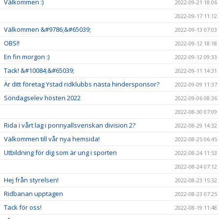
Välkommen :)
2022-09-21 18:06
2022-09-17 11:12
Välkommen &#9786;&#65039;
2022-09-13 07:03
OBS!!
2022-09-12 18:18
En fin morgon :)
2022-09-12 09:33
Tack! &#10084;&#65039;
2022-09-11 14:31
Är ditt företag Ystad ridklubbs nästa hindersponsor?
2022-09-09 11:37
Söndagselev hösten 2022
2022-09-06 08:36
2022-08-30 07:09
Rida i vårt lag i ponnyallsvenskan division 2?
2022-08-29 14:32
Välkommen till vår nya hemsida!
2022-08-25 06:45
Utbildning för dig som är ung i sporten
2022-08-24 11:53
2022-08-24 07:12
Hej från styrelsen!
2022-08-23 15:32
Ridbanan upptagen
2022-08-23 07:25
Tack för oss!
2022-08-19 11:48