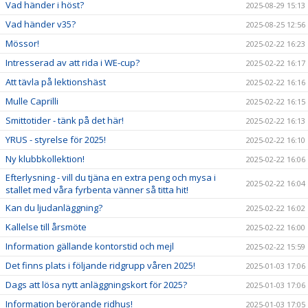
Vad händer i höst?
2025-08-29 15:13
Vad händer v35?
2025-08-25 12:56
Mössor!
2025-02-22 16:23
Intresserad av att rida i WE-cup?
2025-02-22 16:17
Att tävla på lektionshäst
2025-02-22 16:16
Mulle Caprilli
2025-02-22 16:15
Smittotider - tänk på det här!
2025-02-22 16:13
YRUS - styrelse för 2025!
2025-02-22 16:10
Ny klubbkollektion!
2025-02-22 16:06
Efterlysning - vill du tjäna en extra peng och mysa i
2025-02-22 16:04
stallet med våra fyrbenta vänner så titta hit!
Kan du ljudanläggning?
2025-02-22 16:02
Kallelse till årsmöte
2025-02-22 16:00
Information gällande kontorstid och mejl
2025-02-22 15:59
Det finns plats i följande ridgrupp våren 2025!
2025-01-03 17:06
Dags att lösa nytt anläggningskort för 2025?
2025-01-03 17:06
Information berörande ridhus!
2025-01-03 17:05