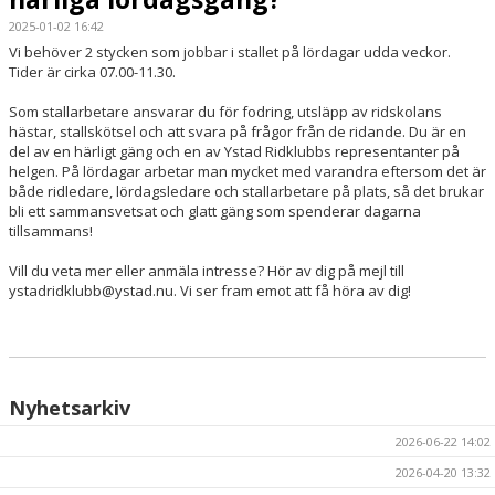
2025-01-02 16:42
HÄSTAR
Vi behöver 2 stycken som jobbar i stallet på lördagar udda veckor.
Tider är cirka 07.00-11.30.
KALENDER
Som stallarbetare ansvarar du för fodring, utsläpp av ridskolans
hästar, stallskötsel och att svara på frågor från de ridande. Du är en
del av en härligt gäng och en av Ystad Ridklubbs representanter på
helgen. På lördagar arbetar man mycket med varandra eftersom det är
både ridledare, lördagsledare och stallarbetare på plats, så det brukar
bli ett sammansvetsat och glatt gäng som spenderar dagarna
tillsammans!
Vill du veta mer eller anmäla intresse? Hör av dig på mejl till
ystadridklubb@ystad.nu. Vi ser fram emot att få höra av dig!
Nyhetsarkiv
2026-06-22 14:02
2026-04-20 13:32