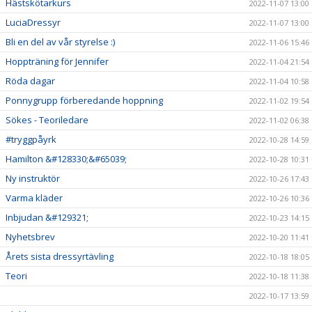
Hästskötarkurs
2022-11-07 13:00
LuciaDressyr
2022-11-07 13:00
Bli en del av vår styrelse :)
2022-11-06 15:46
Hoppträning för Jennifer
2022-11-04 21:54
Röda dagar
2022-11-04 10:58
Ponnygrupp förberedande hoppning
2022-11-02 19:54
Sökes - Teoriledare
2022-11-02 06:38
#tryggpåyrk
2022-10-28 14:59
Hamilton &#128330;&#65039;
2022-10-28 10:31
Ny instruktör
2022-10-26 17:43
Varma kläder
2022-10-26 10:36
Inbjudan &#129321;
2022-10-23 14:15
Nyhetsbrev
2022-10-20 11:41
Årets sista dressyrtävling
2022-10-18 18:05
Teori
2022-10-18 11:38
2022-10-17 13:59