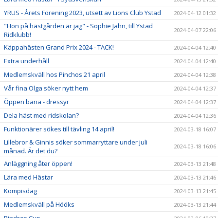
YRUS - Årets Förening 2023, utsett av Lions Club Ystad
2024-04-12 01:32
"Hon på hästgården är jag" - Sophie Jahn, till Ystad
2024-04-07 22:06
Ridklubb!
Käppahästen Grand Prix 2024 - TACK!
2024-04-04 12:40
Extra underhåll
2024-04-04 12:40
Medlemskväll hos Pinchos 21 april
2024-04-04 12:38
Vår fina Olga söker nytt hem
2024-04-04 12:37
Öppen bana - dressyr
2024-04-04 12:37
Dela häst med ridskolan?
2024-04-04 12:36
Funktionärer sökes till tävling 14 april!
2024-03-18 16:07
Lillebror & Ginnis söker sommarryttare under juli
2024-03-18 16:06
månad. Är det du?
Anläggning åter öppen!
2024-03-13 21:48
Lära med Hästar
2024-03-13 21:46
Kompisdag
2024-03-13 21:45
Medlemskväll på Hööks
2024-03-13 21:44