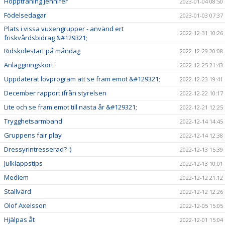
Hoppträning Jennifer
2023-01-04 08:50
Födelsedagar
2023-01-03 07:37
Plats i vissa vuxengrupper - använd ert
2022-12-31 10:26
friskvårdsbidrag &#129321;
Ridskolestart på måndag
2022-12-29 20:08
Anläggningskort
2022-12-25 21:43
Uppdaterat lovprogram att se fram emot &#129321;
2022-12-23 19:41
December rapport ifrån styrelsen
2022-12-22 10:17
Lite och se fram emot till nästa år &#129321;
2022-12-21 12:25
Trygghetsarmband
2022-12-14 14:45
Gruppens fair play
2022-12-14 12:38
Dressyrintresserad? :)
2022-12-13 15:39
Julklappstips
2022-12-13 10:01
Medlem
2022-12-12 21:12
Stallvärd
2022-12-12 12:26
Olof Axelsson
2022-12-05 15:05
Hjälpas åt
2022-12-01 15:04