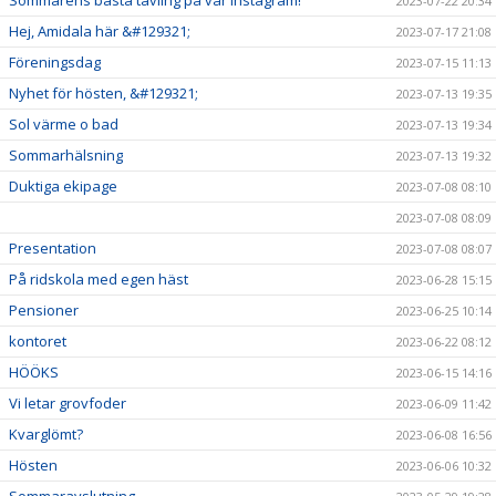
Sommarens bästa tävling på vår Instagram!
2023-07-22 20:34
Hej, Amidala här &#129321;
2023-07-17 21:08
Föreningsdag
2023-07-15 11:13
Nyhet för hösten, &#129321;
2023-07-13 19:35
Sol värme o bad
2023-07-13 19:34
Sommarhälsning
2023-07-13 19:32
Duktiga ekipage
2023-07-08 08:10
2023-07-08 08:09
Presentation
2023-07-08 08:07
På ridskola med egen häst
2023-06-28 15:15
Pensioner
2023-06-25 10:14
kontoret
2023-06-22 08:12
HÖÖKS
2023-06-15 14:16
Vi letar grovfoder
2023-06-09 11:42
Kvarglömt?
2023-06-08 16:56
Hösten
2023-06-06 10:32