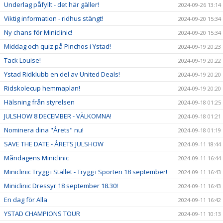
Underlag påfyllt - det här gäller!
2024-09-26 13:14
Viktig information - ridhus stängt!
2024-09-20 15:34
Ny chans för Miniclinic!
2024-09-20 15:34
Middag och quiz på Pinchos i Ystad!
2024-09-19 20:23
Tack Louise!
2024-09-19 20:22
Ystad Ridklubb en del av United Deals!
2024-09-19 20:20
Ridskolecup hemmaplan!
2024-09-19 20:20
Hälsning från styrelsen
2024-09-18 01:25
JULSHOW 8 DECEMBER - VÄLKOMNA!
2024-09-18 01:21
Nominera dina "Årets" nu!
2024-09-18 01:19
SAVE THE DATE - ÅRETS JULSHOW
2024-09-11 18:44
Måndagens Miniclinic
2024-09-11 16:44
Miniclinic Trygg i Stallet - Trygg i Sporten 18 september!
2024-09-11 16:43
Miniclinic Dressyr 18 september 18.30!
2024-09-11 16:43
En dag för Alla
2024-09-11 16:42
YSTAD CHAMPIONS TOUR
2024-09-11 10:13