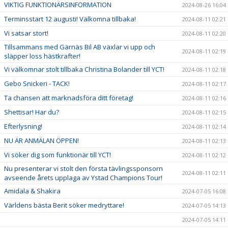
VIKTIG FUNKTIONÄRSINFORMATION
2024-08-26 16:04
Terminsstart 12 augusti! Välkomna tillbaka!
2024-08-11 02:21
Vi satsar stort!
2024-08-11 02:20
Tillsammans med Gärnäs Bil AB växlar vi upp och
2024-08-11 02:19
släpper loss hästkrafter!
Vi välkomnar stolt tillbaka Christina Bolander till YCT!
2024-08-11 02:18
Gebo Snickeri - TACK!
2024-08-11 02:17
Ta chansen att marknadsföra ditt företag!
2024-08-11 02:16
Shettisar! Har du?
2024-08-11 02:15
Efterlysning!
2024-08-11 02:14
NU ÄR ANMÄLAN ÖPPEN!
2024-08-11 02:13
Vi söker dig som funktionär till YCT!
2024-08-11 02:12
Nu presenterar vi stolt den första tävlingssponsorn
2024-08-11 02:11
avseende årets upplaga av Ystad Champions Tour!
Amidala & Shakira
2024-07-05 16:08
Världens bästa Berit söker medryttare!
2024-07-05 14:13
2024-07-05 14:11