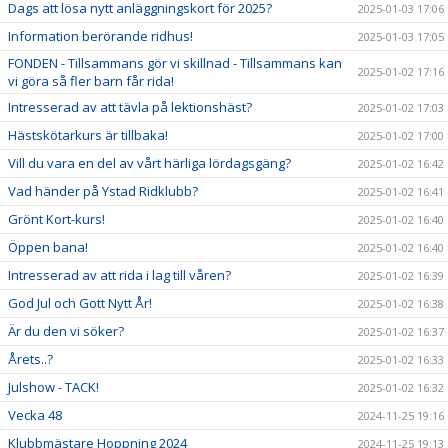
Dags att lösa nytt anläggningskort för 2025?
2025-01-03 17:06
Information berörande ridhus!
2025-01-03 17:05
FONDEN - Tillsammans gör vi skillnad - Tillsammans kan
2025-01-02 17:16
vi göra så fler barn får rida!
Intresserad av att tävla på lektionshäst?
2025-01-02 17:03
Hästskötarkurs är tillbaka!
2025-01-02 17:00
Vill du vara en del av vårt härliga lördagsgäng?
2025-01-02 16:42
Vad händer på Ystad Ridklubb?
2025-01-02 16:41
Grönt Kort-kurs!
2025-01-02 16:40
Öppen bana!
2025-01-02 16:40
Intresserad av att rida i lag till våren?
2025-01-02 16:39
God Jul och Gott Nytt År!
2025-01-02 16:38
Är du den vi söker?
2025-01-02 16:37
Årets..?
2025-01-02 16:33
Julshow - TACK!
2025-01-02 16:32
Vecka 48
2024-11-25 19:16
Klubbmästare Hoppning 2024
2024-11-25 19:13