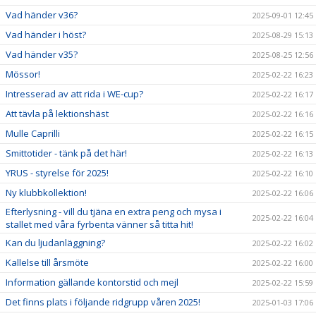
Vad händer v36?
2025-09-01 12:45
Vad händer i höst?
2025-08-29 15:13
Vad händer v35?
2025-08-25 12:56
Mössor!
2025-02-22 16:23
Intresserad av att rida i WE-cup?
2025-02-22 16:17
Att tävla på lektionshäst
2025-02-22 16:16
Mulle Caprilli
2025-02-22 16:15
Smittotider - tänk på det här!
2025-02-22 16:13
YRUS - styrelse för 2025!
2025-02-22 16:10
Ny klubbkollektion!
2025-02-22 16:06
Efterlysning - vill du tjäna en extra peng och mysa i
2025-02-22 16:04
stallet med våra fyrbenta vänner så titta hit!
Kan du ljudanläggning?
2025-02-22 16:02
Kallelse till årsmöte
2025-02-22 16:00
Information gällande kontorstid och mejl
2025-02-22 15:59
Det finns plats i följande ridgrupp våren 2025!
2025-01-03 17:06