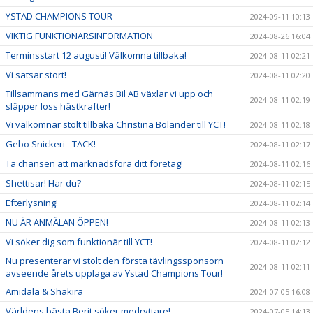
YSTAD CHAMPIONS TOUR
2024-09-11 10:13
VIKTIG FUNKTIONÄRSINFORMATION
2024-08-26 16:04
Terminsstart 12 augusti! Välkomna tillbaka!
2024-08-11 02:21
Vi satsar stort!
2024-08-11 02:20
Tillsammans med Gärnäs Bil AB växlar vi upp och
2024-08-11 02:19
släpper loss hästkrafter!
Vi välkomnar stolt tillbaka Christina Bolander till YCT!
2024-08-11 02:18
Gebo Snickeri - TACK!
2024-08-11 02:17
Ta chansen att marknadsföra ditt företag!
2024-08-11 02:16
Shettisar! Har du?
2024-08-11 02:15
Efterlysning!
2024-08-11 02:14
NU ÄR ANMÄLAN ÖPPEN!
2024-08-11 02:13
Vi söker dig som funktionär till YCT!
2024-08-11 02:12
Nu presenterar vi stolt den första tävlingssponsorn
2024-08-11 02:11
avseende årets upplaga av Ystad Champions Tour!
Amidala & Shakira
2024-07-05 16:08
Världens bästa Berit söker medryttare!
2024-07-05 14:13