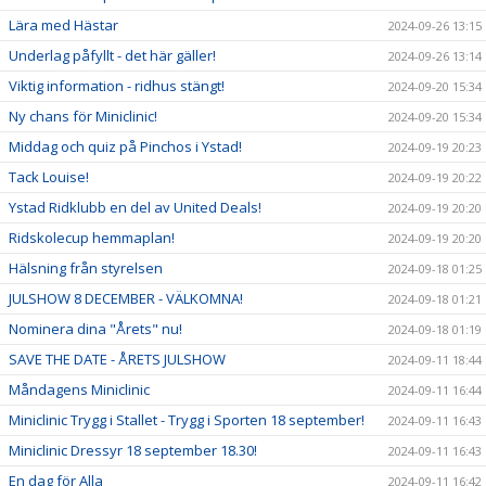
Lära med Hästar
2024-09-26 13:15
Underlag påfyllt - det här gäller!
2024-09-26 13:14
Viktig information - ridhus stängt!
2024-09-20 15:34
Ny chans för Miniclinic!
2024-09-20 15:34
Middag och quiz på Pinchos i Ystad!
2024-09-19 20:23
Tack Louise!
2024-09-19 20:22
Ystad Ridklubb en del av United Deals!
2024-09-19 20:20
Ridskolecup hemmaplan!
2024-09-19 20:20
Hälsning från styrelsen
2024-09-18 01:25
JULSHOW 8 DECEMBER - VÄLKOMNA!
2024-09-18 01:21
Nominera dina "Årets" nu!
2024-09-18 01:19
SAVE THE DATE - ÅRETS JULSHOW
2024-09-11 18:44
Måndagens Miniclinic
2024-09-11 16:44
Miniclinic Trygg i Stallet - Trygg i Sporten 18 september!
2024-09-11 16:43
Miniclinic Dressyr 18 september 18.30!
2024-09-11 16:43
En dag för Alla
2024-09-11 16:42