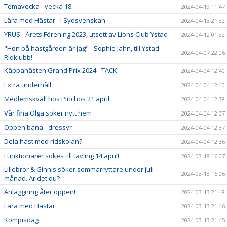
Temavecka - vecka 18
2024-04-19 11:47
Lära med Hästar - i Sydsvenskan
2024-04-13 21:32
YRUS - Årets Förening 2023, utsett av Lions Club Ystad
2024-04-12 01:32
"Hon på hästgården är jag" - Sophie Jahn, till Ystad
2024-04-07 22:06
Ridklubb!
Käppahästen Grand Prix 2024 - TACK!
2024-04-04 12:40
Extra underhåll
2024-04-04 12:40
Medlemskväll hos Pinchos 21 april
2024-04-04 12:38
Vår fina Olga söker nytt hem
2024-04-04 12:37
Öppen bana - dressyr
2024-04-04 12:37
Dela häst med ridskolan?
2024-04-04 12:36
Funktionärer sökes till tävling 14 april!
2024-03-18 16:07
Lillebror & Ginnis söker sommarryttare under juli
2024-03-18 16:06
månad. Är det du?
Anläggning åter öppen!
2024-03-13 21:48
Lära med Hästar
2024-03-13 21:46
Kompisdag
2024-03-13 21:45