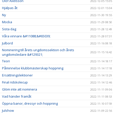
Olof Axelsson
2022-12-05 15:05
Hjälpas åt
2022-12-01 15:04
Ny
2022-11-30 19:55
Mocka
2022-11-29 08:50
Sista dag
2022-11-28 12:49
Våra vinnare &#11088;&#65039;
2022-11-28 07:31
Julbord
2022-11-16 08:18
Nominering till årets ungdomssektion och årets
2022-11-15 16:42
ungdomsledare &#129321;
Teori
2022-11-14 18:17
Påminnelse klubbmästerskap hoppning
2022-11-14 17:18
Ersättningslektioner
2022-11-14 13:29
Final ridskolecup
2022-11-14 12:46
Glöm inte att nominera
2022-11-11 09:06
Vad händer framåt
2022-11-11 08:53
Öppna banor, dressyr och hoppning
2022-11-10 07:59
Julshow
2022-11-09 22:56