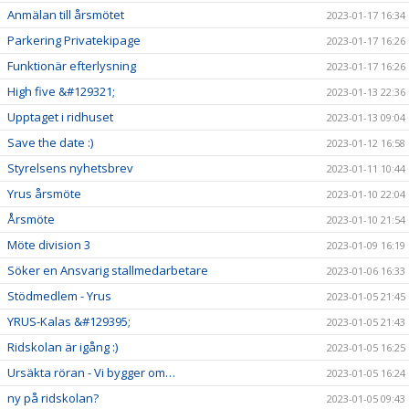
Anmälan till årsmötet
2023-01-17 16:34
Parkering Privatekipage
2023-01-17 16:26
Funktionär efterlysning
2023-01-17 16:26
High five &#129321;
2023-01-13 22:36
Upptaget i ridhuset
2023-01-13 09:04
Save the date :)
2023-01-12 16:58
Styrelsens nyhetsbrev
2023-01-11 10:44
Yrus årsmöte
2023-01-10 22:04
Årsmöte
2023-01-10 21:54
Möte division 3
2023-01-09 16:19
Söker en Ansvarig stallmedarbetare
2023-01-06 16:33
Stödmedlem - Yrus
2023-01-05 21:45
YRUS-Kalas &#129395;
2023-01-05 21:43
Ridskolan är igång :)
2023-01-05 16:25
Ursäkta röran - Vi bygger om…
2023-01-05 16:24
ny på ridskolan?
2023-01-05 09:43