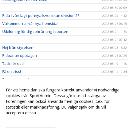
2022-08-30 07:09
Rida i vårt lag i ponnyallsvenskan division 2?
2022-08-29 14:32
Välkommen till vår nya hemsida!
2022-08-25 06:45
Utbildning för dig som är ung i sporten
2022-08-24 11:53
2022-08-24 07:12
Hej från styrelsen!
2022-08-23 15:32
Ridbanan upptagen
2022-08-23 07:25
Tack för oss!
2022-08-19 11:48
Få en triss!
2022-08-17 10:34
Efterlysning - historia
2022-08-08 11:53
2022-08-04 15:09
För att hemsidan ska fungera korrekt använder vi nödvändiga
Ridskolestart
cookies från SportAdmin. Dessa går inte att stänga av.
2022-08-03 07:31
Föreningen kan också använda frivilliga cookies, t.ex. för
Ystad Saltsjöbads champions tour!
2022-07-23 18:00
statistik eller marknadsföring. Du väljer själv om du vill
acceptera dessa.
Anpassa dina val
Cookie-
Gå till