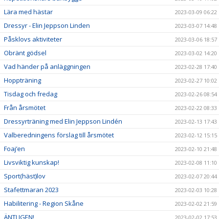
Lära med hästar
2023-03-09 06:22
Dressyr - Elin Jeppson Linden
2023-03-07 14:48
Påsklovs aktiviteter
2023-03-06 18:57
Obränt gödsel
2023-03-02 14:20
Vad händer på anläggningen
2023-02-28 17:40
Hoppträning
2023-02-27 10:02
Tisdag och fredag
2023-02-26 08:54
Från årsmötet
2023-02-22 08:33
Dressyrträning med Elin Jeppson Lindén
2023-02-13 17:43
Valberedningens förslag till årsmötet
2023-02-12 15:15
Foaj’en
2023-02-10 21:48
Livsviktig kunskap!
2023-02-08 11:10
Sport(häst)lov
2023-02-07 20:44
Stafettmaran 2023
2023-02-03 10:28
Habilitering - Region Skåne
2023-02-02 21:59
ÄNTLIGEN!
2023-02-02 17:53