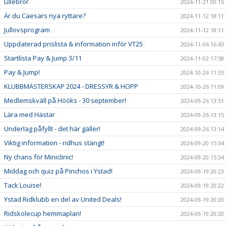
Lillebror
2024-11-21 00:15
Är du Caesars nya ryttare?
2024-11-12 18:11
Jullovsprogram
2024-11-12 18:11
Uppdaterad prislista & information inför VT25
2024-11-06 16:43
Startlista Pay & Jump 3/11
2024-11-02 17:58
Pay & Jump!
2024-10-26 11:33
KLUBBMÄSTERSKAP 2024 - DRESSYR & HOPP
2024-10-26 11:09
Medlemskväll på Hööks - 30 september!
2024-09-26 13:51
Lära med Hästar
2024-09-26 13:15
Underlag påfyllt - det här gäller!
2024-09-26 13:14
Viktig information - ridhus stängt!
2024-09-20 15:34
Ny chans för Miniclinic!
2024-09-20 15:34
Middag och quiz på Pinchos i Ystad!
2024-09-19 20:23
Tack Louise!
2024-09-19 20:22
Ystad Ridklubb en del av United Deals!
2024-09-19 20:20
Ridskolecup hemmaplan!
2024-09-19 20:20