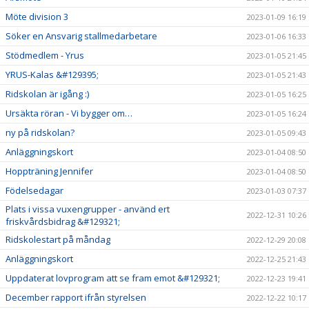
Möte division 3
2023-01-09 16:19
Söker en Ansvarig stallmedarbetare
2023-01-06 16:33
Stödmedlem - Yrus
2023-01-05 21:45
YRUS-Kalas &#129395;
2023-01-05 21:43
Ridskolan är igång :)
2023-01-05 16:25
Ursäkta röran - Vi bygger om…
2023-01-05 16:24
ny på ridskolan?
2023-01-05 09:43
Anläggningskort
2023-01-04 08:50
Hoppträning Jennifer
2023-01-04 08:50
Födelsedagar
2023-01-03 07:37
Plats i vissa vuxengrupper - använd ert
2022-12-31 10:26
friskvårdsbidrag &#129321;
Ridskolestart på måndag
2022-12-29 20:08
Anläggningskort
2022-12-25 21:43
Uppdaterat lovprogram att se fram emot &#129321;
2022-12-23 19:41
December rapport ifrån styrelsen
2022-12-22 10:17