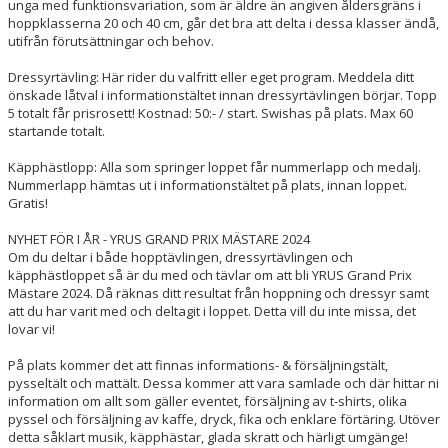
unga med funktionsvariation, som är äldre än angiven åldersgräns i
hoppklasserna 20 och 40 cm, går det bra att delta i dessa klasser ändå,
utifrån förutsättningar och behov.
Dressyrtävling: Här rider du valfritt eller eget program. Meddela ditt
önskade låtval i informationstältet innan dressyrtävlingen börjar. Topp
5 totalt får prisrosett! Kostnad: 50:- / start. Swishas på plats. Max 60
startande totalt.
Käpphästlopp: Alla som springer loppet får nummerlapp och medalj.
Nummerlapp hämtas ut i informationstältet på plats, innan loppet.
Gratis!
NYHET FÖR I ÅR - YRUS GRAND PRIX MÄSTARE 2024
Om du deltar i både hopptävlingen, dressyrtävlingen och
käpphästloppet så är du med och tävlar om att bli YRUS Grand Prix
Mästare 2024. Då räknas ditt resultat från hoppning och dressyr samt
att du har varit med och deltagit i loppet. Detta vill du inte missa, det
lovar vi!
På plats kommer det att finnas informations- & försäljningstält,
pysseltält och mattält. Dessa kommer att vara samlade och där hittar ni
information om allt som gäller eventet, försäljning av t-shirts, olika
pyssel och försäljning av kaffe, dryck, fika och enklare förtäring. Utöver
detta såklart musik, käpphästar, glada skratt och härligt umgänge!