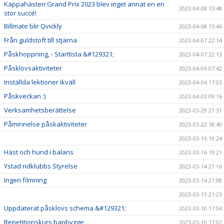
Käppahästen Grand Prix 2023 blev inget annat en en
2023-04-08 15:48
stor succé!
Billmate blir Qvickly
2023-04-08 15:46
Från guldstoft till stjärna
2023-04-07 22:14
Påskhoppning, - Startlista &#129321;
2023-04-07 22:13
Påsklovsaktiviteter
2023-04-06 07:42
Inställda lektioner ikväll
2023-04-04 17:03
Påskveckan :)
2023-04-03 09:16
Verksamhetsberättelse
2023-03-29 21:31
Påminnelse påskaktiviteter
2023-03-22 18:40
2023-03-16 19:24
Häst och hund i balans
2023-03-16 19:21
Ystad ridklubbs Styrelse
2023-03-14 21:16
Ingen filmning
2023-03-14 21:08
2023-03-13 21:25
Uppdaterat påsklovs schema &#129321;
2023-03-10 17:04
Repetitionskurs banbygge
2023-03-10 17:02