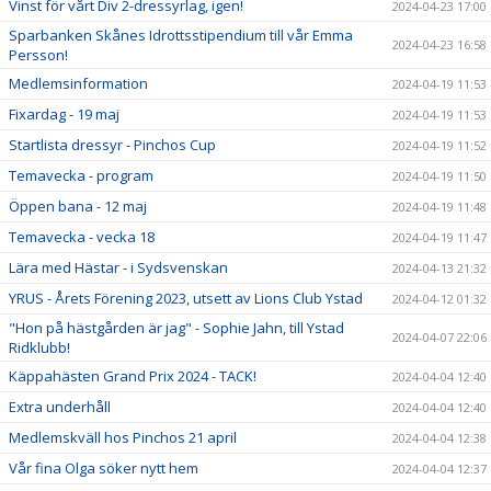
Vinst för vårt Div 2-dressyrlag, igen!
2024-04-23 17:00
Sparbanken Skånes Idrottsstipendium till vår Emma
2024-04-23 16:58
Persson!
Medlemsinformation
2024-04-19 11:53
Fixardag - 19 maj
2024-04-19 11:53
Startlista dressyr - Pinchos Cup
2024-04-19 11:52
Temavecka - program
2024-04-19 11:50
Öppen bana - 12 maj
2024-04-19 11:48
Temavecka - vecka 18
2024-04-19 11:47
Lära med Hästar - i Sydsvenskan
2024-04-13 21:32
YRUS - Årets Förening 2023, utsett av Lions Club Ystad
2024-04-12 01:32
"Hon på hästgården är jag" - Sophie Jahn, till Ystad
2024-04-07 22:06
Ridklubb!
Käppahästen Grand Prix 2024 - TACK!
2024-04-04 12:40
Extra underhåll
2024-04-04 12:40
Medlemskväll hos Pinchos 21 april
2024-04-04 12:38
Vår fina Olga söker nytt hem
2024-04-04 12:37