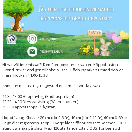
Ni har väl inte missat?! Den återkommande succén Käppahästen
Grand Prix är äntligen tillbaka! Vi ses i Rådhusparken i Ystad den 27
mars, klockan 11.00-15.30!
Anmälan mejlas till yrus@ystad.nu senast söndag 24/3!
11.30-13.00 Hopptävling (Rådhusparken)
13.30-14.30 Dressyrtävling (Rådhusparken)
15.00 Käpphästlopp (Gågatan)
Hopptävling: Klasser 20 cm (för 0-8 år), 40 cm (för 0-12 år), 60 cm & 80 cm
(inga åldersgränser). Topp 3 i varje klass får prisrosett! Kostnad: 50:- /
start! Swishas på plats. Max 120 startande totalt. OBS: För barn och