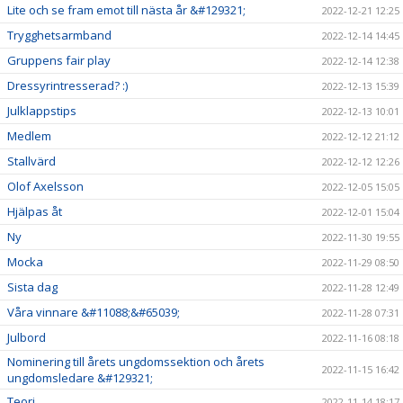
Lite och se fram emot till nästa år &#129321;
2022-12-21 12:25
Trygghetsarmband
2022-12-14 14:45
Gruppens fair play
2022-12-14 12:38
Dressyrintresserad? :)
2022-12-13 15:39
Julklappstips
2022-12-13 10:01
Medlem
2022-12-12 21:12
Stallvärd
2022-12-12 12:26
Olof Axelsson
2022-12-05 15:05
Hjälpas åt
2022-12-01 15:04
Ny
2022-11-30 19:55
Mocka
2022-11-29 08:50
Sista dag
2022-11-28 12:49
Våra vinnare &#11088;&#65039;
2022-11-28 07:31
Julbord
2022-11-16 08:18
Nominering till årets ungdomssektion och årets
2022-11-15 16:42
ungdomsledare &#129321;
Teori
2022-11-14 18:17