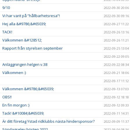
9/10
2022-09-30 20:06
Vi har varit på ”hållbarhetsresa”!
2022-09-30 09:16
Hej alla &#9786;&#65039;
2022-09-27 11:22
TACK!
2022-09-26 13:16
Välkommen &#128512;
2022-09-26 11:21
Rapport från styrelsen september
2022-09-25 13:04
2022-09-22 09:05
Anläggningen helgen v.38
2022-09-22 08:34
Välkommen :)
2022-09-21 18:06
2022-09-17 11:12
Välkommen &#9786;&#65039;
2022-09-13 07:03
OBS!!
2022-09-12 18:18
En fin morgon :)
2022-09-12 09:33
Tack! &#10084;&#65039;
2022-09-11 14:31
Är ditt företag Ystad ridklubbs nästa hindersponsor?
2022-09-09 11:37
Söndagselev hösten 2022
2022-09-06 08:36