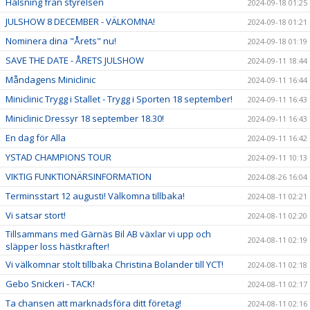
Hälsning från styrelsen
2024-09-18 01:25
JULSHOW 8 DECEMBER - VÄLKOMNA!
2024-09-18 01:21
Nominera dina "Årets" nu!
2024-09-18 01:19
SAVE THE DATE - ÅRETS JULSHOW
2024-09-11 18:44
Måndagens Miniclinic
2024-09-11 16:44
Miniclinic Trygg i Stallet - Trygg i Sporten 18 september!
2024-09-11 16:43
Miniclinic Dressyr 18 september 18.30!
2024-09-11 16:43
En dag för Alla
2024-09-11 16:42
YSTAD CHAMPIONS TOUR
2024-09-11 10:13
VIKTIG FUNKTIONÄRSINFORMATION
2024-08-26 16:04
Terminsstart 12 augusti! Välkomna tillbaka!
2024-08-11 02:21
Vi satsar stort!
2024-08-11 02:20
Tillsammans med Gärnäs Bil AB växlar vi upp och
2024-08-11 02:19
släpper loss hästkrafter!
Vi välkomnar stolt tillbaka Christina Bolander till YCT!
2024-08-11 02:18
Gebo Snickeri - TACK!
2024-08-11 02:17
Ta chansen att marknadsföra ditt företag!
2024-08-11 02:16