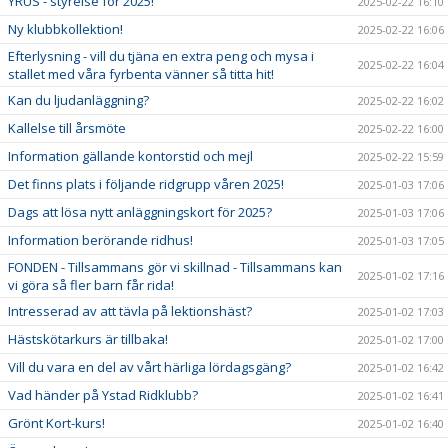
YRUS - styrelse för 2025!
2025-02-22 16:10
Ny klubbkollektion!
2025-02-22 16:06
Efterlysning - vill du tjäna en extra peng och mysa i
2025-02-22 16:04
stallet med våra fyrbenta vänner så titta hit!
Kan du ljudanläggning?
2025-02-22 16:02
Kallelse till årsmöte
2025-02-22 16:00
Information gällande kontorstid och mejl
2025-02-22 15:59
Det finns plats i följande ridgrupp våren 2025!
2025-01-03 17:06
Dags att lösa nytt anläggningskort för 2025?
2025-01-03 17:06
Information berörande ridhus!
2025-01-03 17:05
FONDEN - Tillsammans gör vi skillnad - Tillsammans kan
2025-01-02 17:16
vi göra så fler barn får rida!
Intresserad av att tävla på lektionshäst?
2025-01-02 17:03
Hästskötarkurs är tillbaka!
2025-01-02 17:00
Vill du vara en del av vårt härliga lördagsgäng?
2025-01-02 16:42
Vad händer på Ystad Ridklubb?
2025-01-02 16:41
Grönt Kort-kurs!
2025-01-02 16:40