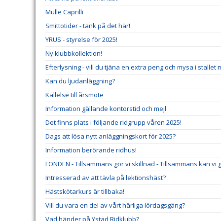
Mulle Caprilli
Smittotider - tänk på det här!
YRUS - styrelse för 2025!
Ny klubbkollektion!
Efterlysning - vill du tjäna en extra peng och mysa i stallet
Kan du ljudanläggning?
Kallelse till årsmöte
Information gällande kontorstid och mejl
Det finns plats i följande ridgrupp våren 2025!
Dags att lösa nytt anläggningskort för 2025?
Information berörande ridhus!
FONDEN - Tillsammans gör vi skillnad - Tillsammans kan vi gö
Intresserad av att tävla på lektionshäst?
Hästskötarkurs är tillbaka!
Vill du vara en del av vårt härliga lördagsgäng?
Vad händer på Ystad Ridklubb?