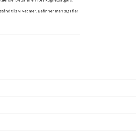
ående. Detta är en försiktighetsåtgärd.
nd tills vi vet mer. Befinner man sig i fler