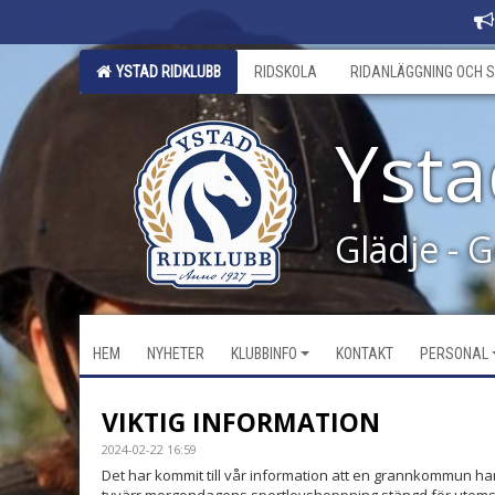
YSTAD RIDKLUBB
RIDSKOLA
RIDANLÄGGNING OCH S
Ysta
Glädje - 
HEM
NYHETER
KLUBBINFO
KONTAKT
PERSONAL
VIKTIG INFORMATION
2024-02-22 16:59
Det har kommit till vår information att en grannkommun har