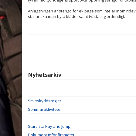
tyvärr morgondagens sportlovshoppning stängd för utomst
Anläggningen är stängd för ekipage som inte är inom ridavstå
stallar ska man byta kläder samt tvätta sig ordentligt.
Nyhetsarkiv
Smittskyddsregler
Sommaraktiviteter
Startlista Pay and Jump
Dokument inför årsmötet