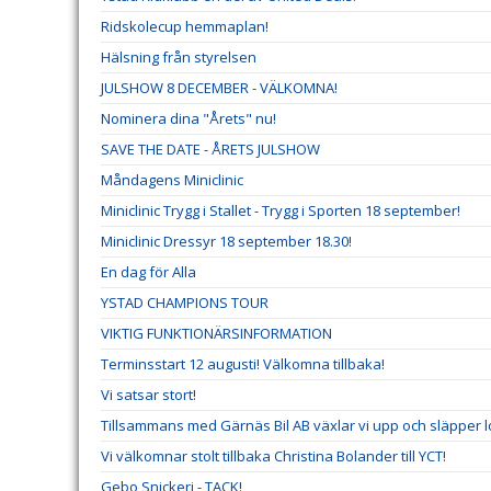
Ridskolecup hemmaplan!
Hälsning från styrelsen
JULSHOW 8 DECEMBER - VÄLKOMNA!
Nominera dina "Årets" nu!
SAVE THE DATE - ÅRETS JULSHOW
Måndagens Miniclinic
Miniclinic Trygg i Stallet - Trygg i Sporten 18 september!
Miniclinic Dressyr 18 september 18.30!
En dag för Alla
YSTAD CHAMPIONS TOUR
VIKTIG FUNKTIONÄRSINFORMATION
Terminsstart 12 augusti! Välkomna tillbaka!
Vi satsar stort!
Tillsammans med Gärnäs Bil AB växlar vi upp och släpper l
Vi välkomnar stolt tillbaka Christina Bolander till YCT!
Gebo Snickeri - TACK!