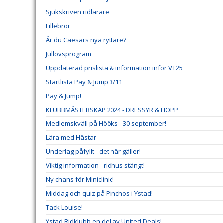
Sjukskriven ridlärare
Lillebror
Är du Caesars nya ryttare?
Jullovsprogram
Uppdaterad prislista & information inför VT25
Startlista Pay & Jump 3/11
Pay & Jump!
KLUBBMÄSTERSKAP 2024 - DRESSYR & HOPP
Medlemskväll på Hööks - 30 september!
Lära med Hästar
Underlag påfyllt - det här gäller!
Viktig information - ridhus stängt!
Ny chans för Miniclinic!
Middag och quiz på Pinchos i Ystad!
Tack Louise!
Ystad Ridklubb en del av United Deals!