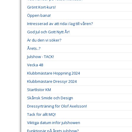
Grönt Kort-kurs!
Öppen bana!
Intresserad av att rida i lag till våren?
God Jul och Gott Nytt År!
Är du den vi söker?
Årets..?
Julshow - TACK!
Vecka 48
Klubbmästare Hoppning 2024
Klubbmästare Dressyr 2024
Startlistor KM
Skånsk Smide och Design
Dressyrträning för Olof Axelsson!
Tack för allt MQ!
Viktiga datum inför julshowen
Funktionär på årets julshow?