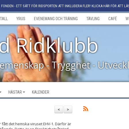
FONDEN - ETT SÄTT FÖR RIDSPORTEN ATT INKLUDERA FLER! KLICKA HÄR FÖR ATT LÄ
TALL
YRUS
EVENEMANG OCH TRÄNING
TÄVLING
CAFÉ
W
d Ridklubb
Gemenskap - Trygghet - Utveck
HÄSTAR
KALENDER
<
>
 fått det hemska viruset EHV-1. Därför är