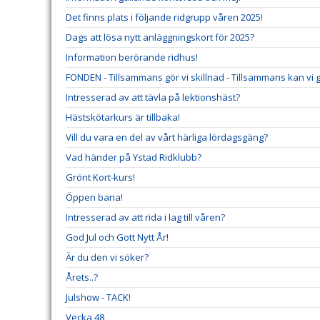
Det finns plats i följande ridgrupp våren 2025!
Dags att lösa nytt anläggningskort för 2025?
Information berörande ridhus!
FONDEN - Tillsammans gör vi skillnad - Tillsammans kan vi gö
Intresserad av att tävla på lektionshäst?
Hästskötarkurs är tillbaka!
Vill du vara en del av vårt härliga lördagsgäng?
Vad händer på Ystad Ridklubb?
Grönt Kort-kurs!
Öppen bana!
Intresserad av att rida i lag till våren?
God Jul och Gott Nytt År!
Är du den vi söker?
Årets..?
Julshow - TACK!
Vecka 48