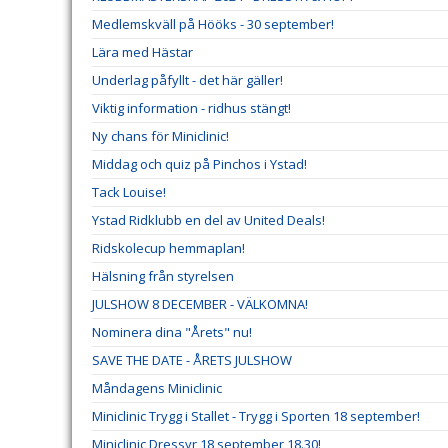
Medlemskväll på Hööks - 30 september!
Lära med Hästar
Underlag påfyllt - det här gäller!
Viktig information - ridhus stängt!
Ny chans för Miniclinic!
Middag och quiz på Pinchos i Ystad!
Tack Louise!
Ystad Ridklubb en del av United Deals!
Ridskolecup hemmaplan!
Hälsning från styrelsen
JULSHOW 8 DECEMBER - VÄLKOMNA!
Nominera dina "Årets" nu!
SAVE THE DATE - ÅRETS JULSHOW
Måndagens Miniclinic
Miniclinic Trygg i Stallet - Trygg i Sporten 18 september!
Miniclinic Dressyr 18 september 18.30!