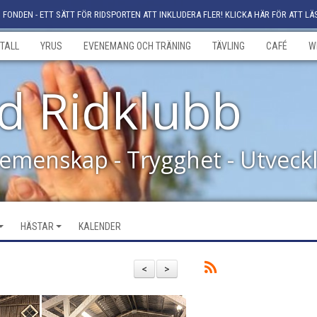
FONDEN - ETT SÄTT FÖR RIDSPORTEN ATT INKLUDERA FLER! KLICKA HÄR FÖR ATT LÄ
TALL
YRUS
EVENEMANG OCH TRÄNING
TÄVLING
CAFÉ
W
d Ridklubb
Gemenskap - Trygghet - Utveck
HÄSTAR
KALENDER
<
>