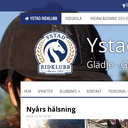
YSTAD RIDKLUBB
RIDSKOLA
RIDANLÄGGNING OCH S
Ysta
Glädje - 
HEM
NYHETER
KLUBBINFO
KONTAKT
PERSONAL
Nyårs hälsning
2023-12-31 12:52