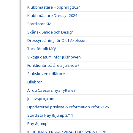
Klubbmästare Hoppning 2024
Klubbmästare Dressyr 2024
Startlistor KM
Skånsk Smide och Design
Dressyrträning för Olof Axelsson!
Tack för allt MQ!
Viktiga datum inför julshowen
Funktionär på årets julshow?
Sjukskriven ridlärare
Lillebror
Är du Caesars nya ryttare?
Jullovsprogram
Uppdaterad prislista & information inför VT25
Startlista Pay & Jump 3/11
Pay & Jump!
KLUBBMÄSTERSKAP 2024 - DRESSYR & HOPP