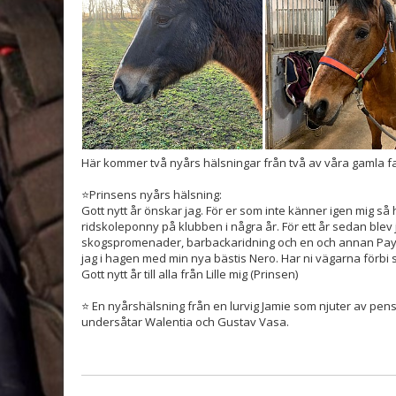
Här kommer två nyårs hälsningar från två av våra gamla fav
⭐️Prinsens nyårs hälsning:
Gott nytt år önskar jag. För er som inte känner igen mig så he
ridskoleponny på klubben i några år. För ett år sedan blev 
skogspromenader, barbackaridning och en och annan Pay 
jag i hagen med min nya bästis Nero. Har ni vägarna förbi 
Gott nytt år till alla från Lille mig (Prinsen)
⭐️ En nyårshälsning från en lurvig Jamie som njuter av pen
undersåtar Walentia och Gustav Vasa.