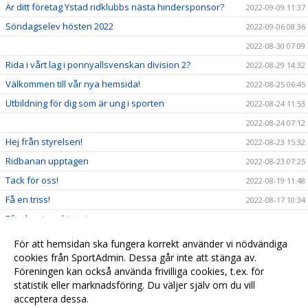
Är ditt företag Ystad ridklubbs nästa hindersponsor?
2022-09-09 11:37
Söndagselev hösten 2022
2022-09-06 08:36
2022-08-30 07:09
Rida i vårt lag i ponnyallsvenskan division 2?
2022-08-29 14:32
Välkommen till vår nya hemsida!
2022-08-25 06:45
Utbildning för dig som är ung i sporten
2022-08-24 11:53
2022-08-24 07:12
Hej från styrelsen!
2022-08-23 15:32
Ridbanan upptagen
2022-08-23 07:25
Tack för oss!
2022-08-19 11:48
Få en triss!
2022-08-17 10:34
Efterlysning - historia
2022-08-08 11:53
2022-08-04 15:09
För att hemsidan ska fungera korrekt använder vi nödvändiga
Ridskolestart
cookies från SportAdmin. Dessa går inte att stänga av.
2022-08-03 07:31
Föreningen kan också använda frivilliga cookies, t.ex. för
Ystad Saltsjöbads champions tour!
2022-07-23 18:00
statistik eller marknadsföring. Du väljer själv om du vill
acceptera dessa.