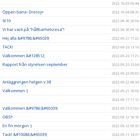
2022-10-05 06:44
Öppen bana- Dressyr
2022-10-04 08:33
9/10
2022-09-30 20:06
Vi har varit på ”hållbarhetsresa”!
2022-09-30 09:16
Hej alla &#9786;&#65039;
2022-09-27 11:22
TACK!
2022-09-26 13:16
Välkommen &#128512;
2022-09-26 11:21
Rapport från styrelsen september
2022-09-25 13:04
2022-09-22 09:05
Anläggningen helgen v.38
2022-09-22 08:34
Välkommen :)
2022-09-21 18:06
2022-09-17 11:12
Välkommen &#9786;&#65039;
2022-09-13 07:03
OBS!!
2022-09-12 18:18
En fin morgon :)
2022-09-12 09:33
Tack! &#10084;&#65039;
2022-09-11 14:31