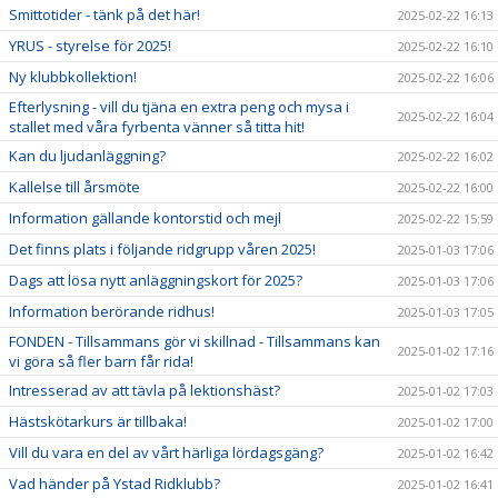
Smittotider - tänk på det här!
2025-02-22 16:13
YRUS - styrelse för 2025!
2025-02-22 16:10
Ny klubbkollektion!
2025-02-22 16:06
Efterlysning - vill du tjäna en extra peng och mysa i
2025-02-22 16:04
stallet med våra fyrbenta vänner så titta hit!
Kan du ljudanläggning?
2025-02-22 16:02
Kallelse till årsmöte
2025-02-22 16:00
Information gällande kontorstid och mejl
2025-02-22 15:59
Det finns plats i följande ridgrupp våren 2025!
2025-01-03 17:06
Dags att lösa nytt anläggningskort för 2025?
2025-01-03 17:06
Information berörande ridhus!
2025-01-03 17:05
FONDEN - Tillsammans gör vi skillnad - Tillsammans kan
2025-01-02 17:16
vi göra så fler barn får rida!
Intresserad av att tävla på lektionshäst?
2025-01-02 17:03
Hästskötarkurs är tillbaka!
2025-01-02 17:00
Vill du vara en del av vårt härliga lördagsgäng?
2025-01-02 16:42
Vad händer på Ystad Ridklubb?
2025-01-02 16:41