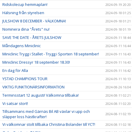
Ridskolecup hemmaplan!
2024-09-19 20:20
Hälsning från styrelsen
2024-09-18 01:25
JULSHOW 8 DECEMBER - VÄLKOMNA!
2024-09-18 01:21
Nominera dina "Årets" nu!
2024-09-18 01:19
SAVE THE DATE - ÅRETS JULSHOW
2024-09-11 18:44
Måndagens Miniclinic
2024-09-11 16:44
Miniclinic Trygg i Stallet - Trygg i Sporten 18 september!
2024-09-11 16:43
Miniclinic Dressyr 18 september 18.30!
2024-09-11 16:43
En dag för Alla
2024-09-11 16:42
YSTAD CHAMPIONS TOUR
2024-09-11 10:13
VIKTIG FUNKTIONÄRSINFORMATION
2024-08-26 16:04
Terminsstart 12 augusti! Välkomna tillbaka!
2024-08-11 02:21
Vi satsar stort!
2024-08-11 02:20
Tillsammans med Gärnäs Bil AB växlar vi upp och
2024-08-11 02:19
släpper loss hästkrafter!
Vi välkomnar stolt tillbaka Christina Bolander till YCT!
2024-08-11 02:18