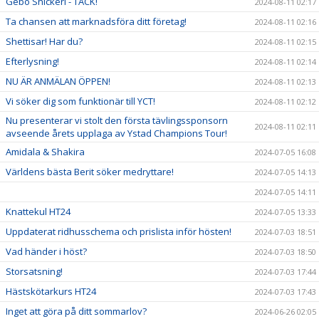
Gebo Snickeri - TACK!
2024-08-11 02:17
Ta chansen att marknadsföra ditt företag!
2024-08-11 02:16
Shettisar! Har du?
2024-08-11 02:15
Efterlysning!
2024-08-11 02:14
NU ÄR ANMÄLAN ÖPPEN!
2024-08-11 02:13
Vi söker dig som funktionär till YCT!
2024-08-11 02:12
Nu presenterar vi stolt den första tävlingssponsorn
2024-08-11 02:11
avseende årets upplaga av Ystad Champions Tour!
Amidala & Shakira
2024-07-05 16:08
Världens bästa Berit söker medryttare!
2024-07-05 14:13
2024-07-05 14:11
Knattekul HT24
2024-07-05 13:33
Uppdaterat ridhusschema och prislista inför hösten!
2024-07-03 18:51
Vad händer i höst?
2024-07-03 18:50
Storsatsning!
2024-07-03 17:44
Hästskötarkurs HT24
2024-07-03 17:43
Inget att göra på ditt sommarlov?
2024-06-26 02:05