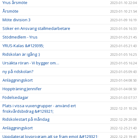
Yrus årsmöte
2023-01-10 22:04
Årsmöte
2023-01-10 21:54
Möte division 3
2023-01-09 16:19
Söker en Ansvarig stallmedarbetare
2023-01-06 16:33
Stödmedlem - Yrus
2023-01-05 21:45
YRUS-Kalas &#129395;
2023-01-05 21:43
Ridskolan är igång :)
2023-01-05 16:25
Ursäkta röran - Vi bygger om…
2023-01-05 16:24
ny på ridskolan?
2023-01-05 09:43
Anläggningskort
2023-01-04 08:50
Hoppträning Jennifer
2023-01-04 08:50
Födelsedagar
2023-01-03 07:37
Plats i vissa vuxengrupper - använd ert
2022-12-31 10:26
friskvårdsbidrag &#129321;
Ridskolestart på måndag
2022-12-29 20:08
Anläggningskort
2022-12-25 21:43
Uppdaterat lovprogram att se fram emot &#129321;
2022-12-23 19:41