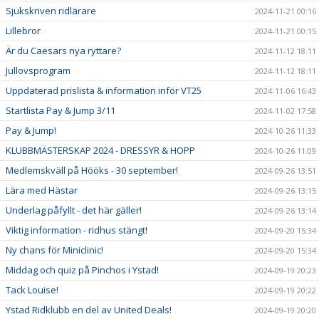
Sjukskriven ridlärare
2024-11-21 00:16
Lillebror
2024-11-21 00:15
Är du Caesars nya ryttare?
2024-11-12 18:11
Jullovsprogram
2024-11-12 18:11
Uppdaterad prislista & information inför VT25
2024-11-06 16:43
Startlista Pay & Jump 3/11
2024-11-02 17:58
Pay & Jump!
2024-10-26 11:33
KLUBBMÄSTERSKAP 2024 - DRESSYR & HOPP
2024-10-26 11:09
Medlemskväll på Hööks - 30 september!
2024-09-26 13:51
Lära med Hästar
2024-09-26 13:15
Underlag påfyllt - det här gäller!
2024-09-26 13:14
Viktig information - ridhus stängt!
2024-09-20 15:34
Ny chans för Miniclinic!
2024-09-20 15:34
Middag och quiz på Pinchos i Ystad!
2024-09-19 20:23
Tack Louise!
2024-09-19 20:22
Ystad Ridklubb en del av United Deals!
2024-09-19 20:20