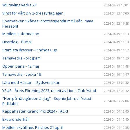
WE tävling vecka 21
2024-04-23 17:01
Vinst för vårt Div 2-dressyrlag, igen!
2024-04-23 17:00
Sparbanken Skånes Idrottsstipendium till vår Emma
2024-04-23 16:58
Persson!
Medlemsinformation
2024-04-19 11:53
Fixardag - 19 maj
2024-04-19 11:53
Startlista dressyr - Pinchos Cup
2024-04-19 11:52
Temavecka - program
2024-04-19 11:50
Öppen bana - 12 maj
2024-04-19 11:48
Temavecka - vecka 18
2024-04-19 11:47
Lära med Hästar - i Sydsvenskan
2024-04-13 21:32
YRUS - Årets Förening 2023, utsett av Lions Club Ystad
2024-04-12 01:32
"Hon på hästgården är jag" - Sophie Jahn, till Ystad
2024-04-07 22:06
Ridklubb!
Käppahästen Grand Prix 2024 - TACK!
2024-04-04 12:40
Extra underhåll
2024-04-04 12:40
Medlemskväll hos Pinchos 21 april
2024-04-04 12:38