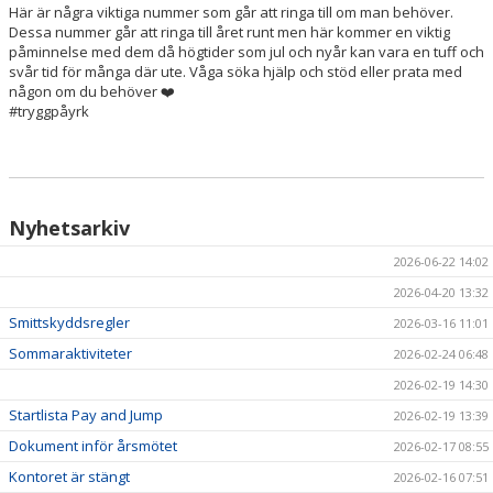
Här är några viktiga nummer som går att ringa till om man behöver.
Dessa nummer går att ringa till året runt men här kommer en viktig
påminnelse med dem då högtider som jul och nyår kan vara en tuff och
svår tid för många där ute. Våga söka hjälp och stöd eller prata med
någon om du behöver ❤️
#tryggpåyrk
Nyhetsarkiv
2026-06-22 14:02
2026-04-20 13:32
Smittskyddsregler
2026-03-16 11:01
Sommaraktiviteter
2026-02-24 06:48
2026-02-19 14:30
Startlista Pay and Jump
2026-02-19 13:39
Dokument inför årsmötet
2026-02-17 08:55
Kontoret är stängt
2026-02-16 07:51