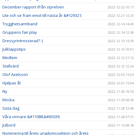
December rapport ifrån styrelsen
2022-12-22 10:17
Lite och se fram emot till nästa år &#129321;
2022-12-21 12:25
Trygghetsarmband
2022-12-14 14:45
Gruppens fair play
2022-12-14 12:38
Dressyrintresserad? :)
2022-12-13 15:39
Julklappstips
2022-12-13 10:01
Medlem
2022-12-12 21:12
Stallvärd
2022-12-12 12:26
Olof Axelsson
2022-12-05 15:05
Hjälpas åt
2022-12-01 15:04
Ny
2022-11-30 19:55
Mocka
2022-11-29 08:50
Sista dag
2022-11-28 12:49
Våra vinnare &#11088;&#65039;
2022-11-28 07:31
Julbord
2022-11-16 08:18
Nominering till årets ungdomssektion och årets