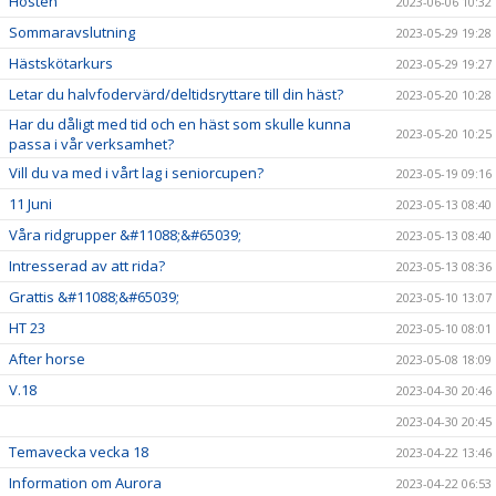
Hösten
2023-06-06 10:32
Sommaravslutning
2023-05-29 19:28
Hästskötarkurs
2023-05-29 19:27
Letar du halvfodervärd/deltidsryttare till din häst?
2023-05-20 10:28
Har du dåligt med tid och en häst som skulle kunna
2023-05-20 10:25
passa i vår verksamhet?
Vill du va med i vårt lag i seniorcupen?
2023-05-19 09:16
11 Juni
2023-05-13 08:40
Våra ridgrupper &#11088;&#65039;
2023-05-13 08:40
Intresserad av att rida?
2023-05-13 08:36
Grattis &#11088;&#65039;
2023-05-10 13:07
HT 23
2023-05-10 08:01
After horse
2023-05-08 18:09
V.18
2023-04-30 20:46
2023-04-30 20:45
Temavecka vecka 18
2023-04-22 13:46
Information om Aurora
2023-04-22 06:53