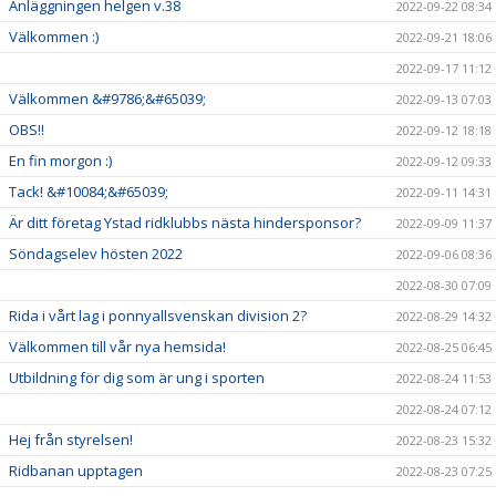
Anläggningen helgen v.38
2022-09-22 08:34
Välkommen :)
2022-09-21 18:06
2022-09-17 11:12
Välkommen &#9786;&#65039;
2022-09-13 07:03
OBS!!
2022-09-12 18:18
En fin morgon :)
2022-09-12 09:33
Tack! &#10084;&#65039;
2022-09-11 14:31
Är ditt företag Ystad ridklubbs nästa hindersponsor?
2022-09-09 11:37
Söndagselev hösten 2022
2022-09-06 08:36
2022-08-30 07:09
Rida i vårt lag i ponnyallsvenskan division 2?
2022-08-29 14:32
Välkommen till vår nya hemsida!
2022-08-25 06:45
Utbildning för dig som är ung i sporten
2022-08-24 11:53
2022-08-24 07:12
Hej från styrelsen!
2022-08-23 15:32
Ridbanan upptagen
2022-08-23 07:25