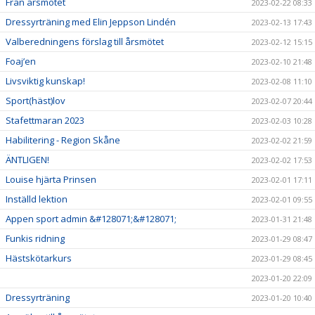
Från årsmötet
2023-02-22 08:33
Dressyrträning med Elin Jeppson Lindén
2023-02-13 17:43
Valberedningens förslag till årsmötet
2023-02-12 15:15
Foaj’en
2023-02-10 21:48
Livsviktig kunskap!
2023-02-08 11:10
Sport(häst)lov
2023-02-07 20:44
Stafettmaran 2023
2023-02-03 10:28
Habilitering - Region Skåne
2023-02-02 21:59
ÄNTLIGEN!
2023-02-02 17:53
Louise hjärta Prinsen
2023-02-01 17:11
Inställd lektion
2023-02-01 09:55
Appen sport admin &#128071;&#128071;
2023-01-31 21:48
Funkis ridning
2023-01-29 08:47
Hästskötarkurs
2023-01-29 08:45
2023-01-20 22:09
Dressyrträning
2023-01-20 10:40