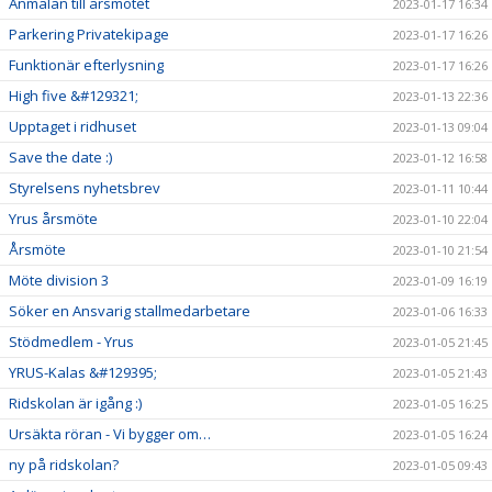
Anmälan till årsmötet
2023-01-17 16:34
Parkering Privatekipage
2023-01-17 16:26
Funktionär efterlysning
2023-01-17 16:26
High five &#129321;
2023-01-13 22:36
Upptaget i ridhuset
2023-01-13 09:04
Save the date :)
2023-01-12 16:58
Styrelsens nyhetsbrev
2023-01-11 10:44
Yrus årsmöte
2023-01-10 22:04
Årsmöte
2023-01-10 21:54
Möte division 3
2023-01-09 16:19
Söker en Ansvarig stallmedarbetare
2023-01-06 16:33
Stödmedlem - Yrus
2023-01-05 21:45
YRUS-Kalas &#129395;
2023-01-05 21:43
Ridskolan är igång :)
2023-01-05 16:25
Ursäkta röran - Vi bygger om…
2023-01-05 16:24
ny på ridskolan?
2023-01-05 09:43