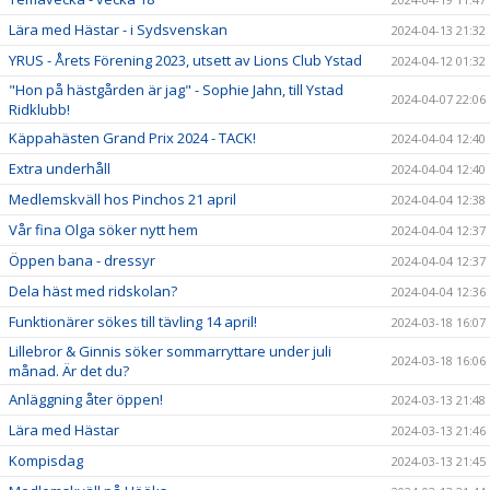
Lära med Hästar - i Sydsvenskan
2024-04-13 21:32
YRUS - Årets Förening 2023, utsett av Lions Club Ystad
2024-04-12 01:32
"Hon på hästgården är jag" - Sophie Jahn, till Ystad
2024-04-07 22:06
Ridklubb!
Käppahästen Grand Prix 2024 - TACK!
2024-04-04 12:40
Extra underhåll
2024-04-04 12:40
Medlemskväll hos Pinchos 21 april
2024-04-04 12:38
Vår fina Olga söker nytt hem
2024-04-04 12:37
Öppen bana - dressyr
2024-04-04 12:37
Dela häst med ridskolan?
2024-04-04 12:36
Funktionärer sökes till tävling 14 april!
2024-03-18 16:07
Lillebror & Ginnis söker sommarryttare under juli
2024-03-18 16:06
månad. Är det du?
Anläggning åter öppen!
2024-03-13 21:48
Lära med Hästar
2024-03-13 21:46
Kompisdag
2024-03-13 21:45