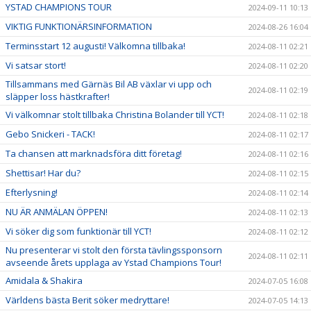
YSTAD CHAMPIONS TOUR
2024-09-11 10:13
VIKTIG FUNKTIONÄRSINFORMATION
2024-08-26 16:04
Terminsstart 12 augusti! Välkomna tillbaka!
2024-08-11 02:21
Vi satsar stort!
2024-08-11 02:20
Tillsammans med Gärnäs Bil AB växlar vi upp och
2024-08-11 02:19
släpper loss hästkrafter!
Vi välkomnar stolt tillbaka Christina Bolander till YCT!
2024-08-11 02:18
Gebo Snickeri - TACK!
2024-08-11 02:17
Ta chansen att marknadsföra ditt företag!
2024-08-11 02:16
Shettisar! Har du?
2024-08-11 02:15
Efterlysning!
2024-08-11 02:14
NU ÄR ANMÄLAN ÖPPEN!
2024-08-11 02:13
Vi söker dig som funktionär till YCT!
2024-08-11 02:12
Nu presenterar vi stolt den första tävlingssponsorn
2024-08-11 02:11
avseende årets upplaga av Ystad Champions Tour!
Amidala & Shakira
2024-07-05 16:08
Världens bästa Berit söker medryttare!
2024-07-05 14:13