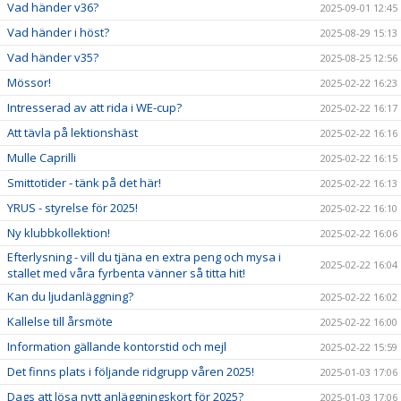
Vad händer v36?
2025-09-01 12:45
Vad händer i höst?
2025-08-29 15:13
Vad händer v35?
2025-08-25 12:56
Mössor!
2025-02-22 16:23
Intresserad av att rida i WE-cup?
2025-02-22 16:17
Att tävla på lektionshäst
2025-02-22 16:16
Mulle Caprilli
2025-02-22 16:15
Smittotider - tänk på det här!
2025-02-22 16:13
YRUS - styrelse för 2025!
2025-02-22 16:10
Ny klubbkollektion!
2025-02-22 16:06
Efterlysning - vill du tjäna en extra peng och mysa i
2025-02-22 16:04
stallet med våra fyrbenta vänner så titta hit!
Kan du ljudanläggning?
2025-02-22 16:02
Kallelse till årsmöte
2025-02-22 16:00
Information gällande kontorstid och mejl
2025-02-22 15:59
Det finns plats i följande ridgrupp våren 2025!
2025-01-03 17:06
Dags att lösa nytt anläggningskort för 2025?
2025-01-03 17:06