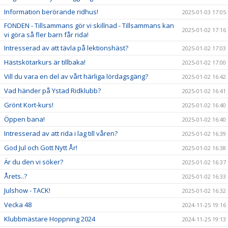
Information berörande ridhus!
2025-01-03 17:05
FONDEN - Tillsammans gör vi skillnad - Tillsammans kan
2025-01-02 17:16
vi göra så fler barn får rida!
Intresserad av att tävla på lektionshäst?
2025-01-02 17:03
Hästskötarkurs är tillbaka!
2025-01-02 17:00
Vill du vara en del av vårt härliga lördagsgäng?
2025-01-02 16:42
Vad händer på Ystad Ridklubb?
2025-01-02 16:41
Grönt Kort-kurs!
2025-01-02 16:40
Öppen bana!
2025-01-02 16:40
Intresserad av att rida i lag till våren?
2025-01-02 16:39
God Jul och Gott Nytt År!
2025-01-02 16:38
Är du den vi söker?
2025-01-02 16:37
Årets..?
2025-01-02 16:33
Julshow - TACK!
2025-01-02 16:32
Vecka 48
2024-11-25 19:16
Klubbmästare Hoppning 2024
2024-11-25 19:13