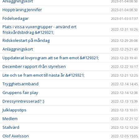
Anläggningskort
2023-01-04 08:50
Hoppträning Jennifer
2023-01-04 08:50
Födelsedagar
2023-01-03 07:37
Plats i vissa vuxengrupper - använd ert
2022-12-31 10:26
friskvårdsbidrag &#129321;
Ridskolestart på måndag
2022-12-29 20:08
Anläggningskort
2022-12-25 21:43
Uppdaterat lovprogram att se fram emot &#129321;
2022-12-23 19:41
December rapport ifrån styrelsen
2022-12-22 10:17
Lite och se fram emot till nästa år &#129321;
2022-12-21 12:25
Trygghetsarmband
2022-12-14 14:45
Gruppens fair play
2022-12-14 12:38
Dressyrintresserad? :)
2022-12-13 15:39
Julklappstips
2022-12-13 10:01
Medlem
2022-12-12 21:12
Stallvärd
2022-12-12 12:26
Olof Axelsson
2022-12-05 15:05