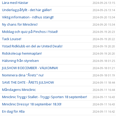
Lära med Hästar
2024-09-26 13:15
Underlag påfyllt - det här gäller!
2024-09-26 13:14
Viktig information - ridhus stängt!
2024-09-20 15:34
Ny chans för Miniclinic!
2024-09-20 15:34
Middag och quiz på Pinchos i Ystad!
2024-09-19 20:23
Tack Louise!
2024-09-19 20:22
Ystad Ridklubb en del av United Deals!
2024-09-19 20:20
Ridskolecup hemmaplan!
2024-09-19 20:20
Hälsning från styrelsen
2024-09-18 01:25
JULSHOW 8 DECEMBER - VÄLKOMNA!
2024-09-18 01:21
Nominera dina "Årets" nu!
2024-09-18 01:19
SAVE THE DATE - ÅRETS JULSHOW
2024-09-11 18:44
Måndagens Miniclinic
2024-09-11 16:44
Miniclinic Trygg i Stallet - Trygg i Sporten 18 september!
2024-09-11 16:43
Miniclinic Dressyr 18 september 18.30!
2024-09-11 16:43
En dag för Alla
2024-09-11 16:42