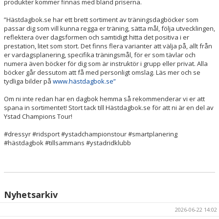
produkter kommer finnas med bland priserna.
”Hästdagbok.se har ett brett sortiment av träningsdagböcker som
passar dig som vill kunna regga er träning, sätta mål, följa utvecklingen,
reflektera över dagsformen och samtidigt hitta det positiva i er
prestation, litet som stort. Det finns flera varianter att välja på, allt från
er vardagsplanering, specifika träningsmål, för er som tävlar och
numera även böcker för dig som är instruktör i grupp eller privat. Alla
böcker går dessutom att få med personligt omslag. Läs mer och se
tydliga bilder på
www.hästdagbok.se”
Om ni inte redan har en dagbok hemma så rekommenderar vi er att
spana in sortimentet! Stort tack till Hästdagbok.se för att ni är en del av
Ystad Champions Tour!
#dressyr #ridsport #ystadchampionstour #smartplanering
#hästdagbok #tillsammans #ystadridklubb
Nyhetsarkiv
2026-06-22 14:02