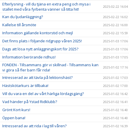
Efterlysning - vill du tjäna en extra peng och mysa i
2025-02-22 16:04
stallet med våra fyrbenta vänner så titta hit!
Kan du ljudanläggning?
2025-02-22 16:02
Kallelse till årsmöte
2025-02-22 16:00
Information gällande kontorstid och mejl
2025-02-22 15:59
Det finns plats i följande ridgrupp våren 2025!
2025-01-03 17:06
Dags att lösa nytt anläggningskort för 2025?
2025-01-03 17:06
Information berörande ridhus!
2025-01-03 17:05
FONDEN - Tillsammans gör vi skillnad - Tillsammans kan
2025-01-02 17:16
vi göra så fler barn får rida!
Intresserad av att tävla på lektionshäst?
2025-01-02 17:03
Hästskötarkurs är tillbaka!
2025-01-02 17:00
Vill du vara en del av vårt härliga lördagsgäng?
2025-01-02 16:42
Vad händer på Ystad Ridklubb?
2025-01-02 16:41
Grönt Kort-kurs!
2025-01-02 16:40
Öppen bana!
2025-01-02 16:40
Intresserad av att rida i lag till våren?
2025-01-02 16:39