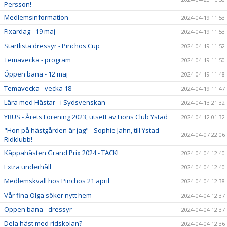
Persson!
Medlemsinformation
2024-04-19 11:53
Fixardag - 19 maj
2024-04-19 11:53
Startlista dressyr - Pinchos Cup
2024-04-19 11:52
Temavecka - program
2024-04-19 11:50
Öppen bana - 12 maj
2024-04-19 11:48
Temavecka - vecka 18
2024-04-19 11:47
Lära med Hästar - i Sydsvenskan
2024-04-13 21:32
YRUS - Årets Förening 2023, utsett av Lions Club Ystad
2024-04-12 01:32
"Hon på hästgården är jag" - Sophie Jahn, till Ystad
2024-04-07 22:06
Ridklubb!
Käppahästen Grand Prix 2024 - TACK!
2024-04-04 12:40
Extra underhåll
2024-04-04 12:40
Medlemskväll hos Pinchos 21 april
2024-04-04 12:38
Vår fina Olga söker nytt hem
2024-04-04 12:37
Öppen bana - dressyr
2024-04-04 12:37
Dela häst med ridskolan?
2024-04-04 12:36