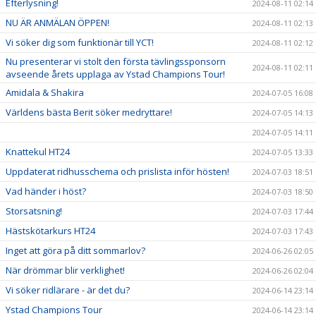
Efterlysning!
2024-08-11 02:14
NU ÄR ANMÄLAN ÖPPEN!
2024-08-11 02:13
Vi söker dig som funktionär till YCT!
2024-08-11 02:12
Nu presenterar vi stolt den första tävlingssponsorn
2024-08-11 02:11
avseende årets upplaga av Ystad Champions Tour!
Amidala & Shakira
2024-07-05 16:08
Världens bästa Berit söker medryttare!
2024-07-05 14:13
2024-07-05 14:11
Knattekul HT24
2024-07-05 13:33
Uppdaterat ridhusschema och prislista inför hösten!
2024-07-03 18:51
Vad händer i höst?
2024-07-03 18:50
Storsatsning!
2024-07-03 17:44
Hästskötarkurs HT24
2024-07-03 17:43
Inget att göra på ditt sommarlov?
2024-06-26 02:05
När drömmar blir verklighet!
2024-06-26 02:04
Vi söker ridlärare - är det du?
2024-06-14 23:14
Ystad Champions Tour
2024-06-14 23:14