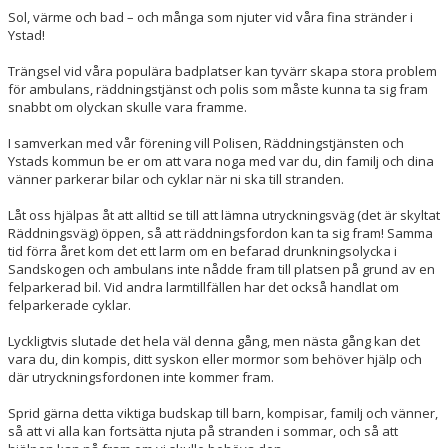
Sol, värme och bad – och många som njuter vid våra fina stränder i
Ystad!
HÄSTAR
Trängsel vid våra populära badplatser kan tyvärr skapa stora problem
KALENDER
för ambulans, räddningstjänst och polis som måste kunna ta sig fram
snabbt om olyckan skulle vara framme.
I samverkan med vår förening vill Polisen, Räddningstjänsten och
Ystads kommun be er om att vara noga med var du, din familj och dina
vänner parkerar bilar och cyklar när ni ska till stranden.
Låt oss hjälpas åt att alltid se till att lämna utryckningsväg (det är skyltat
Räddningsväg) öppen, så att räddningsfordon kan ta sig fram! Samma
tid förra året kom det ett larm om en befarad drunkningsolycka i
Sandskogen och ambulans inte nådde fram till platsen på grund av en
felparkerad bil. Vid andra larmtillfällen har det också handlat om
felparkerade cyklar.
Lyckligtvis slutade det hela väl denna gång, men nästa gång kan det
vara du, din kompis, ditt syskon eller mormor som behöver hjälp och
där utryckningsfordonen inte kommer fram.
Sprid gärna detta viktiga budskap till barn, kompisar, familj och vänner,
så att vi alla kan fortsätta njuta på stranden i sommar, och så att