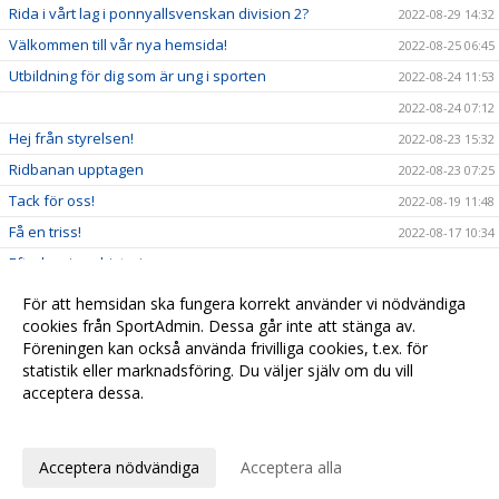
Rida i vårt lag i ponnyallsvenskan division 2?
2022-08-29 14:32
Välkommen till vår nya hemsida!
2022-08-25 06:45
Utbildning för dig som är ung i sporten
2022-08-24 11:53
2022-08-24 07:12
Hej från styrelsen!
2022-08-23 15:32
Ridbanan upptagen
2022-08-23 07:25
Tack för oss!
2022-08-19 11:48
Få en triss!
2022-08-17 10:34
Efterlysning - historia
2022-08-08 11:53
2022-08-04 15:09
För att hemsidan ska fungera korrekt använder vi nödvändiga
Ridskolestart
cookies från SportAdmin. Dessa går inte att stänga av.
2022-08-03 07:31
Föreningen kan också använda frivilliga cookies, t.ex. för
Ystad Saltsjöbads champions tour!
2022-07-23 18:00
statistik eller marknadsföring. Du väljer själv om du vill
acceptera dessa.
Anpassa dina val
Cookie-
Gå till
inställningar
Webbversion
Acceptera nödvändiga
Acceptera alla