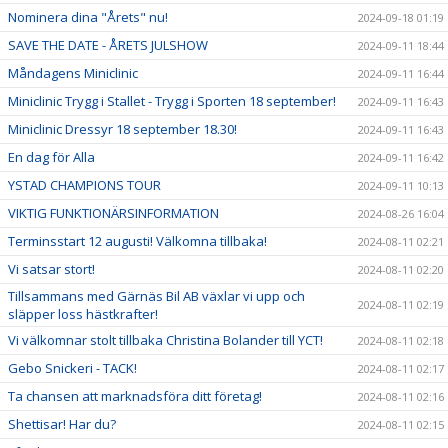
Nominera dina "Årets" nu!
2024-09-18 01:19
SAVE THE DATE - ÅRETS JULSHOW
2024-09-11 18:44
Måndagens Miniclinic
2024-09-11 16:44
Miniclinic Trygg i Stallet - Trygg i Sporten 18 september!
2024-09-11 16:43
Miniclinic Dressyr 18 september 18.30!
2024-09-11 16:43
En dag för Alla
2024-09-11 16:42
YSTAD CHAMPIONS TOUR
2024-09-11 10:13
VIKTIG FUNKTIONÄRSINFORMATION
2024-08-26 16:04
Terminsstart 12 augusti! Välkomna tillbaka!
2024-08-11 02:21
Vi satsar stort!
2024-08-11 02:20
Tillsammans med Gärnäs Bil AB växlar vi upp och
2024-08-11 02:19
släpper loss hästkrafter!
Vi välkomnar stolt tillbaka Christina Bolander till YCT!
2024-08-11 02:18
Gebo Snickeri - TACK!
2024-08-11 02:17
Ta chansen att marknadsföra ditt företag!
2024-08-11 02:16
Shettisar! Har du?
2024-08-11 02:15