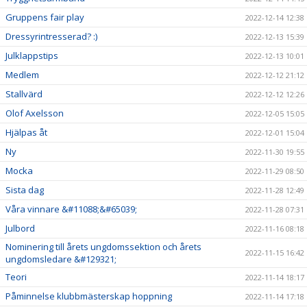
Gruppens fair play
2022-12-14 12:38
Dressyrintresserad? :)
2022-12-13 15:39
Julklappstips
2022-12-13 10:01
Medlem
2022-12-12 21:12
Stallvärd
2022-12-12 12:26
Olof Axelsson
2022-12-05 15:05
Hjälpas åt
2022-12-01 15:04
Ny
2022-11-30 19:55
Mocka
2022-11-29 08:50
Sista dag
2022-11-28 12:49
Våra vinnare &#11088;&#65039;
2022-11-28 07:31
Julbord
2022-11-16 08:18
Nominering till årets ungdomssektion och årets
2022-11-15 16:42
ungdomsledare &#129321;
Teori
2022-11-14 18:17
Påminnelse klubbmästerskap hoppning
2022-11-14 17:18