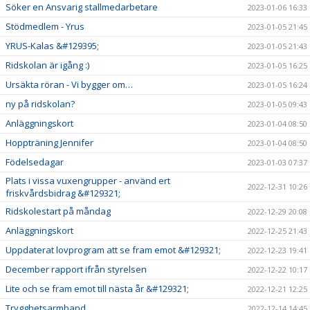
Söker en Ansvarig stallmedarbetare
2023-01-06 16:33
Stödmedlem - Yrus
2023-01-05 21:45
YRUS-Kalas &#129395;
2023-01-05 21:43
Ridskolan är igång :)
2023-01-05 16:25
Ursäkta röran - Vi bygger om…
2023-01-05 16:24
ny på ridskolan?
2023-01-05 09:43
Anläggningskort
2023-01-04 08:50
Hoppträning Jennifer
2023-01-04 08:50
Födelsedagar
2023-01-03 07:37
Plats i vissa vuxengrupper - använd ert
2022-12-31 10:26
friskvårdsbidrag &#129321;
Ridskolestart på måndag
2022-12-29 20:08
Anläggningskort
2022-12-25 21:43
Uppdaterat lovprogram att se fram emot &#129321;
2022-12-23 19:41
December rapport ifrån styrelsen
2022-12-22 10:17
Lite och se fram emot till nästa år &#129321;
2022-12-21 12:25
Trygghetsarmband
2022-12-14 14:45