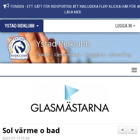
FONDEN - ETT SÄTT FÖR RIDSPORTEN ATT INKLUDERA FLER! KLICKA HÄR FÖR A
LÄSA MER.
YSTAD RIDKLUBB
LOGGA IN
Ystad Ridklubb
Glädje - Gemenskap - Trygghet - Utveckling
HEM
NYHETER
KLUBBINFO
KONTAKT
Sol värme o bad
<
>
PERSONAL
2023-07-13 19:34