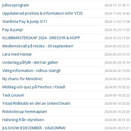
Jullovsprogram
2024-11-12 18:11
Uppdaterad prislista & information inför VT25
2024-11-06 16:43
Startlista Pay & Jump 3/11
2024-11-02 17:58
Pay & Jump!
2024-10-26 11:33
KLUBBMÄSTERSKAP 2024 - DRESSYR & HOPP
2024-10-26 11:09
Medlemskväll på Hööks - 30 september!
2024-09-26 13:51
Lära med Hästar
2024-09-26 13:15
Underlag påfyllt - det här gäller!
2024-09-26 13:14
Viktig information - ridhus stängt!
2024-09-20 15:34
Ny chans för Miniclinic!
2024-09-20 15:34
Middag och quiz på Pinchos i Ystad!
2024-09-19 20:23
Tack Louise!
2024-09-19 20:22
Ystad Ridklubb en del av United Deals!
2024-09-19 20:20
Ridskolecup hemmaplan!
2024-09-19 20:20
Hälsning från styrelsen
2024-09-18 01:25
JULSHOW 8 DECEMBER - VÄLKOMNA!
2024-09-18 01:21