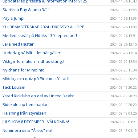
Uppdaterad prislista & information inför VT25
2024-11-06 16:43
Startlista Pay & Jump 3/11
2024-11-02 17:58
Pay & Jump!
2024-10-26 11:33
KLUBBMÄSTERSKAP 2024 - DRESSYR & HOPP
2024-10-26 11:09
Medlemskväll på Hööks - 30 september!
2024-09-26 13:51
Lära med Hästar
2024-09-26 13:15
Underlag påfyllt - det här gäller!
2024-09-26 13:14
Viktig information - ridhus stängt!
2024-09-20 15:34
Ny chans för Miniclinic!
2024-09-20 15:34
Middag och quiz på Pinchos i Ystad!
2024-09-19 20:23
Tack Louise!
2024-09-19 20:22
Ystad Ridklubb en del av United Deals!
2024-09-19 20:20
Ridskolecup hemmaplan!
2024-09-19 20:20
Hälsning från styrelsen
2024-09-18 01:25
JULSHOW 8 DECEMBER - VÄLKOMNA!
2024-09-18 01:21
Nominera dina "Årets" nu!
2024-09-18 01:19