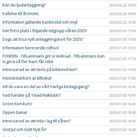
Kan du ljudanläggning?
2025-02-22 16:02
Kallelse till årsmöte
2025-02-22 16:00
Information gällande kontorstid och mejl
2025-02-22 15:59
Det finns plats i följande ridgrupp våren 2025!
2025-01-03 17:06
Dags att lösa nytt anläggningskort för 2025?
2025-01-03 17:06
Information berörande ridhus!
2025-01-03 17:05
FONDEN - Tillsammans gör vi skillnad - Tillsammans kan
2025-01-02 17:16
vi göra så fler barn får rida!
Intresserad av att tävla på lektionshäst?
2025-01-02 17:03
Hästskötarkurs är tillbaka!
2025-01-02 17:00
Vill du vara en del av vårt härliga lördagsgäng?
2025-01-02 16:42
Vad händer på Ystad Ridklubb?
2025-01-02 16:41
Grönt Kort-kurs!
2025-01-02 16:40
Öppen bana!
2025-01-02 16:40
Intresserad av att rida i lag till våren?
2025-01-02 16:39
God Jul och Gott Nytt År!
2025-01-02 16:38