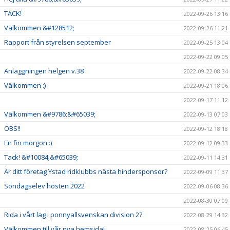
TACK!
2022-09-26 13:16
Välkommen &#128512;
2022-09-26 11:21
Rapport från styrelsen september
2022-09-25 13:04
2022-09-22 09:05
Anläggningen helgen v.38
2022-09-22 08:34
Välkommen :)
2022-09-21 18:06
2022-09-17 11:12
Välkommen &#9786;&#65039;
2022-09-13 07:03
OBS!!
2022-09-12 18:18
En fin morgon :)
2022-09-12 09:33
Tack! &#10084;&#65039;
2022-09-11 14:31
Är ditt företag Ystad ridklubbs nästa hindersponsor?
2022-09-09 11:37
Söndagselev hösten 2022
2022-09-06 08:36
2022-08-30 07:09
Rida i vårt lag i ponnyallsvenskan division 2?
2022-08-29 14:32
Välkommen till vår nya hemsida!
2022-08-25 06:45