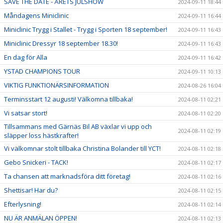
SAVE THE DATE - ÅRETS JULSHOW
2024-09-11 18:44
Måndagens Miniclinic
2024-09-11 16:44
Miniclinic Trygg i Stallet - Trygg i Sporten 18 september!
2024-09-11 16:43
Miniclinic Dressyr 18 september 18.30!
2024-09-11 16:43
En dag för Alla
2024-09-11 16:42
YSTAD CHAMPIONS TOUR
2024-09-11 10:13
VIKTIG FUNKTIONÄRSINFORMATION
2024-08-26 16:04
Terminsstart 12 augusti! Välkomna tillbaka!
2024-08-11 02:21
Vi satsar stort!
2024-08-11 02:20
Tillsammans med Gärnäs Bil AB växlar vi upp och
2024-08-11 02:19
släpper loss hästkrafter!
Vi välkomnar stolt tillbaka Christina Bolander till YCT!
2024-08-11 02:18
Gebo Snickeri - TACK!
2024-08-11 02:17
Ta chansen att marknadsföra ditt företag!
2024-08-11 02:16
Shettisar! Har du?
2024-08-11 02:15
Efterlysning!
2024-08-11 02:14
NU ÄR ANMÄLAN ÖPPEN!
2024-08-11 02:13