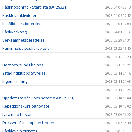
Påskhoppning, - Startlista &#129321;
2023-04-07 22:13
Påsklovsaktiviteter
2023-04-06 07:42
Inställda lektioner ikväll
2023-04-04 17:03
Påskveckan :)
2023-04-03 09:16
Verksamhetsberättelse
2023-03-29 21:31
Påminnelse påskaktiviteter
2023-03-22 18:40
2023-03-16 19:24
Häst och hund i balans
2023-03-16 19:21
Ystad ridklubbs Styrelse
2023-03-14 21:16
Ingen filmning
2023-03-14 21:08
2023-03-13 21:25
Uppdaterat påsklovs schema &#129321;
2023-03-10 17:04
Repetitionskurs banbygge
2023-03-10 17:02
Lära med hästar
2023-03-09 06:22
Dressyr - Elin Jeppson Linden
2023-03-07 14:48
Påsklovs aktiviteter
2023-03-06 18:57