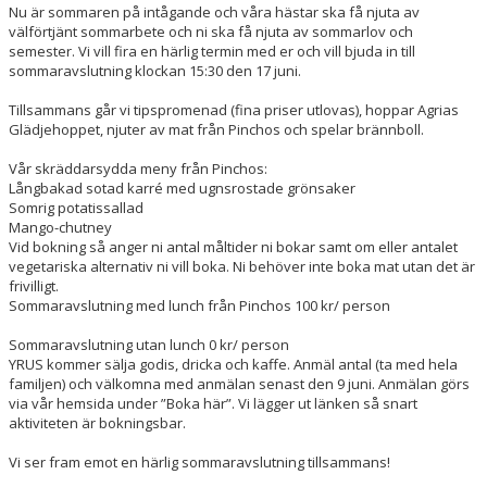
Nu är sommaren på intågande och våra hästar ska få njuta av
välförtjänt sommarbete och ni ska få njuta av sommarlov och
semester. Vi vill fira en härlig termin med er och vill bjuda in till
sommaravslutning klockan 15:30 den 17 juni.
Tillsammans går vi tipspromenad (fina priser utlovas), hoppar Agrias
Glädjehoppet, njuter av mat från Pinchos och spelar brännboll.
Vår skräddarsydda meny från Pinchos:
Långbakad sotad karré med ugnsrostade grönsaker
Somrig potatissallad
Mango-chutney
Vid bokning så anger ni antal måltider ni bokar samt om eller antalet
vegetariska alternativ ni vill boka. Ni behöver inte boka mat utan det är
frivilligt.
Sommaravslutning med lunch från Pinchos 100 kr/ person
Sommaravslutning utan lunch 0 kr/ person
YRUS kommer sälja godis, dricka och kaffe. Anmäl antal (ta med hela
familjen) och välkomna med anmälan senast den 9 juni. Anmälan görs
via vår hemsida under ”Boka här”. Vi lägger ut länken så snart
aktiviteten är bokningsbar.
Vi ser fram emot en härlig sommaravslutning tillsammans!