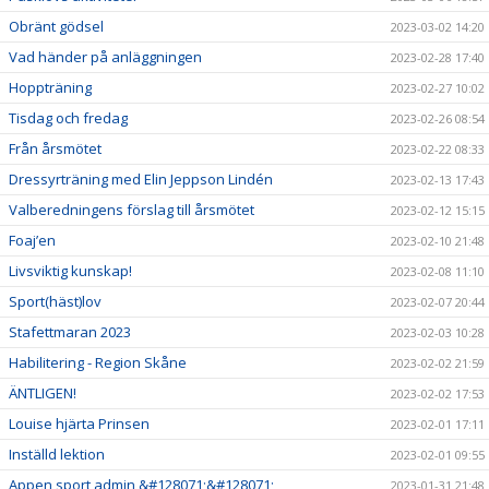
Obränt gödsel
2023-03-02 14:20
Vad händer på anläggningen
2023-02-28 17:40
Hoppträning
2023-02-27 10:02
Tisdag och fredag
2023-02-26 08:54
Från årsmötet
2023-02-22 08:33
Dressyrträning med Elin Jeppson Lindén
2023-02-13 17:43
Valberedningens förslag till årsmötet
2023-02-12 15:15
Foaj’en
2023-02-10 21:48
Livsviktig kunskap!
2023-02-08 11:10
Sport(häst)lov
2023-02-07 20:44
Stafettmaran 2023
2023-02-03 10:28
Habilitering - Region Skåne
2023-02-02 21:59
ÄNTLIGEN!
2023-02-02 17:53
Louise hjärta Prinsen
2023-02-01 17:11
Inställd lektion
2023-02-01 09:55
Appen sport admin &#128071;&#128071;
2023-01-31 21:48