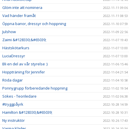
Glöm inte att nominera
2022-11-11 09:06
Vad händer framåt
2022-11-11 08:53
Öppna banor, dressyr och hoppning
2022-11-10 07:59
Julshow
2022-11-09 22:56
Zaimi &#128330;&#65039;
2022-11-07 19:43
Hästskötarkurs
2022-11-07 13:00
LuciaDressyr
2022-11-07 13:00
Bli en del av vår styrelse :)
2022-11-06 15:46
Hoppträning för Jennifer
2022-11-04 21:54
Röda dagar
2022-11-04 10:58
Ponnygrupp förberedande hoppning
2022-11-02 19:54
Sökes - Teoriledare
2022-11-02 06:38
#tryggpåyrk
2022-10-28 14:59
Hamilton &#128330;&#65039;
2022-10-28 10:31
Ny instruktör
2022-10-26 17:43
Varma kläder
2022-10-26 10:36