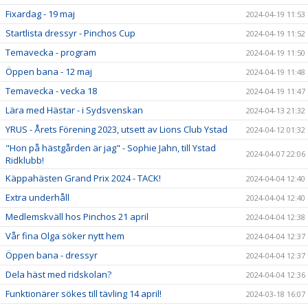
Fixardag - 19 maj
2024-04-19 11:53
Startlista dressyr - Pinchos Cup
2024-04-19 11:52
Temavecka - program
2024-04-19 11:50
Öppen bana - 12 maj
2024-04-19 11:48
Temavecka - vecka 18
2024-04-19 11:47
Lära med Hästar - i Sydsvenskan
2024-04-13 21:32
YRUS - Årets Förening 2023, utsett av Lions Club Ystad
2024-04-12 01:32
"Hon på hästgården är jag" - Sophie Jahn, till Ystad
2024-04-07 22:06
Ridklubb!
Käppahästen Grand Prix 2024 - TACK!
2024-04-04 12:40
Extra underhåll
2024-04-04 12:40
Medlemskväll hos Pinchos 21 april
2024-04-04 12:38
Vår fina Olga söker nytt hem
2024-04-04 12:37
Öppen bana - dressyr
2024-04-04 12:37
Dela häst med ridskolan?
2024-04-04 12:36
Funktionärer sökes till tävling 14 april!
2024-03-18 16:07