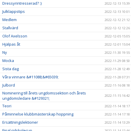
Dressyrintresserad? :)
2022-12-13 15:39
Julklappstips
2022-12-13 10:01
Medlem
2022-12-12 21:12
Stallvärd
2022-12-12 12:26
Olof Axelsson
2022-12-05 15:05
Hjälpas åt
2022-12-01 15:04
Ny
2022-11-30 19:55
Mocka
2022-11-29 08:50
Sista dag
2022-11-28 12:49
Våra vinnare &#11088;&#65039;
2022-11-28 07:31
Julbord
2022-11-16 08:18
Nominering till årets ungdomssektion och årets
2022-11-15 16:42
ungdomsledare &#129321;
Teori
2022-11-14 18:17
Påminnelse klubbmästerskap hoppning
2022-11-14 17:18
Ersättningslektioner
2022-11-14 13:29
Final ridskolecup
2022-11-14 12:46