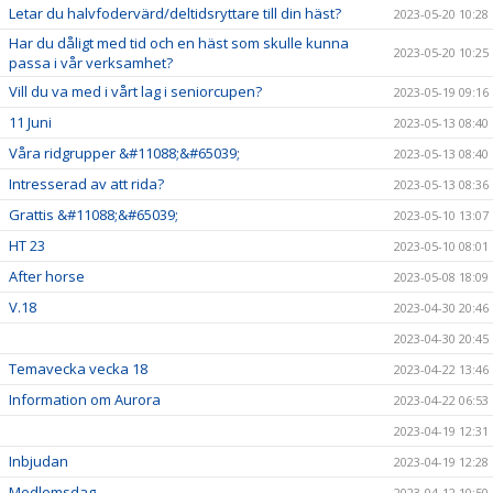
Letar du halvfodervärd/deltidsryttare till din häst?
2023-05-20 10:28
Har du dåligt med tid och en häst som skulle kunna
2023-05-20 10:25
passa i vår verksamhet?
Vill du va med i vårt lag i seniorcupen?
2023-05-19 09:16
11 Juni
2023-05-13 08:40
Våra ridgrupper &#11088;&#65039;
2023-05-13 08:40
Intresserad av att rida?
2023-05-13 08:36
Grattis &#11088;&#65039;
2023-05-10 13:07
HT 23
2023-05-10 08:01
After horse
2023-05-08 18:09
V.18
2023-04-30 20:46
2023-04-30 20:45
Temavecka vecka 18
2023-04-22 13:46
Information om Aurora
2023-04-22 06:53
2023-04-19 12:31
Inbjudan
2023-04-19 12:28
Medlemsdag
2023-04-12 10:50