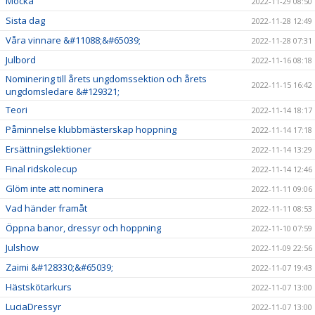
Mocka
2022-11-29 08:50
Sista dag
2022-11-28 12:49
Våra vinnare &#11088;&#65039;
2022-11-28 07:31
Julbord
2022-11-16 08:18
Nominering till årets ungdomssektion och årets
2022-11-15 16:42
ungdomsledare &#129321;
Teori
2022-11-14 18:17
Påminnelse klubbmästerskap hoppning
2022-11-14 17:18
Ersättningslektioner
2022-11-14 13:29
Final ridskolecup
2022-11-14 12:46
Glöm inte att nominera
2022-11-11 09:06
Vad händer framåt
2022-11-11 08:53
Öppna banor, dressyr och hoppning
2022-11-10 07:59
Julshow
2022-11-09 22:56
Zaimi &#128330;&#65039;
2022-11-07 19:43
Hästskötarkurs
2022-11-07 13:00
LuciaDressyr
2022-11-07 13:00