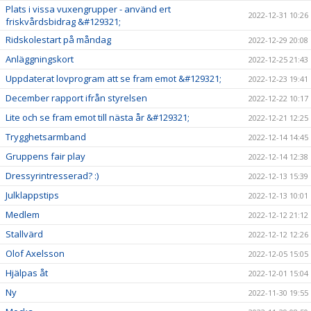
Plats i vissa vuxengrupper - använd ert
2022-12-31 10:26
friskvårdsbidrag &#129321;
Ridskolestart på måndag
2022-12-29 20:08
Anläggningskort
2022-12-25 21:43
Uppdaterat lovprogram att se fram emot &#129321;
2022-12-23 19:41
December rapport ifrån styrelsen
2022-12-22 10:17
Lite och se fram emot till nästa år &#129321;
2022-12-21 12:25
Trygghetsarmband
2022-12-14 14:45
Gruppens fair play
2022-12-14 12:38
Dressyrintresserad? :)
2022-12-13 15:39
Julklappstips
2022-12-13 10:01
Medlem
2022-12-12 21:12
Stallvärd
2022-12-12 12:26
Olof Axelsson
2022-12-05 15:05
Hjälpas åt
2022-12-01 15:04
Ny
2022-11-30 19:55