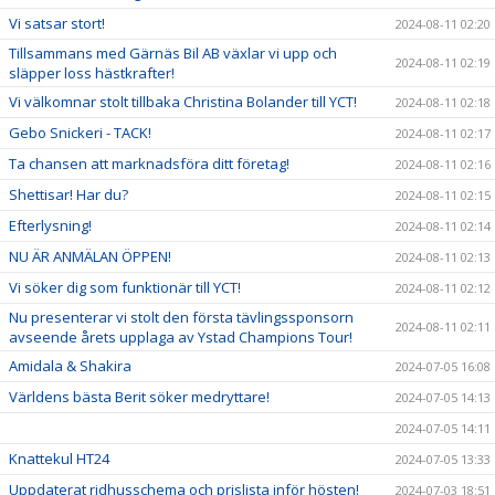
Vi satsar stort!
2024-08-11 02:20
Tillsammans med Gärnäs Bil AB växlar vi upp och
2024-08-11 02:19
släpper loss hästkrafter!
Vi välkomnar stolt tillbaka Christina Bolander till YCT!
2024-08-11 02:18
Gebo Snickeri - TACK!
2024-08-11 02:17
Ta chansen att marknadsföra ditt företag!
2024-08-11 02:16
Shettisar! Har du?
2024-08-11 02:15
Efterlysning!
2024-08-11 02:14
NU ÄR ANMÄLAN ÖPPEN!
2024-08-11 02:13
Vi söker dig som funktionär till YCT!
2024-08-11 02:12
Nu presenterar vi stolt den första tävlingssponsorn
2024-08-11 02:11
avseende årets upplaga av Ystad Champions Tour!
Amidala & Shakira
2024-07-05 16:08
Världens bästa Berit söker medryttare!
2024-07-05 14:13
2024-07-05 14:11
Knattekul HT24
2024-07-05 13:33
Uppdaterat ridhusschema och prislista inför hösten!
2024-07-03 18:51