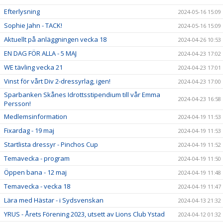
Efterlysning
2024-05-16 15:09
Sophie Jahn - TACK!
2024-05-16 15:09
Aktuellt på anläggningen vecka 18
2024-04-26 10:53
EN DAG FÖR ALLA - 5 MAJ
2024-04-23 17:02
WE tävling vecka 21
2024-04-23 17:01
Vinst för vårt Div 2-dressyrlag, igen!
2024-04-23 17:00
Sparbanken Skånes Idrottsstipendium till vår Emma
2024-04-23 16:58
Persson!
Medlemsinformation
2024-04-19 11:53
Fixardag - 19 maj
2024-04-19 11:53
Startlista dressyr - Pinchos Cup
2024-04-19 11:52
Temavecka - program
2024-04-19 11:50
Öppen bana - 12 maj
2024-04-19 11:48
Temavecka - vecka 18
2024-04-19 11:47
Lära med Hästar - i Sydsvenskan
2024-04-13 21:32
YRUS - Årets Förening 2023, utsett av Lions Club Ystad
2024-04-12 01:32