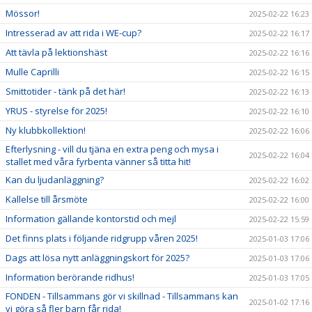
Mössor!
2025-02-22 16:23
Intresserad av att rida i WE-cup?
2025-02-22 16:17
Att tävla på lektionshäst
2025-02-22 16:16
Mulle Caprilli
2025-02-22 16:15
Smittotider - tänk på det här!
2025-02-22 16:13
YRUS - styrelse för 2025!
2025-02-22 16:10
Ny klubbkollektion!
2025-02-22 16:06
Efterlysning - vill du tjäna en extra peng och mysa i
2025-02-22 16:04
stallet med våra fyrbenta vänner så titta hit!
Kan du ljudanläggning?
2025-02-22 16:02
Kallelse till årsmöte
2025-02-22 16:00
Information gällande kontorstid och mejl
2025-02-22 15:59
Det finns plats i följande ridgrupp våren 2025!
2025-01-03 17:06
Dags att lösa nytt anläggningskort för 2025?
2025-01-03 17:06
Information berörande ridhus!
2025-01-03 17:05
FONDEN - Tillsammans gör vi skillnad - Tillsammans kan
2025-01-02 17:16
vi göra så fler barn får rida!