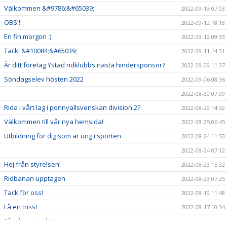
Välkommen &#9786;&#65039;
2022-09-13 07:03
OBS!!
2022-09-12 18:18
En fin morgon :)
2022-09-12 09:33
Tack! &#10084;&#65039;
2022-09-11 14:31
Är ditt företag Ystad ridklubbs nästa hindersponsor?
2022-09-09 11:37
Söndagselev hösten 2022
2022-09-06 08:36
2022-08-30 07:09
Rida i vårt lag i ponnyallsvenskan division 2?
2022-08-29 14:32
Välkommen till vår nya hemsida!
2022-08-25 06:45
Utbildning för dig som är ung i sporten
2022-08-24 11:53
2022-08-24 07:12
Hej från styrelsen!
2022-08-23 15:32
Ridbanan upptagen
2022-08-23 07:25
Tack för oss!
2022-08-19 11:48
Få en triss!
2022-08-17 10:34
Efterlysning - historia
2022-08-08 11:53