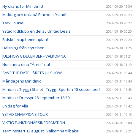
Ny chans för Miniclinic!
2024-09-20 15:34
Middag och quiz på Pinchos i Ystad!
2024-09-19 20:23
Tack Louise!
2024-09-19 20:22
Ystad Ridklubb en del av United Deals!
2024-09-19 20:20
Ridskolecup hemmaplan!
2024-09-19 20:20
Hälsning från styrelsen
2024-09-18 01:25
JULSHOW 8 DECEMBER - VÄLKOMNA!
2024-09-18 01:21
Nominera dina "Årets" nu!
2024-09-18 01:19
SAVE THE DATE - ÅRETS JULSHOW
2024-09-11 18:44
Måndagens Miniclinic
2024-09-11 16:44
Miniclinic Trygg i Stallet - Trygg i Sporten 18 september!
2024-09-11 16:43
Miniclinic Dressyr 18 september 18.30!
2024-09-11 16:43
En dag för Alla
2024-09-11 16:42
YSTAD CHAMPIONS TOUR
2024-09-11 10:13
VIKTIG FUNKTIONÄRSINFORMATION
2024-08-26 16:04
Terminsstart 12 augusti! Välkomna tillbaka!
2024-08-11 02:21