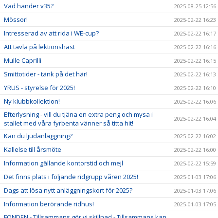
Vad händer v35?
2025-08-25 12:56
Mössor!
2025-02-22 16:23
Intresserad av att rida i WE-cup?
2025-02-22 16:17
Att tävla på lektionshäst
2025-02-22 16:16
Mulle Caprilli
2025-02-22 16:15
Smittotider - tänk på det här!
2025-02-22 16:13
YRUS - styrelse för 2025!
2025-02-22 16:10
Ny klubbkollektion!
2025-02-22 16:06
Efterlysning - vill du tjäna en extra peng och mysa i
2025-02-22 16:04
stallet med våra fyrbenta vänner så titta hit!
Kan du ljudanläggning?
2025-02-22 16:02
Kallelse till årsmöte
2025-02-22 16:00
Information gällande kontorstid och mejl
2025-02-22 15:59
Det finns plats i följande ridgrupp våren 2025!
2025-01-03 17:06
Dags att lösa nytt anläggningskort för 2025?
2025-01-03 17:06
Information berörande ridhus!
2025-01-03 17:05
FONDEN - Tillsammans gör vi skillnad - Tillsammans kan