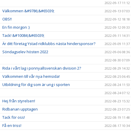
2022-09-17 11:12
Välkommen &#9786;&#65039;
2022-09-13 07:03
OBS!!
2022-09-12 18:18
En fin morgon :)
2022-09-12 09:33
Tack! &#10084;&#65039;
2022-09-11 14:31
Är ditt företag Ystad ridklubbs nästa hindersponsor?
2022-09-09 11:37
Söndagselev hösten 2022
2022-09-06 08:36
2022-08-30 07:09
Rida i vårt lag i ponnyallsvenskan division 2?
2022-08-29 14:32
Välkommen till vår nya hemsida!
2022-08-25 06:45
Utbildning för dig som är ung i sporten
2022-08-24 11:53
2022-08-24 07:12
Hej från styrelsen!
2022-08-23 15:32
Ridbanan upptagen
2022-08-23 07:25
Tack för oss!
2022-08-19 11:48
Få en triss!
2022-08-17 10:34