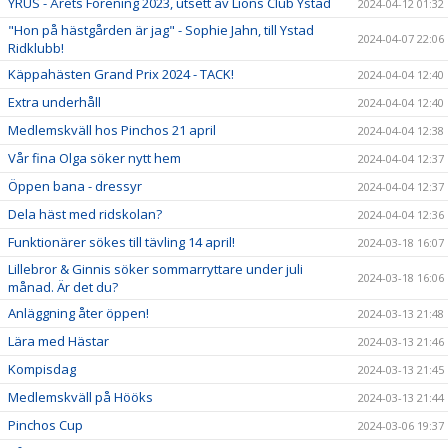
YRUS - Årets Förening 2023, utsett av Lions Club Ystad
2024-04-12 01:32
"Hon på hästgården är jag" - Sophie Jahn, till Ystad
2024-04-07 22:06
Ridklubb!
Käppahästen Grand Prix 2024 - TACK!
2024-04-04 12:40
Extra underhåll
2024-04-04 12:40
Medlemskväll hos Pinchos 21 april
2024-04-04 12:38
Vår fina Olga söker nytt hem
2024-04-04 12:37
Öppen bana - dressyr
2024-04-04 12:37
Dela häst med ridskolan?
2024-04-04 12:36
Funktionärer sökes till tävling 14 april!
2024-03-18 16:07
Lillebror & Ginnis söker sommarryttare under juli
2024-03-18 16:06
månad. Är det du?
Anläggning åter öppen!
2024-03-13 21:48
Lära med Hästar
2024-03-13 21:46
Kompisdag
2024-03-13 21:45
Medlemskväll på Hööks
2024-03-13 21:44
Pinchos Cup
2024-03-06 19:37