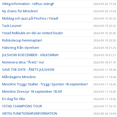
Viktig information - ridhus stängt!
2024-09-20 15:34
Ny chans för Miniclinic!
2024-09-20 15:34
Middag och quiz på Pinchos i Ystad!
2024-09-19 20:23
Tack Louise!
2024-09-19 20:22
Ystad Ridklubb en del av United Deals!
2024-09-19 20:20
Ridskolecup hemmaplan!
2024-09-19 20:20
Hälsning från styrelsen
2024-09-18 01:25
JULSHOW 8 DECEMBER - VÄLKOMNA!
2024-09-18 01:21
Nominera dina "Årets" nu!
2024-09-18 01:19
SAVE THE DATE - ÅRETS JULSHOW
2024-09-11 18:44
Måndagens Miniclinic
2024-09-11 16:44
Miniclinic Trygg i Stallet - Trygg i Sporten 18 september!
2024-09-11 16:43
Miniclinic Dressyr 18 september 18.30!
2024-09-11 16:43
En dag för Alla
2024-09-11 16:42
YSTAD CHAMPIONS TOUR
2024-09-11 10:13
VIKTIG FUNKTIONÄRSINFORMATION
2024-08-26 16:04