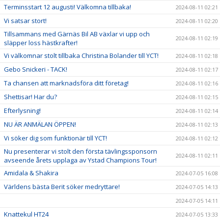
Terminsstart 12 augusti! Välkomna tillbaka!
2024-08-11 02:21
Vi satsar stort!
2024-08-11 02:20
Tillsammans med Gärnäs Bil AB växlar vi upp och
2024-08-11 02:19
släpper loss hästkrafter!
Vi välkomnar stolt tillbaka Christina Bolander till YCT!
2024-08-11 02:18
Gebo Snickeri - TACK!
2024-08-11 02:17
Ta chansen att marknadsföra ditt företag!
2024-08-11 02:16
Shettisar! Har du?
2024-08-11 02:15
Efterlysning!
2024-08-11 02:14
NU ÄR ANMÄLAN ÖPPEN!
2024-08-11 02:13
Vi söker dig som funktionär till YCT!
2024-08-11 02:12
Nu presenterar vi stolt den första tävlingssponsorn
2024-08-11 02:11
avseende årets upplaga av Ystad Champions Tour!
Amidala & Shakira
2024-07-05 16:08
Världens bästa Berit söker medryttare!
2024-07-05 14:13
2024-07-05 14:11
Knattekul HT24
2024-07-05 13:33