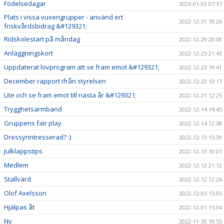
Födelsedagar
2023-01-03 07:37
Plats i vissa vuxengrupper - använd ert
2022-12-31 10:26
friskvårdsbidrag &#129321;
Ridskolestart på måndag
2022-12-29 20:08
Anläggningskort
2022-12-25 21:43
Uppdaterat lovprogram att se fram emot &#129321;
2022-12-23 19:41
December rapport ifrån styrelsen
2022-12-22 10:17
Lite och se fram emot till nästa år &#129321;
2022-12-21 12:25
Trygghetsarmband
2022-12-14 14:45
Gruppens fair play
2022-12-14 12:38
Dressyrintresserad? :)
2022-12-13 15:39
Julklappstips
2022-12-13 10:01
Medlem
2022-12-12 21:12
Stallvärd
2022-12-12 12:26
Olof Axelsson
2022-12-05 15:05
Hjälpas åt
2022-12-01 15:04
Ny
2022-11-30 19:55